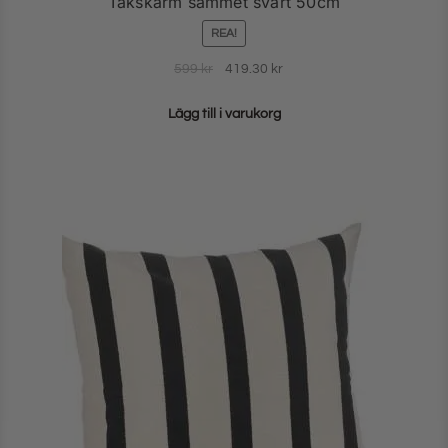
Takskärm sammet svart 50cm
REA!
599
kr
419.30
kr
Lägg till i varukorg