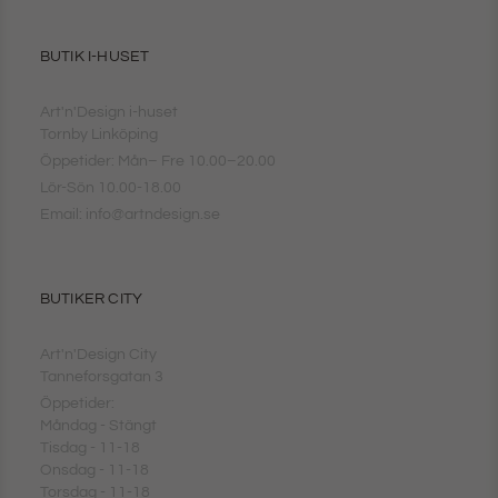
BUTIK I-HUSET
Art'n'Design i-huset
Tornby Linköping
Öppetider: Mån– Fre 10.00–20.00
Lör-Sön 10.00-18.00
Email: info@artndesign.se
BUTIKER CITY
Art'n'Design City
Tanneforsgatan 3
Öppetider:
Måndag - Stängt
Tisdag - 11-18
Onsdag - 11-18
Torsdag - 11-18