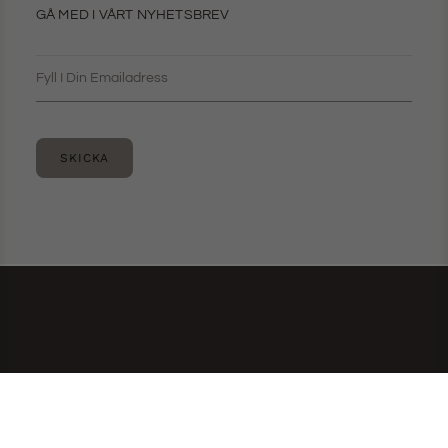
GÅ MED I VÅRT NYHETSBREV
SKICKA