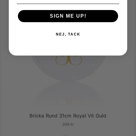
SIGN ME UP!
NEJ, TACK
Bricka Rund 31cm Royal Vit Guld
399
kr