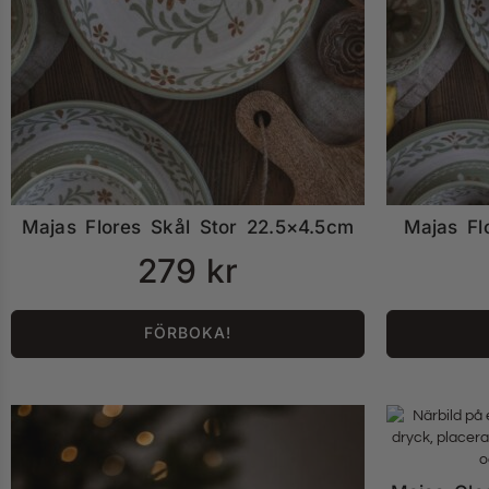
Majas Flores Skål Stor 22.5×4.5cm
Majas Fl
279
kr
FÖRBOKA!