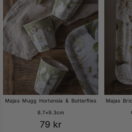
Majas Mugg Hortensia & Butterflies
Majas Bric
8.7×9.3cm
79
kr