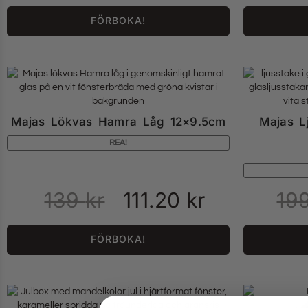
FÖRBOKA!
Majas Lökvas Hamra Låg 12×9.5cm
Majas L
REA!
139
kr
111.20
kr
19
FÖRBOKA!