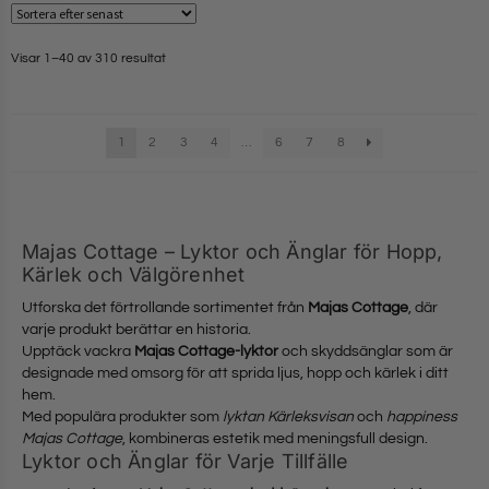
Visar 1–40 av 310 resultat
1
2
3
4
…
6
7
8
Majas Cottage – Lyktor och Änglar för Hopp,
Kärlek och Välgörenhet
Utforska det förtrollande sortimentet från
Majas Cottage
, där
varje produkt berättar en historia.
Upptäck vackra
Majas Cottage-lyktor
och skyddsänglar som är
designade med omsorg för att sprida ljus, hopp och kärlek i ditt
hem.
Med populära produkter som
lyktan Kärleksvisan
och
happiness
Majas Cottage
, kombineras estetik med meningsfull design.
Lyktor och Änglar för Varje Tillfälle