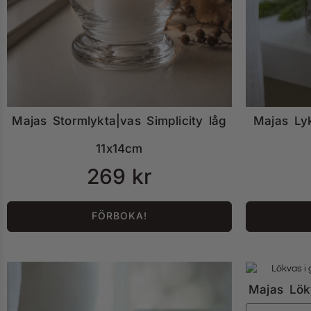
Majas Stormlykta|vas Simplicity låg
Majas Ly
11x14cm
269
kr
FÖRBOKA!
Majas Lö