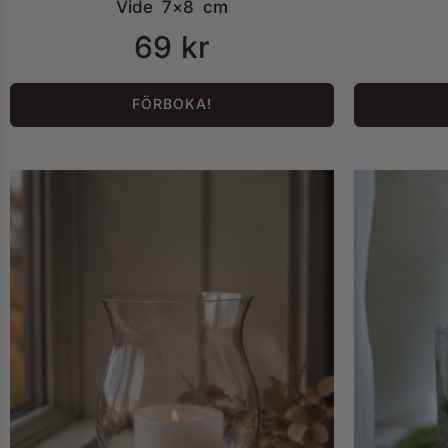
Vide 7×8 cm
69
kr
FÖRBOKA!