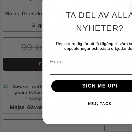
Maja
TA DEL AV ALL
Majas Godsaker – En riktigt god jul
& gott nytt år!
NYHETER?
REA!
Registrera dig för att få tillgång till våra 
99
kr
79.20
kr
uppdateringar och bästa erbjudande
Email
FÖRBOKA!
SIGN ME UP!
NEJ, TACK
Majas Gåvokort God Jul 7x9cm
Majas Ju
REA!
riktig