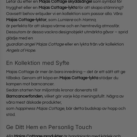
Letar du efter en
Majas Cottage skyddsängel
som symbol för
trygghet eller en
Majas Cottage-lykta
för att skapa stämning?
Oavsett behov erbjuder vi en kollektion som passar alla. Våra
Majas Cottage-lyktor
, som
Lumiere
och
Hamra
,
är perfekta för att skapa värme och en hemtrevlig atmosfär.
Dessutom är dessa vackra designobjekt utmärkta gåvor – sprid
glädje med en
guardian angel Majas Cottage
eller en lykta från vår kollektion
Angels of Hope
.
En Kollektion med Syfte
Majas Cottage är mer än bara inredning – det är ett sätt att ge
tillbaka. Genom att köpa en
Majas Cottage-lykta
stödjer du
kampen mot barncancer.
Sedan starten har miljontals kronor donerats till
Barncancerfonden
, vilket gör varje köp meningsfullt. Några av
våra mest älskade produkter,
som
happiness Majas Cottage
, bär detta budskap av hopp och
stöd.
Ge Ditt Hem en Personlig Touch
Alla
Majas Cottage-produkter
är handgjorda med kärlek och