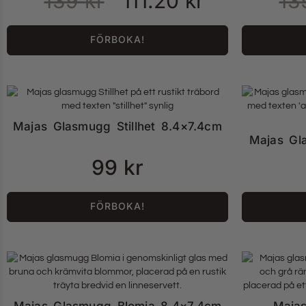
139
kr
111.20
kr
1
FÖRBOKA!
Majas Glasmugg Stillhet 8.4×7.4cm
Majas Gl
99
kr
FÖRBOKA!