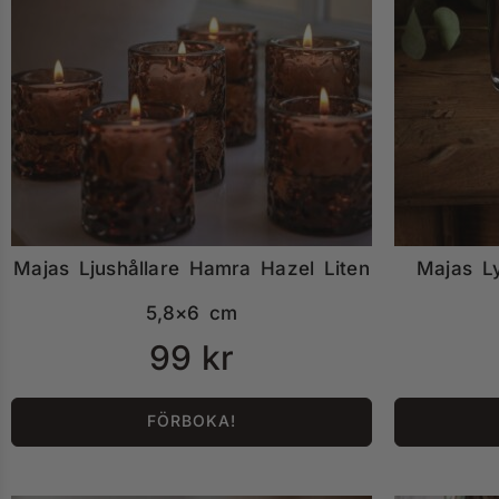
Majas Ljushållare Hamra Hazel Liten
Majas Ly
5,8×6 cm
99
kr
FÖRBOKA!