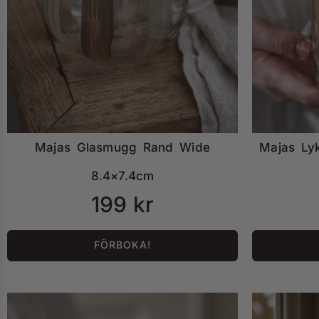
Majas Glasmugg Rand Wide
Majas Lyk
8.4×7.4cm
199
kr
FÖRBOKA!