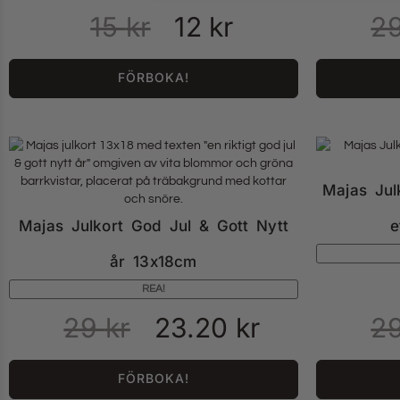
15
kr
12
kr
2
FÖRBOKA!
Majas Ju
Majas Julkort God Jul & Gott Nytt
e
år 13x18cm
REA!
29
kr
23.20
kr
2
FÖRBOKA!