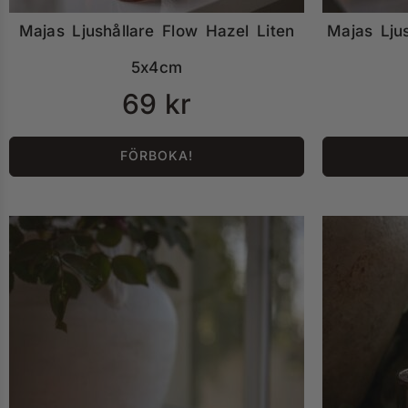
Majas Ljushållare Flow Hazel Liten
Majas Lju
5x4cm
69
kr
FÖRBOKA!