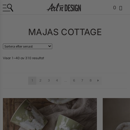
0
MAJAS COTTAGE
Visar 1–40 av 310 resultat
1
2
3
4
…
6
7
8