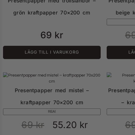
Presentpapper med trollsländor –
Presentpa
grön kraftpapper 70×200 cm
beige 
69
kr
6
LÄGG TILL I VARUKORG
LÄ
Presentpapper med mistel –
Presentpa
kraftpapper 70×200 cm
– kr
REA!
69
kr
55.20
kr
6