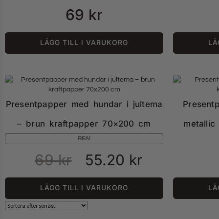
69
kr
LÄGG TILL I VARUKORG
LÄ
Presentpapper med hundar i jultema
Present
– brun kraftpapper 70×200 cm
metalli
REA!
69
kr
55.20
kr
LÄGG TILL I VARUKORG
LÄ