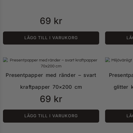
69
kr
LÄGG TILL I VARUKORG
LÄ
Presentpapper med ränder – svart
Presentp
kraftpapper 70×200 cm
glitter
69
kr
LÄGG TILL I VARUKORG
LÄ