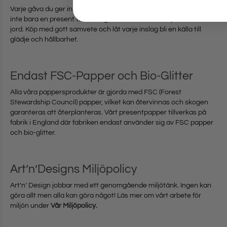
Varje gåva du ger inlindad i vårt miljövänliga presentpapper är
inte bara en present till mottagaren utan också en present till vår
jord. Köp med gott samvete och låt varje inslag bli en källa till
glädje och hållbarhet.
Endast FSC-Papper och Bio-Glitter
Alla våra pappersprodukter är gjorda med FSC (Forest
Stewardship Council) papper, vilket kan återvinnas och skogen
garanteras att återplanteras. Vårt presentpapper tillverkas på
fabrik i England där fabriken endast använder sig av FSC papper
och bio-glitter.
Art’n’Designs Miljöpolicy
Art’n’ Design jobbar med ett genomgående miljötänk. Ingen kan
göra allt men alla kan göra något! Läs mer om vårt arbete för
miljön under
Vår Miljöpolicy.