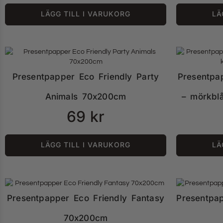
LÄGG TILL I VARUKORG
LÄ
Presentpapper Eco Friendly Party
Presentpa
Animals 70x200cm
– mörkbl
69
kr
LÄGG TILL I VARUKORG
LÄ
Presentpapper Eco Friendly Fantasy
Presentpa
70x200cm