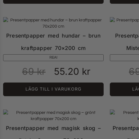
Presentpapper med hundar – brun
Presentp
kraftpapper 70×200 cm
Mist
REA!
69
kr
55.20
kr
6
LÄGG TILL I VARUKORG
LÄ
Presentpapper med magisk skog –
Presentp