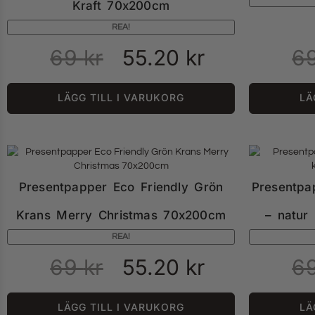
Kraft 70x200cm
REA!
69
kr
55.20
kr
6
LÄGG TILL I VARUKORG
LÄ
Presentpapper Eco Friendly Grön
Presentpa
Krans Merry Christmas 70x200cm
– natur
REA!
69
kr
55.20
kr
6
LÄGG TILL I VARUKORG
LÄ