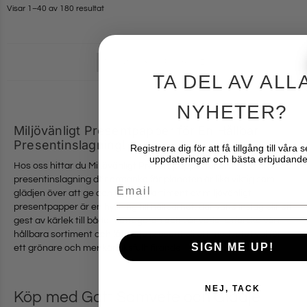
Visar 1–40 av 180 resultat
1
2
3
4
5
TA DEL AV ALL
NYHETER?
Miljövänligt Presentpapper för En Hållbar
Presentinslagning!
Registrera dig för att få tillgång till våra 
uppdateringar och bästa erbjudande
Hos oss hittar du Miljövänligt Presentpapper för en
presentinslagning där omtanke för planeten är lika viktig som
Email
glädjen över att ge och få. Vårt sortiment av miljövänligt
presentpapper är en hyllning till hållbarhet, där varje inslag blir en
gest av kärlek till både mottagaren och vår värld. Utforska vårt
hållbara sortiment och låt varje present bli ett medvetet val för
SIGN ME UP!
ett grönare och mer kärleksfullt firande.
NEJ, TACK
Köp med Gott Samvete och Glädje