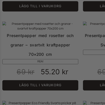
LÄGG TILL I VARUKORG
LÄ
Presentpapper med rosetter och
Presentpa
granar – svartvit kraftpapper
S
70×200 cm
REA!
69
kr
55.20
kr
6
LÄGG TILL I VARUKORG
LÄ