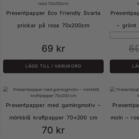
Presentpapper Eco Friendly Svarta
Presentpa
prickar på rosa 70x200cm
– grönt
69
kr
6
LÄGG TILL I VARUKORG
LÄ
Presentpapper med gamingmotiv –
Presentp
mörkblå kraftpapper 70×200 cm
moln – ro
70
kr