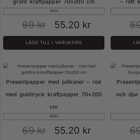
grönt kraftpapper 70×200 cm
– rött
REA!
69
kr
55.20
kr
6
LÄGG TILL I VARUKORG
LÄ
Presentpapper med julikoner – röd
Present
med guldtryck kraftpapper 70×200
och djur
cm
REA!
69
kr
55.20
kr
6