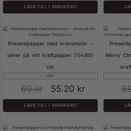
LÄGG TILL I VARUKORG
LÄ
Presentpapper med kransmotiv –
Present
silver på vitt kraftpapper 70×200
Merry Chr
cm
kra
REA!
69
kr
55.20
kr
6
LÄGG TILL I VARUKORG
LÄ