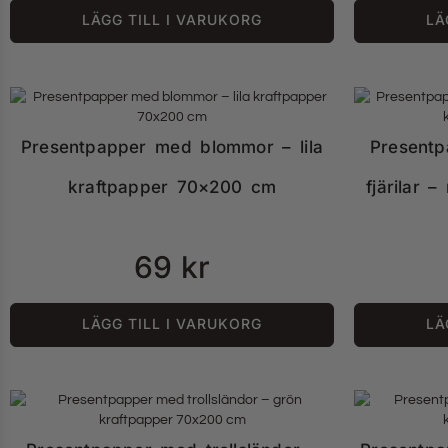
LÄGG TILL I VARUKORG
LÄ
Presentpapper med blommor – lila
Present
kraftpapper 70×200 cm
fjärilar 
69
kr
LÄGG TILL I VARUKORG
LÄ