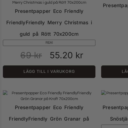
Presentpa
Presentpapper Eco Friendly
FriendlyFriendly Merry Christmas i
guld på Rött 70x200cm
REA!
69
kr
55.20
kr
LÄGG TILL I VARUKORG
LÄ
Presentpapper Eco Friendly
Presentpa
FriendlyFriendly Grön Granar på
Snöstj