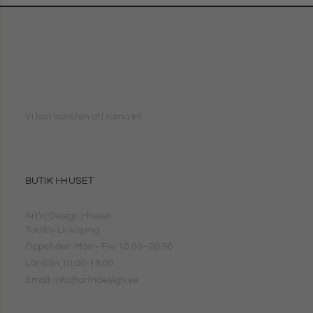
Vi kan konsten att rama in!
BUTIK I-HUSET
Art'n'Design i-huset
Tornby Linköping
Öppetider: Mån– Fre 10.00–20.00
Lör-Sön 10.00-18.00
Email: info@artndesign.se