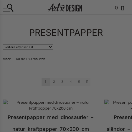
0
PRESENTPAPPER
Visar 1–40 av 180 resultat
1
2
3
4
5
Presentpapper med dinosaurier –
Presen
natur kraftpapper 70×200 cm
sländor –