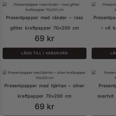
Presentpapper med ränder – rosa
Presentpa
glitter kraftpapper 70×200 cm
– vit 
69
kr
LÄGG TILL I VARUKORG
LÄ
Presentpapper med hjärtan – silver
Presen
kraftpapper 70×200 cm
svartvi
69
kr