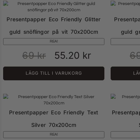
Presentpapper Eco Friendly Glitter
Presentpa
guld snöflingor på vit 70x200cm
guld g
REA!
69
kr
55.20
kr
6
LÄGG TILL I VARUKORG
LÄ
Presentpapper Eco Friendly Text
Presentpa
Silver 70x200cm
REA!