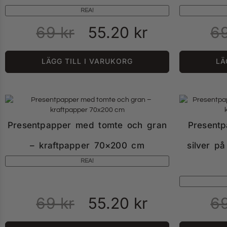
REA!
69
kr
55.20
kr
6
LÄGG TILL I VARUKORG
LÄ
Presentpapper med tomte och gran
Present
– kraftpapper 70×200 cm
silver p
REA!
69
kr
55.20
kr
6