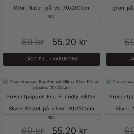
Grön Natur på vit 70x200cm
– grön på
REA!
69
kr
55.20
kr
6
LÄGG TILL I VARUKORG
LÄ
Presentpapper Eco Friendly Glitter
Presentpa
Silver Mistel på silver 70x200cm
Silver
REA!
69
kr
55.20
kr
6