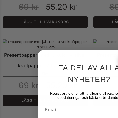
69
kr
55.20
kr
6
LÄGG TILL I VARUKORG
LÄ
Presentpapper med julkulor – silver
Presentp
kraftpapper 70×200 cm
TA DEL AV ALL
REA!
NYHETER?
69
kr
55.20
kr
6
Registrera dig för att få tillgång till våra 
uppdateringar och bästa erbjudande
LÄGG TILL I VARUKORG
LÄ
Email