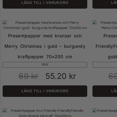
LÄGG TILL I VARUKORG
LÄ
Presentpapper med kransar och
Prese
Merry Christmas i guld – burgundy
FriendlyF
kraftpapper 70×200 cm
gul
REA!
69
kr
55.20
kr
6
LÄGG TILL I VARUKORG
LÄ