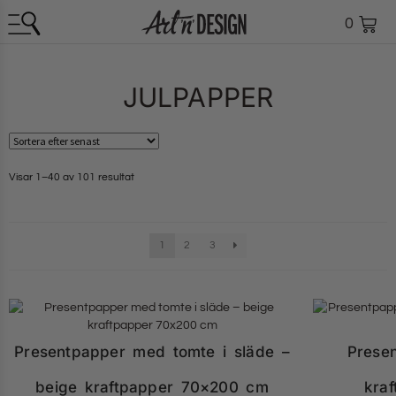
0
JULPAPPER
Visar 1–40 av 101 resultat
1
2
3
Presentpapper med tomte i släde –
Prese
beige kraftpapper 70×200 cm
kra