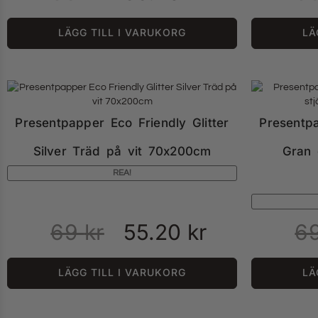
LÄGG TILL I VARUKORG
LÄ
Presentpapper Eco Friendly Glitter
Presentpa
Silver Träd på vit 70x200cm
Gran 
REA!
69
kr
55.20
kr
6
LÄGG TILL I VARUKORG
LÄ