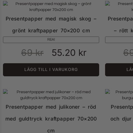
Presentpapper med magisk skog –
Presentp
grönt kraftpapper 70×200 cm
– rött
REA!
69
kr
55.20
kr
6
LÄGG TILL I VARUKORG
LÄ
Presentpapper med julikoner – röd
Present
med guldtryck kraftpapper 70×200
och djur
cm