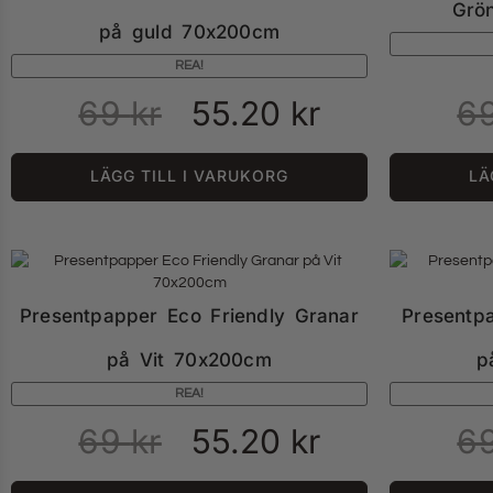
Grö
på guld 70x200cm
REA!
69
kr
55.20
kr
6
LÄGG TILL I VARUKORG
LÄ
Presentpapper Eco Friendly Granar
Presentp
på Vit 70x200cm
p
REA!
69
kr
55.20
kr
6