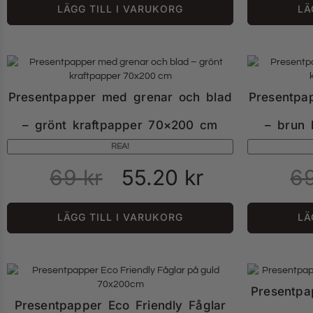
LÄGG TILL I VARUKORG
LÄ
Presentpapper med grenar och blad
Presentpa
– grönt kraftpapper 70×200 cm
– brun 
REA!
69
kr
55.20
kr
6
LÄGG TILL I VARUKORG
LÄ
Presentpa
Presentpapper Eco Friendly Fåglar