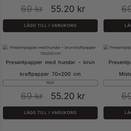
69
kr
55.20
kr
6
LÄGG TILL I VARUKORG
LÄ
Presentpapper med hundar – brun
Presentp
kraftpapper 70×200 cm
Mist
REA!
69
kr
55.20
kr
6
LÄGG TILL I VARUKORG
LÄ