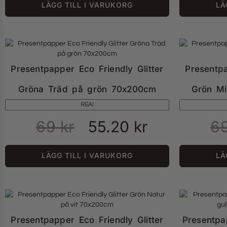
LÄGG TILL I VARUKORG
LÄ
Presentpapper Eco Friendly Glitter
Presentpa
Gröna Träd på grön 70x200cm
Grön Mi
REA!
69
kr
55.20
kr
6
LÄGG TILL I VARUKORG
LÄ
Presentpapper Eco Friendly Glitter
Presentpa