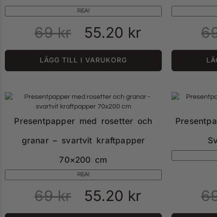
REA!
69
kr
55.20
kr
6
LÄGG TILL I VARUKORG
LÄ
Presentpapper med rosetter och
Presentpa
granar – svartvit kraftpapper
S
70×200 cm
REA!
69
kr
55.20
kr
6