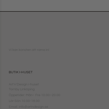
Vi kan konsten att rama in!
BUTIK I-HUSET
Art'n'Design i-huset
Tornby Linköping
Öppetider: Mån– Fre 10.00–20.00
Lör-Sön 10.00-18.00
Email: info@artndesign.se