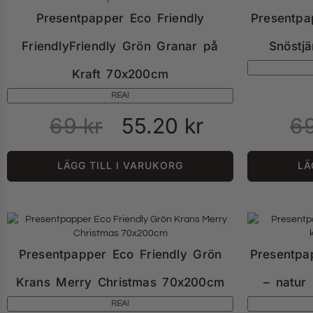
Presentpapper Eco Friendly
Presentpa
FriendlyFriendly Grön Granar på
Snöstj
Kraft 70x200cm
REA!
69
kr
55.20
kr
6
LÄGG TILL I VARUKORG
LÄ
Presentpapper Eco Friendly Grön
Presentpa
Krans Merry Christmas 70x200cm
– natur
REA!