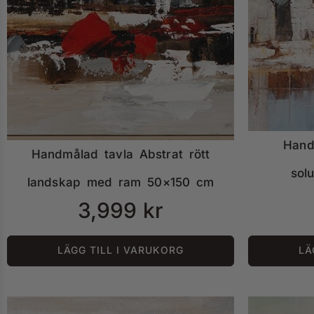
Hand
Handmålad tavla Abstrat rött
sol
landskap med ram 50×150 cm
3,999
kr
LÄGG TILL I VARUKORG
LÄ