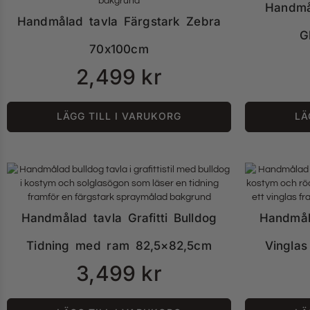
Handmå
Handmålad tavla Färgstark Zebra
G
70x100cm
2,499
kr
LÄGG TILL I VARUKORG
LÄ
Handmålad tavla Grafitti Bulldog
Handmåla
Tidning med ram 82,5×82,5cm
Vingla
3,499
kr