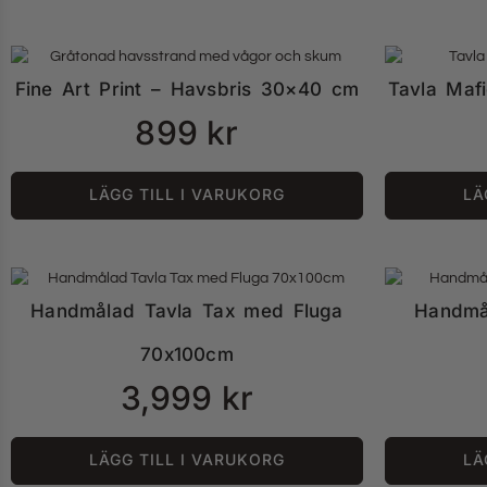
Fine Art Print – Havsbris 30×40 cm
Tavla Maf
899
kr
LÄGG TILL I VARUKORG
LÄ
Handmålad Tavla Tax med Fluga
Handmå
70x100cm
3,999
kr
LÄGG TILL I VARUKORG
LÄ