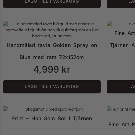
LÄGG TILL I VARUKORG
LÄ
Fine Ar
Handmålad tavla Golden Spray on
Tjärnen 
Blue med ram 72x152cm
4,999
kr
LÄGG TILL I VARUKORG
LÄ
Print – Hon Som Bor I Tjärnen
Fine Art 