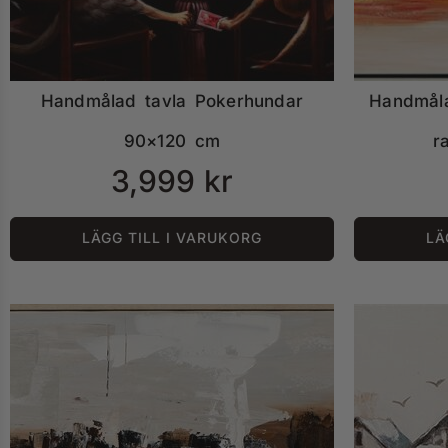
Handmålad tavla Pokerhundar
Handmåla
90×120 cm
r
3,999
kr
LÄGG TILL I VARUKORG
LÄ