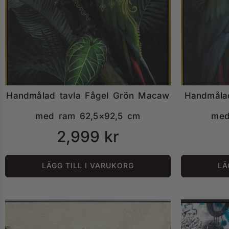
Handmålad tavla Fågel Grön Macaw
Handmåla
med ram 62,5×92,5 cm
med
2,999
kr
LÄGG TILL I VARUKORG
LÄ