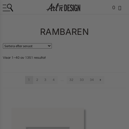
0
RAMBAREN
Visar 1–40 av 1351 resultat
1
2
3
4
…
32
33
34