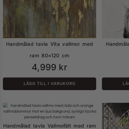
Handmålad tavla Vita vallmor med
Handmåla
ram 80×120 cm
4,999
kr
LÄGG TILL I VARUKORG
LÄ
Handmålad tavla Vallmofält med ram