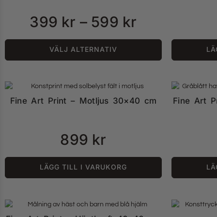
399
kr
–
599
kr
VÄLJ ALTERNATIV
LÄ
Fine Art Print – Motljus 30×40 cm
Fine Art P
899
kr
LÄGG TILL I VARUKORG
LÄ