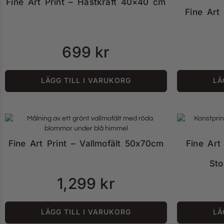
Fine Art Print – Hästkraft 40×40 cm
Fine Art
699
kr
LÄGG TILL I VARUKORG
LÄ
Fine Art Print – Vallmofält 50x70cm
Fine Art
St
1,299
kr
LÄGG TILL I VARUKORG
LÄ