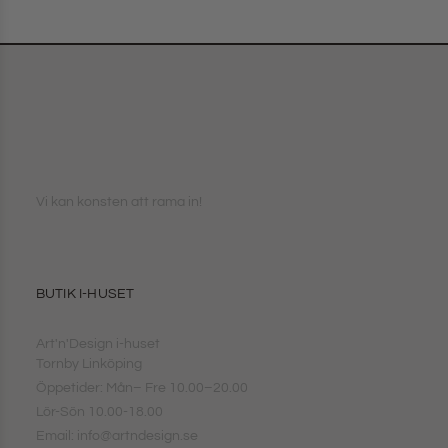
Vi kan konsten att rama in!
BUTIK I-HUSET
Art'n'Design i-huset
Tornby Linköping
Öppetider: Mån– Fre 10.00–20.00
Lör-Sön 10.00-18.00
Email: info@artndesign.se