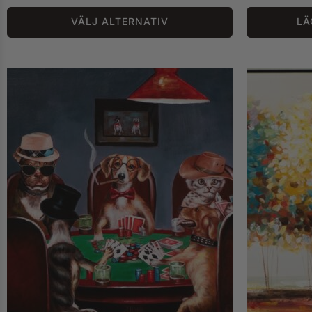
VÄLJ ALTERNATIV
LÄ