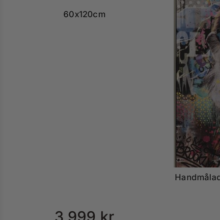
60x120cm
Handmålad
3,999
kr