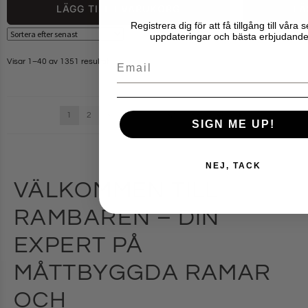
LÄGG TILL I VARUKORG
LÄ
Registrera dig för att få tillgång till våra 
uppdateringar och bästa erbjudande
Email
Visar 1–40 av 1351 resultat
1
2
3
4
…
32
33
34
SIGN ME UP!
NEJ, TACK
VÄLKOMMEN TILL
RAMBAREN – DIN
EXPERT PÅ
MÅTTBYGGDA RAMAR
OCH