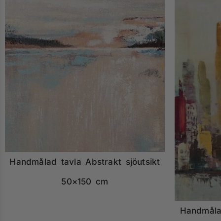
Handmålad tavla Abstrakt sjöutsikt
50×150 cm
Handmålad