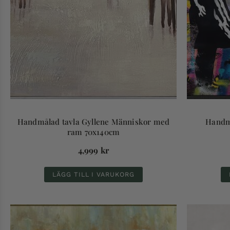
Handmålad tavla Gyllene Människor med
Handmå
ram 70x140cm
4,999
kr
LÄGG TILL I VARUKORG