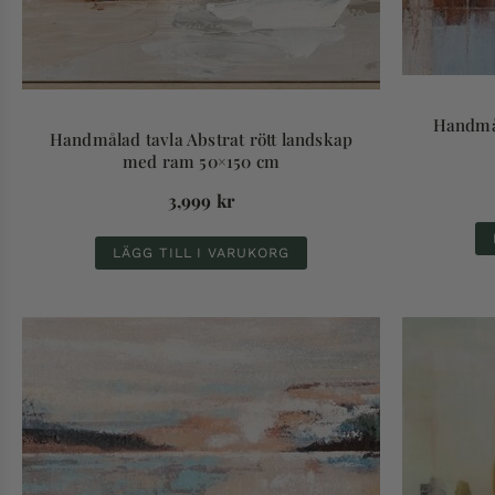
Handmål
Handmålad tavla Abstrat rött landskap
med ram 50×150 cm
3,999
kr
LÄGG TILL I VARUKORG