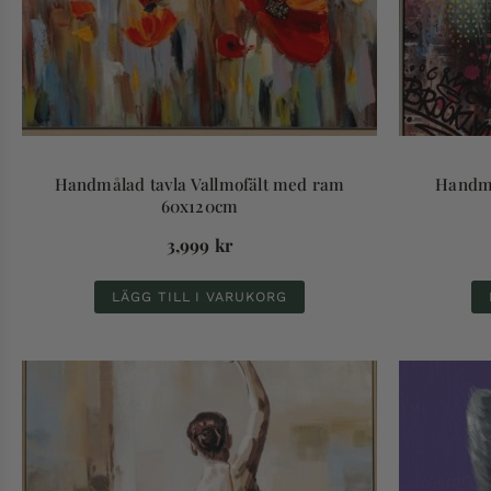
Handmålad tavla Vallmofält med ram
Handmå
60x120cm
3,999
kr
LÄGG TILL I VARUKORG