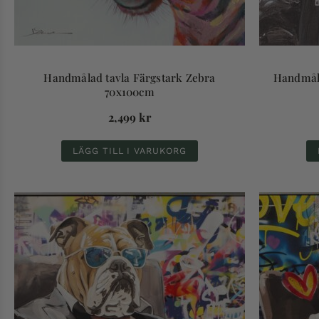
Handmålad tavla Färgstark Zebra
Handmåla
70x100cm
2,499
kr
LÄGG TILL I VARUKORG