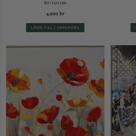
80×120 cm
4,999
kr
LÄGG TILL I VARUKORG