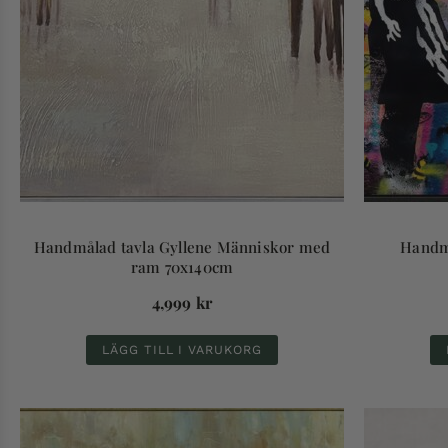
Handmålad tavla Gyllene Människor med
Handmå
ram 70x140cm
4,999
kr
LÄGG TILL I VARUKORG