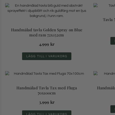
Tavla 
Handmålad tavla Golden Spray on Blue
med ram 72x152cm
4,999
kr
LÄGG TILL I VARUKORG
Handmålad Tavla Tax med Fluga
Handmåla
70x100cm
3,999
kr
LÄGG TILL I VARUKORG