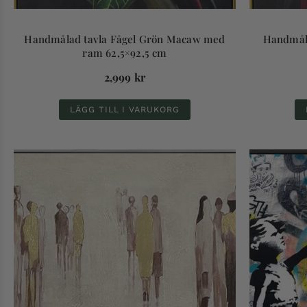
Handmålad tavla Fågel Grön Macaw med
Handmål
ram 62,5×92,5 cm
2,999
kr
LÄGG TILL I VARUKORG