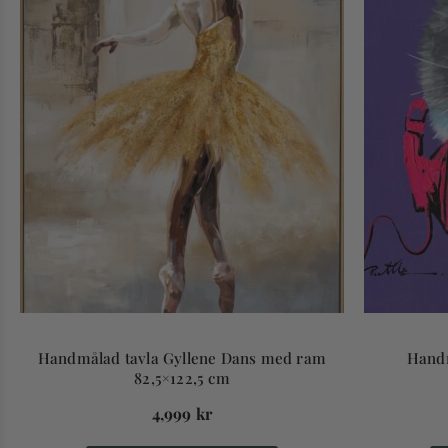
Handmålad tavla Gyllene Dans med ram
Handm
82,5×122,5 cm
4,999
kr