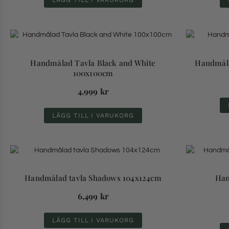
Handmålad Tavla Black and White
Handmåla
100x100cm
4,999
kr
LÄGG TILL I VARUKORG
Handmålad tavla Shadows 104x124cm
Han
6,499
kr
LÄGG TILL I VARUKORG