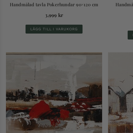
Handmålad tavla Pokerhundar 90×120 cm
Handmål
3,999
kr
LÄGG TILL I VARUKORG