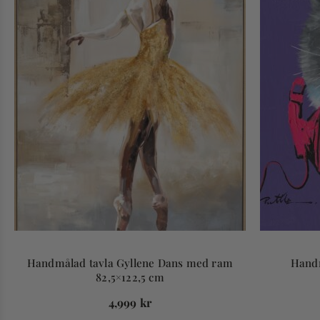
Handmålad tavla Gyllene Dans med ram
Handm
82,5×122,5 cm
4,999
kr