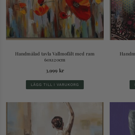
Handmålad tavla Vallmofält med ram
Handmå
60x120cm
3,999
kr
LÄGG TILL I VARUKORG