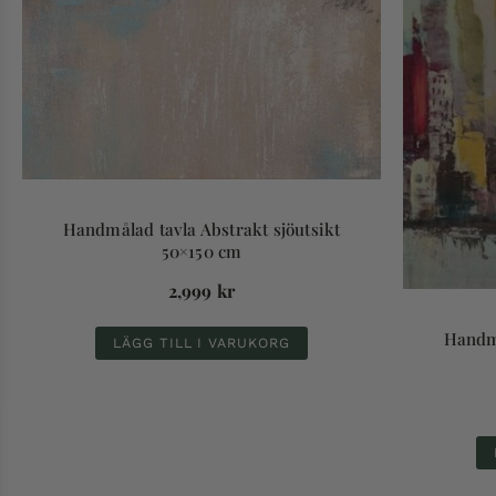
Handmålad tavla Abstrakt sjöutsikt
50×150 cm
2,999
kr
Handmå
LÄGG TILL I VARUKORG