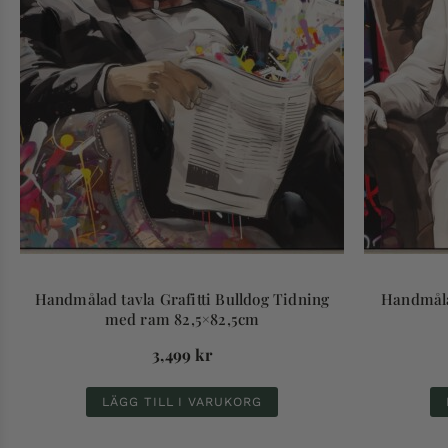
Handmålad tavla Grafitti Bulldog Tidning
Handmålad
med ram 82,5×82,5cm
3,499
kr
LÄGG TILL I VARUKORG