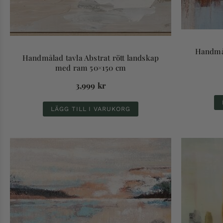
Handmål
Handmålad tavla Abstrat rött landskap
med ram 50×150 cm
3,999
kr
LÄGG TILL I VARUKORG