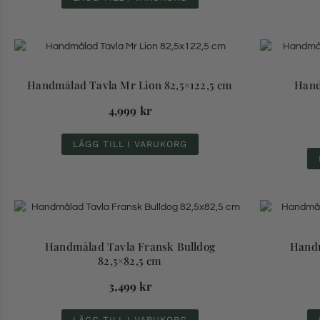
Handmålad Tavla Mr Lion 82,5×122,5 cm
Hand
4,999
kr
LÄGG TILL I VARUKORG
Handmålad Tavla Fransk Bulldog
Handm
82,5×82,5 cm
3,499
kr
LÄGG TILL I VARUKORG