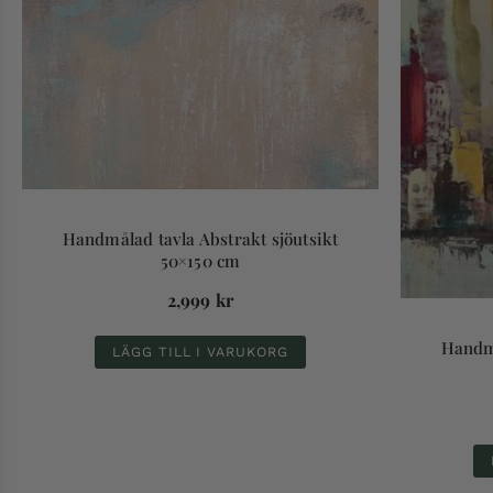
Handmålad tavla Abstrakt sjöutsikt
50×150 cm
2,999
kr
Handmå
LÄGG TILL I VARUKORG