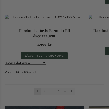
Handmålad tavla Formel 1 Bil
Handmåla
82.5×122.5cm
4,999
kr
LÄGG TILL I VARUKORG
Visar 1–40 av 184 resultat
1
2
3
4
5