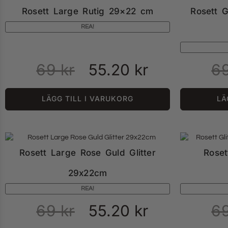
Rosett Large Rutig 29×22 cm
Rosett G
REA!
69
kr
55.20
kr
6
LÄGG TILL I VARUKORG
LÄ
Rosett Large Rose Guld Glitter
Roset
29x22cm
REA!
69
kr
55.20
kr
6