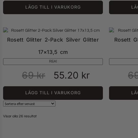
LÄGG TILL I VARUKORG
LÄ
Rosett Glitter 2-Pack Silver Glitter
Rosett Gl
17×13,5 cm
REA!
69
kr
55.20
kr
6
LÄGG TILL I VARUKORG
LÄ
Visar alla 26 resultat