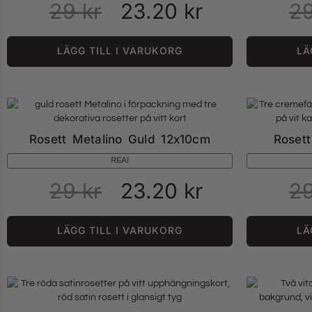
29
kr
23.20
kr
2
LÄGG TILL I VARUKORG
LÄ
Rosett Metalino Guld 12x10cm
Roset
REA!
29
kr
23.20
kr
2
LÄGG TILL I VARUKORG
LÄ