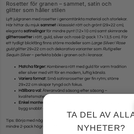
Rosetter för granen – sammet, satin och
glitter som håller stilen
Lyft julgranen med rosetter i genomtänkta material och storlekar.
Här hittar du mjuk
sammet
i klassiskt rött och grönt (29×22 cm),
eleganta
satinslingor
för mindre pynt (12×10 cm) samt skimrande
glitterrosetter
i rött, guld, silver och rosé (2-pack 17×13,5 cm). För
ett tydligt blickfång finns större modeller som
Large Silver/ Rose
guld glitter
29×22 cm och dekorativa varianter som
Rutig
eller
Sequin Silver
– perfekta både i granen och i kransar.
Matcha färger:
Kombinera rött med guld för varm tradition
eller silver med vitt för en modern, luftig känsla.
Variera format:
Små satinsrosetter ger fin rytm; större
29×22 cm skapar tyngd och fokus.
Hållbara val:
Återanvänd säsong efter säsong –
kvalitetsmaterialen behåller form och lyster.
Enkel montering:
Fäst på grenar, kransar eller paket och
bygg snabbt ett enhetligt uttryck.
TA DEL AV ALL
Tips: Börja med några större rosetter i ögonhöjd och fyll ut med
NYHETER?
mindre 2-pack högre upp för balans.