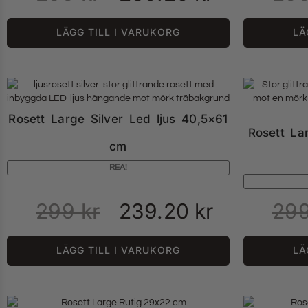
LÄGG TILL I VARUKORG
LÄ
Rosett Large Silver Led ljus 40,5×61
Rosett La
cm
REA!
299
kr
239.20
kr
29
LÄGG TILL I VARUKORG
LÄ