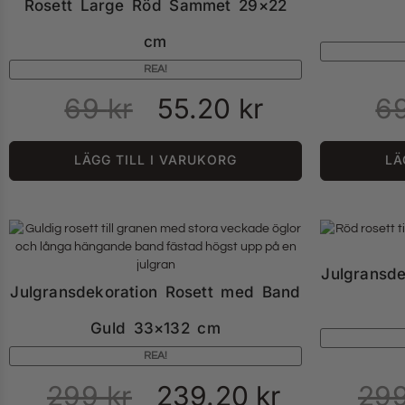
Rosett Large Röd Sammet 29×22
cm
REA!
69
kr
55.20
kr
6
LÄGG TILL I VARUKORG
LÄ
Julgransd
Julgransdekoration Rosett med Band
Guld 33×132 cm
REA!
299
kr
239.20
kr
29