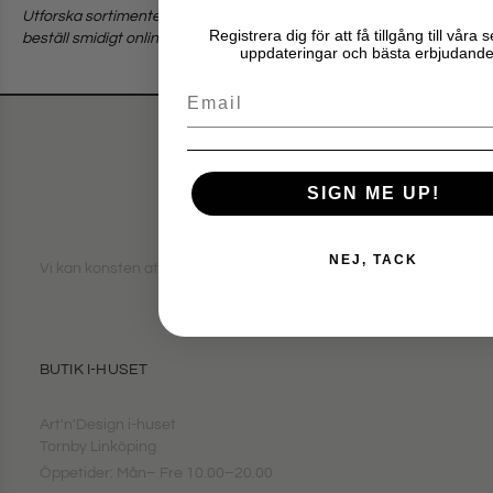
Utforska sortimentet och välj rosetter som passar din stil –
Registrera dig för att få tillgång till våra 
beställ smidigt online och gör granen klar för julens mys.
uppdateringar och bästa erbjudande
Email
SIGN ME UP!
NEJ, TACK
Vi kan konsten att rama in!
BUTIK I-HUSET
Art'n'Design i-huset
Tornby Linköping
Öppetider: Mån– Fre 10.00–20.00