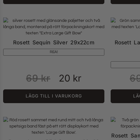
Rosett Sequin Silver 29x22cm
Rosett L
REA!
69
kr
20
kr
6
LÄGG TILL I VARUKORG
LÄ
Rosett Sa