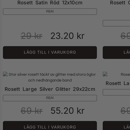
Rosett Satin Röd 12x10cm
Rosett G
REA!
29
kr
23.20
kr
6
LÄGG TILL I VARUKORG
LÄ
Rosett La
Rosett Large Silver Glitter 29x22cm
REA!
69
kr
55.20
kr
6
LÄGG TILL I VARUKORG
LÄ