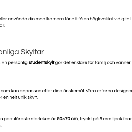
ler använda din mobilkamera för att få en högkvalitativ digita
ar.
nliga Skyltar
. En personlig
studentskylt
gör det enklare för familj och vänner 
r som kan anpassas efter dina önskemål. Våra erfarna designers h
n helt unik skylt.
 Den populäraste storleken är
50×70 cm
, tryckt på 5 mm tjock foam
.