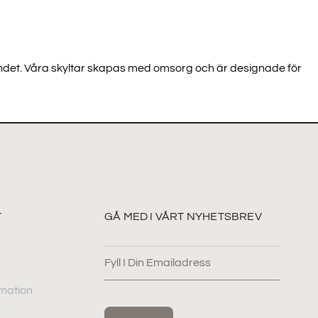
irandet. Våra skyltar skapas med omsorg och är designade för
T
GÅ MED I VÅRT NYHETSBREV
mation
y