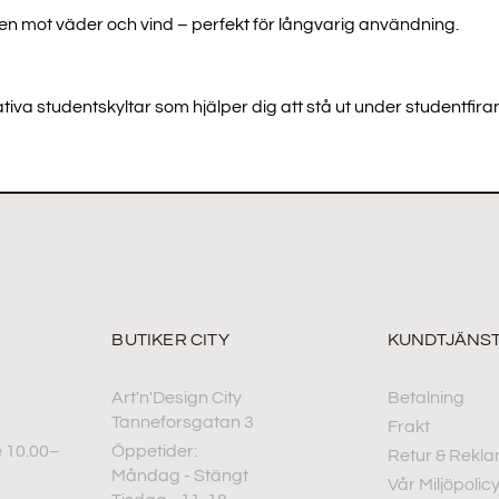
n mot väder och vind – perfekt för långvarig användning.
tativa studentskyltar som hjälper dig att stå ut under studentf
BUTIKER CITY
KUNDTJÄNS
Art'n'Design City
Betalning
Tanneforsgatan 3
Frakt
 10.00–
Öppetider:
Retur & Rekla
Måndag - Stängt
Vår Miljöpolic