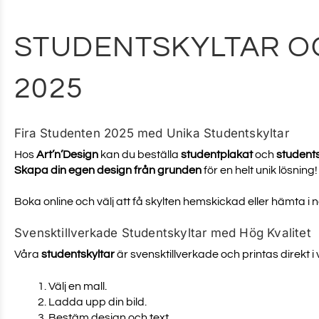
STUDENTSKYLTAR O
2025
Fira Studenten 2025 med Unika Studentskyltar
Hos
Art’n’Design
kan du beställa
studentplakat
och
students
Skapa din egen design från grunden
för en helt unik lösning!
Boka online och välj att få skylten hemskickad eller hämta i
Svensktillverkade Studentskyltar med Hög Kvalitet
Våra
studentskyltar
är svensktillverkade och printas direkt i
Välj en mall.
Ladda upp din bild.
Bestäm design och text.