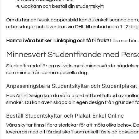
Godkänn och beställ din studentskylt!
Om du har en fysisk pappersbild kan du enkelt scanna den el
arbetsdagar och levereras via DHL till ombud inom 1–2 dag
Hämta i våra butiker i Linköping och få fri frakt!
Läs mer här
.
Minnesvärt Studentfirande med Perso
Studentfirandet är en av livets mest minnesvärda händelser
som minne från denna speciella dag.
Anpassningsbara Studentskyltar och Studentplakat
Hos Art’n’Design kan du välja bland ett brett utbud av malla
smaker. Du kan även skapa din egen design från grunden för e
Beställ Studentskyltar och Plakat Enkel Online
Våra skyltar finns i flera storlekar för att möta olika behov.
levereras med ett färdigt skaft som enkelt fästs på baksidan