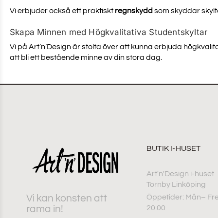
Vi erbjuder också ett praktiskt
regnskydd
som skyddar skylte
Skapa Minnen med Högkvalitativa Studentskyltar
Vi på Art’n’Design är stolta över att kunna erbjuda högkvali
att bli ett bestående minne av din stora dag.
BUTIK I-HUSET
Art'n'Design i-huset
Tornby Linköping
Vi kan konsten att
Öppetider: Mån– Fre
rama in!
20.00