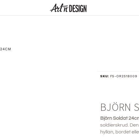
 24CM
SKU:
FS-OR251B009
BJÖRN 
Björn Soldat 24c
soldierskrud. Den
hyllan, bordet el