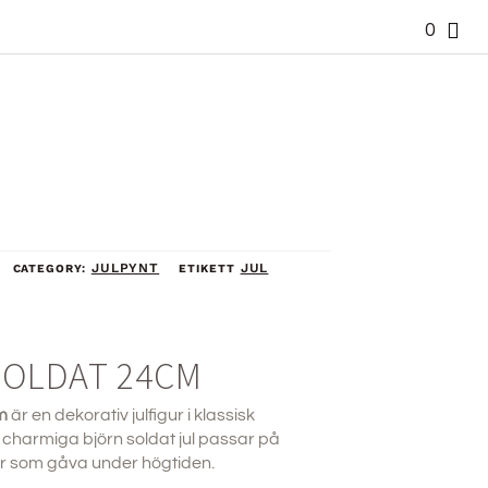
0
JULPYNT
JUL
CATEGORY:
ETIKETT
SOLDAT 24CM
m
är en dekorativ julfigur i klassisk
 charmiga björn soldat jul passar på
ler som gåva under högtiden.