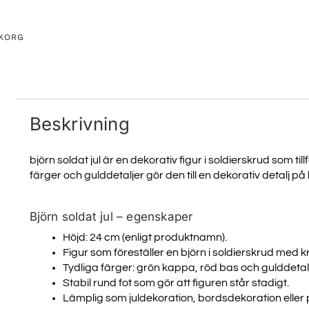
UKORG
Beskrivning
björn soldat jul är en dekorativ figur i soldierskrud som tillf
färger och gulddetaljer gör den till en dekorativ detalj på 
TA DEL A
Björn soldat jul – egenskaper
NYHET
Höjd: 24 cm (enligt produktnamn).
Figur som föreställer en björn i soldierskrud med 
Tydliga färger: grön kappa, röd bas och gulddetalj
Stabil rund fot som gör att figuren står stadigt.
Registrera dig för att få tillg
uppdateringar och bäst
Lämplig som juldekoration, bordsdekoration eller p