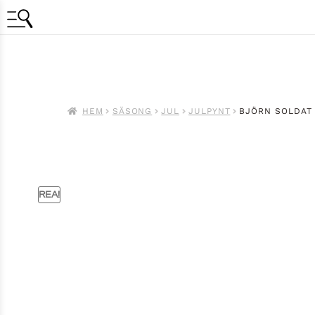
HEM
SÄSONG
JUL
JULPYNT
BJÖRN SOLDAT
REA!