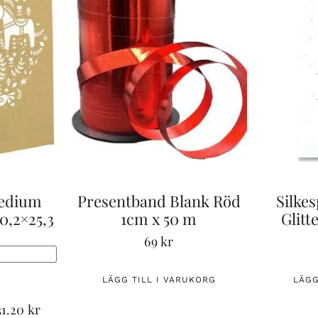
Medium
Presentband Blank Röd
Silke
0,2×25,3
1cm x 50 m
Glitt
69
kr
LÄGG TILL I VARUKORG
LÄGG
31.20
kr