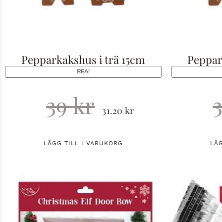
Pepparkakshus i trä 15cm
Peppar
REA!
39
kr
31.20
kr
LÄGG TILL I VARUKORG
LÄ