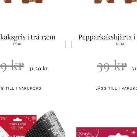
kaksgris i trä 15cm
Pepparkakshjärta i 
REA!
REA!
39
kr
39
kr
31.20
kr
3
GG TILL I VARUKORG
LÄGG TILL I VARUK