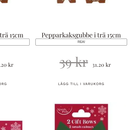
trä 15cm
Pepparkaksgubbe i trä 15cm
REA!
39
kr
1.20
kr
31.20
kr
ORG
LÄGG TILL I VARUKORG