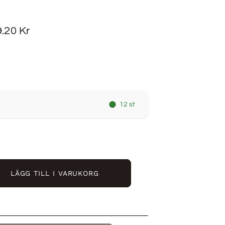
9.20
Kr
12 st
LÄGG TILL I VARUKORG