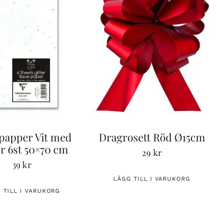
spapper Vit med
Dragrosett Röd Ø15cm
er 6st 50×70 cm
29
kr
39
kr
LÄGG TILL I VARUKORG
 TILL I VARUKORG