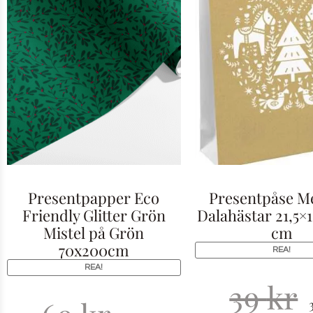
Presentpapper Eco
Presentpåse 
Friendly Glitter Grön
Dalahästar 21,5×1
Mistel på Grön
cm
70x200cm
REA!
REA!
39
kr