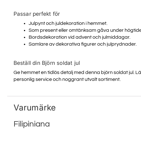
Email
Passar perfekt för
Julpynt och juldekoration i hemmet.
Som present eller omtänksam gåva under högtide
SIGN ME 
Bordsdekoration vid advent och julmiddagar.
Samlare av dekorativa figurer och julprydnader.
NEJ, TA
Beställ din Björn soldat jul
Ge hemmet en tidlös detalj med denna björn soldat jul. L
personlig service och noggrant utvalt sortiment.
Varumärke
Filipiniana