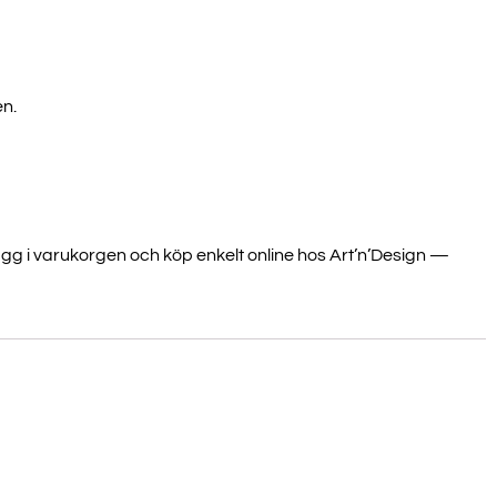
n.
UP!
CK
ägg i varukorgen och köp enkelt online hos Art’n’Design —