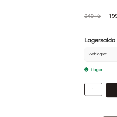
249
Kr
19
Lagersaldo
Weblagret
I lager