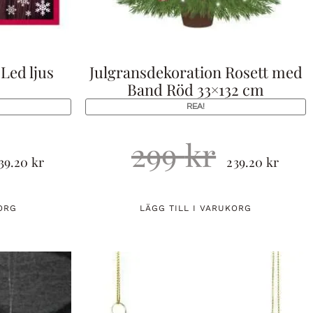
 Led ljus
Julgransdekoration Rosett med
Band Röd 33×132 cm
REA!
299
kr
39.20
kr
239.20
kr
ORG
LÄGG TILL I VARUKORG