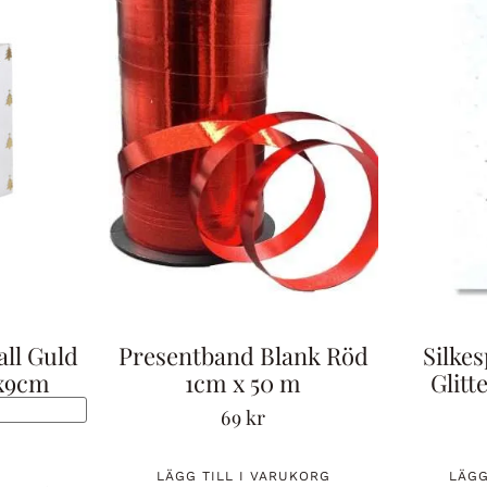
ll Guld
Presentband Blank Röd
Silke
0x9cm
1cm x 50 m
Glitt
69
kr
LÄGG TILL I VARUKORG
LÄGG