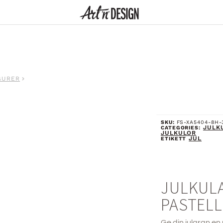
GURER
SKU:
FS-XA5404-8H-
JULK
CATEGORIES:
JULKULOR
JUL
ETIKETT
JULKULA
PASTELL
Ge din julgran e