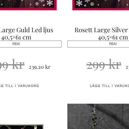
Large Guld Led ljus
Rosett Large Silver
40,5×61 cm
40,5×61 cm
REA!
REA!
99
kr
299
kr
239.20
kr
2
GG TILL I VARUKORG
LÄGG TILL I VARUK