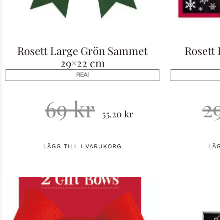
Rosett Large Grön Sammet
Rosett 
29×22 cm
REA!
69
kr
2
55.20
kr
LÄGG TILL I VARUKORG
LÄ