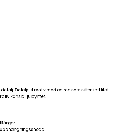
V ALLA
 detalj. Detaljrikt motiv med en ren som sitter i ett litet
tiv känsla i julpyntet.
ER?
ång till våra senaste
llfärger.
a erbjudanden.
it upphängningssnodd.