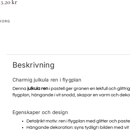
23.20
kr
UKORG
Beskrivning
Charmig julkula ren i flygplan
TA DEL A
Denna
julkula ren
i pastell ger granen en lekfull och glittrig
flygplan, hängande i vit snodd, skapar en varm och dekora
NYHET
Egenskaper och design
Registrera dig för att få tillg
Detaljrikt motiv: ren i flygplan med glitter och paste
uppdateringar och bäst
Hängande dekoration: syns tydligt i bilden med v