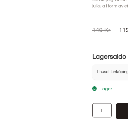
julkula i form av e
149
Kr
11
Lagersaldo
I-huset Linköpin
I lager