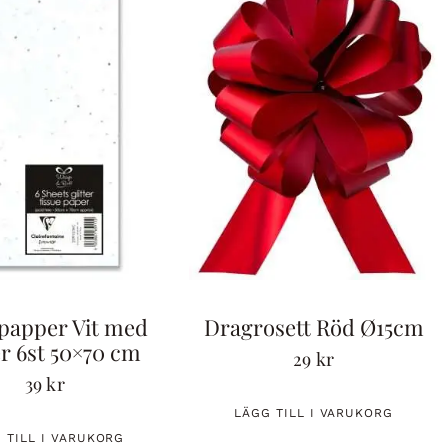
spapper Vit med
Dragrosett Röd Ø15cm
er 6st 50×70 cm
29
kr
39
kr
LÄGG TILL I VARUKORG
 TILL I VARUKORG