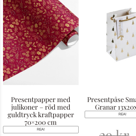
Presentpapper med
Presentpåse Sma
julikoner – röd med
Granar 13x2
guldtryck kraftpapper
REA!
70×200 cm
29
kr
REA!