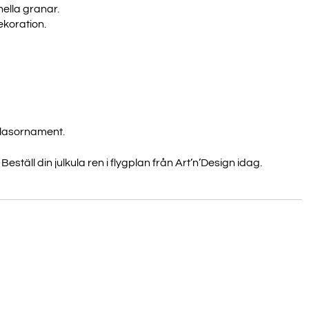
ella granar.
ekoration.
UP!
CK
glasornament.
eställ din julkula ren i flygplan från Art’n’Design idag.