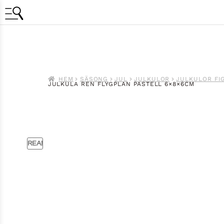
HEM
SÄSONG
JUL
JULKULOR
JULKULOR FI
JULKULA REN FLYGPLAN PASTELL 6×8×6CM
REA!