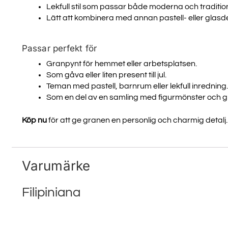
Lekfull stil som passar både moderna och tradition
Email
Lätt att kombinera med annan pastell- eller glasd
Passar perfekt för
SIGN ME 
Granpynt för hemmet eller arbetsplatsen.
Som gåva eller liten present till jul.
Teman med pastell, barnrum eller lekfull inredning.
NEJ, TA
Som en del av en samling med figurmönster och 
Köp nu
för att ge granen en personlig och charmig detalj. B
Varumärke
Filipiniana