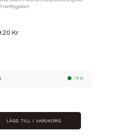
tt renflygplan!
9.20
Kr
g
14 st
LÄGG TILL I VARUKORG