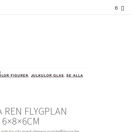
6
3
ULOR FIGURER
JULKULOR GLAS
SE ALLA
,
,
 REN FLYGPLAN
 6×8×6CM
n unik touch med denna pastellfärgade