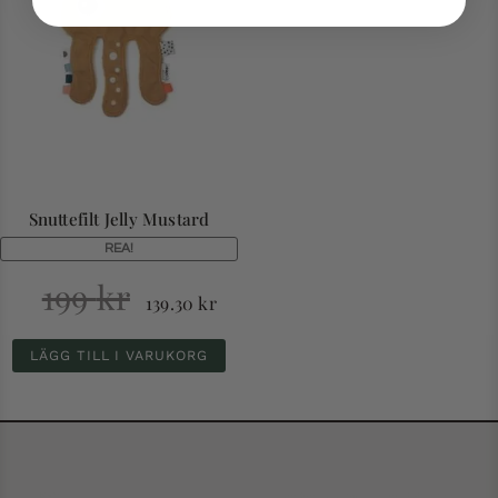
Snuttefilt Jelly Mustard
REA!
199
kr
139.30
kr
LÄGG TILL I VARUKORG