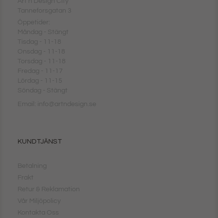
Art'n'Design City
Tanneforsgatan 3
Öppetider:
Måndag - Stängt
Tisdag - 11-18
Onsdag - 11-18
Torsdag - 11-18
Fredag - 11-17
Lördag - 11-15
Söndag - Stängt
Email: info@artndesign.se
KUNDTJÄNST
Betalning
Frakt
Retur & Reklamation
Vår Miljöpolicy
Kontakta Oss