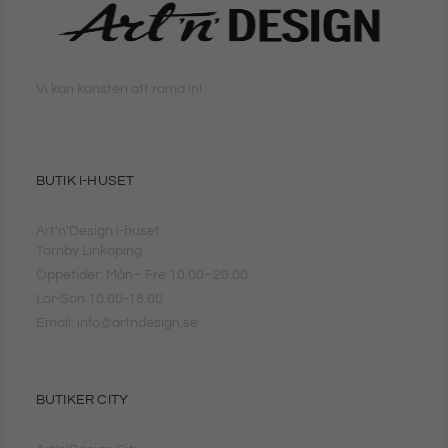
Vi kan konsten att rama in!
BUTIK I-HUSET
Art'n'Design i-huset
Tornby Linköping
Öppetider: Mån– Fre 10.00–20.00
Lör-Sön 10.00-18.00
Email: info@artndesign.se
BUTIKER CITY