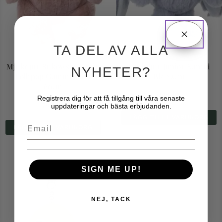
TA DEL AV ALLA
Mjukdjur Bukowski Kanin
Mjukdjur Junior Kanini
NYHETER?
Lollipop Gammelrosa
Blå 22cm
60cm
249
kr
Registrera dig för att få tillgång till våra senaste
799
kr
uppdateringar och bästa erbjudanden.
LÄGG TILL I VARUKORG
Email
LÄGG TILL I VARUKORG
SIGN ME UP!
NEJ, TACK