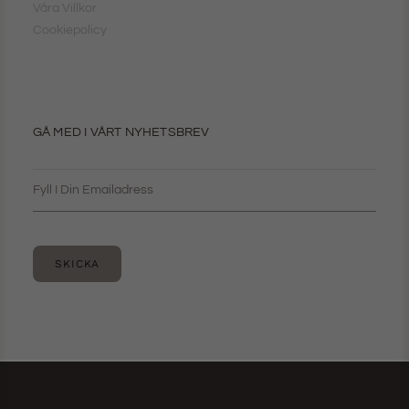
Våra Villkor
Cookiepolicy
GÅ MED I VÅRT NYHETSBREV
SKICKA