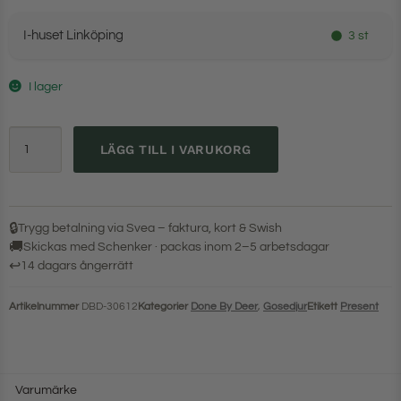
I-huset Linköping
3 st
I lager
LÄGG TILL I VARUKORG
🔒
Trygg betalning via Svea – faktura, kort & Swish
🚚
Skickas med Schenker · packas inom 2–5 arbetsdagar
↩
14 dagars ångerrätt
Artikelnummer
DBD-30612
Kategorier
Done By Deer
,
Gosedjur
Etikett
Present
Varumärke