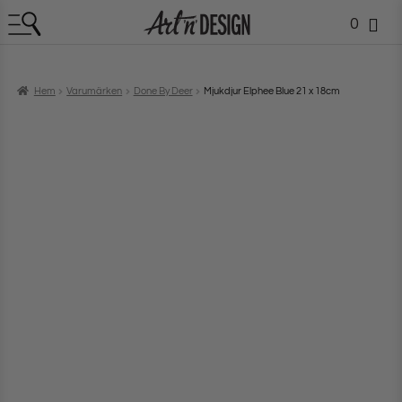
0
Hem
Varumärken
Done By Deer
Mjukdjur Elphee Blue 21 x 18cm