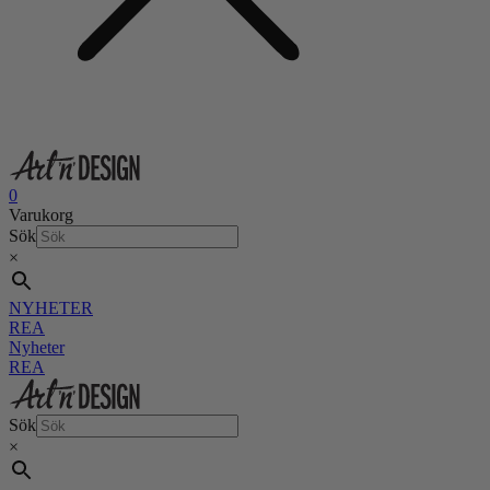
0
Varukorg
Sök
×
NYHETER
REA
Nyheter
REA
Sök
×