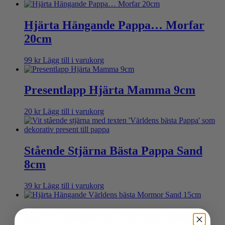
Hjärta Hängande Pappa… Morfar
20cm
99
kr
Lägg till i varukorg
Presentlapp Hjärta Mamma 9cm
20
kr
Lägg till i varukorg
Stående Stjärna Bästa Pappa Sand
8cm
39
kr
Lägg till i varukorg
Hjärta Hängande Världens bästa