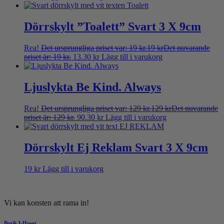
Dörrskylt ”Toalett” Svart 3 X 9cm
Rea!
Det ursprungliga priset var: 19 kr.
19
kr
Det nuvarande
priset är: 19 kr.
13.30
kr
Lägg till i varukorg
Ljuslykta Be Kind. Always
Rea!
Det ursprungliga priset var: 129 kr.
129
kr
Det nuvarande
priset är: 129 kr.
90.30
kr
Lägg till i varukorg
Dörrskylt Ej Reklam Svart 3 X 9cm
19
kr
Lägg till i varukorg
Vi kan konsten att rama in!
Butik I-Huset