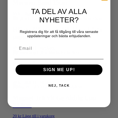
Mormor Sand 15cm
TA DEL AV ALLA
69
kr
Lägg till i varukorg
NYHETER?
Hjärta Hängande Världens bästa
Registrera dig för att få tillgång till våra senaste
pappa Sand 15cm
uppdateringar och bästa erbjudanden.
Email
69
kr
Lägg till i varukorg
Presentlapp Hjärta Morfar/Farfar
9cm
SIGN ME UP!
20
kr
Lägg till i varukorg
NEJ, TACK
Magnet Trä Vit Ge Aldrig Upp
6X8cm
20
kr
Lägg till i varukorg