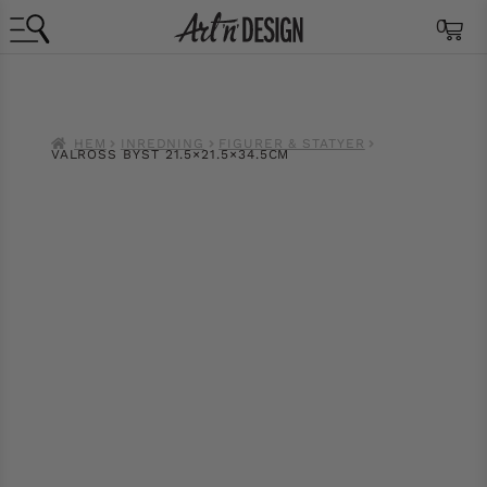
0
HEM
INREDNING
FIGURER & STATYER
VALROSS BYST 21.5×21.5×34.5CM