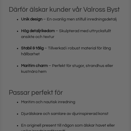
Därför älskar kunder vår Valross Byst
Unik design
– En ovanlig men stilfull inredningsdetalj
Hög detaljrikedom
– Skulpterad med uttrycksfullt
ansikte och textur
Stabil & tålig
– Tillverkad i robust material för lång
hållbarhet
Maritim charm
– Perfekt för stugor, strandhus eller
kustnära hem
Passar perfekt för
Maritim och nautisk inredning
Djurälskare och samlare av djurinspirerad konst
En originell present till någon som älskar havet eller