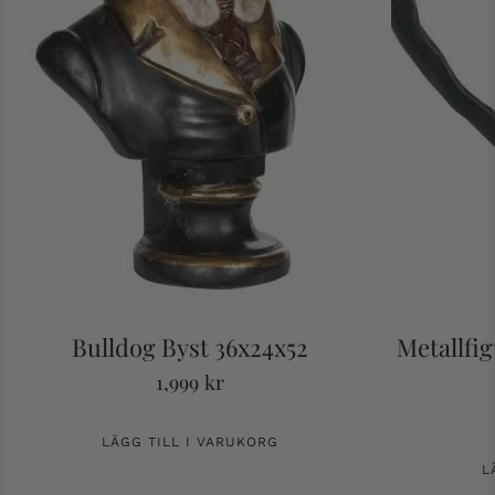
Bulldog Byst 36x24x52
Metallfig
1,999
kr
LÄGG TILL I VARUKORG
L