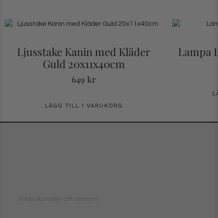
Ljusstake Kanin med Kläder
Lampa L
Guld 20x11x40cm
649
kr
L
LÄGG TILL I VARUKORG
Vi kan konsten att rama in!