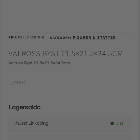
SKU:
FS-JI14381B-B
FIGURER & STATYER
CATEGORY:
VALROSS BYST 21.5×21.5×34.5CM
Valross Byst 21.5×21.5×34.5cm
1,299
Kr
Lagersaldo
I-huset Linköping
5 st