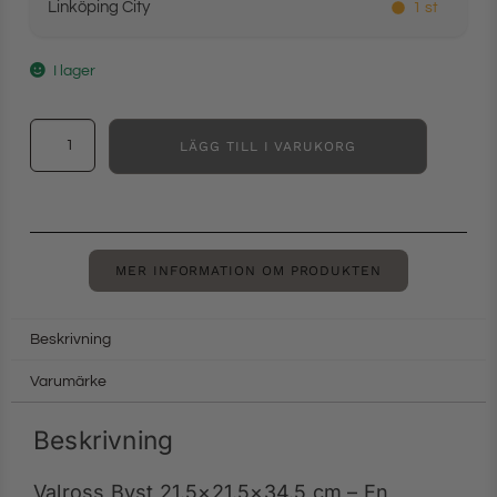
Linköping City
1 st
I lager
LÄGG TILL I VARUKORG
MER INFORMATION OM PRODUKTEN
Beskrivning
Varumärke
Beskrivning
Valross Byst 21.5×21.5×34.5 cm – En