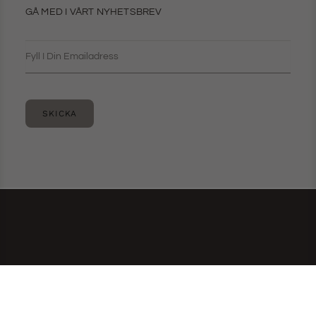
GÅ MED I VÅRT NYHETSBREV
SKICKA