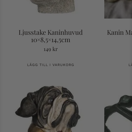
Ljusstake Kaninhuvud
Kanin Ma
10×8,5×14,5cm
149
kr
LÄGG TILL I VARUKORG
L