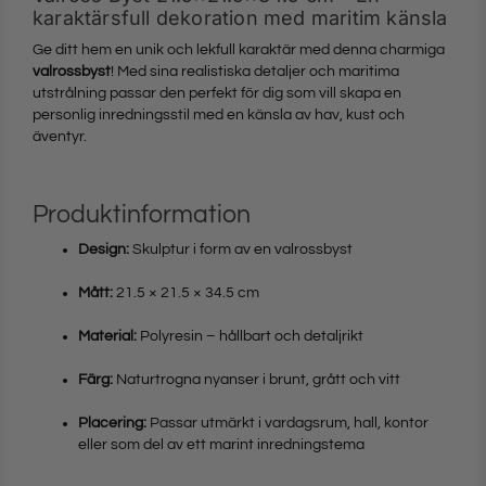
karaktärsfull dekoration med maritim känsla
Ge ditt hem en unik och lekfull karaktär med denna charmiga
valrossbyst
! Med sina realistiska detaljer och maritima
utstrålning passar den perfekt för dig som vill skapa en
personlig inredningsstil med en känsla av hav, kust och
äventyr.
Produktinformation
Design:
Skulptur i form av en valrossbyst
Mått:
21.5 × 21.5 × 34.5 cm
Material:
Polyresin – hållbart och detaljrikt
Färg:
Naturtrogna nyanser i brunt, grått och vitt
Placering:
Passar utmärkt i vardagsrum, hall, kontor
eller som del av ett marint inredningstema