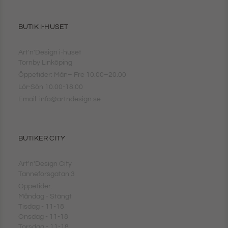
BUTIK I-HUSET
Art'n'Design i-huset
Tornby Linköping
Öppetider: Mån– Fre 10.00–20.00
Lör-Sön 10.00-18.00
Email: info@artndesign.se
BUTIKER CITY
Art'n'Design City
Tanneforsgatan 3
Öppetider:
Måndag - Stängt
Tisdag - 11-18
Onsdag - 11-18
Torsdag - 11-18