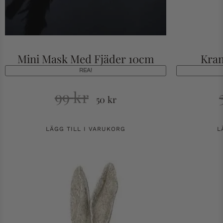
Mini Mask Med Fjäder 10cm
Kran
REA!
99
kr
50
kr
LÄGG TILL I VARUKORG
L