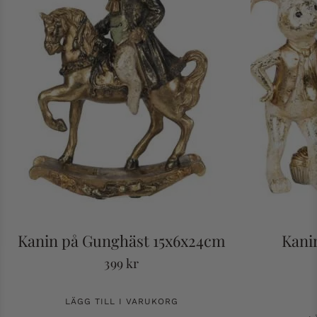
Kanin på Gunghäst 15x6x24cm
Kani
399
kr
LÄGG TILL I VARUKORG