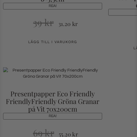
REA!
39
kr
31.20
kr
LÄGG TILL I VARUKORG
L
Presentpapper Eco Friendly
FriendlyFriendly Gröna Granar
på Vit 70x200cm
REA!
69
kr
55.20
kr