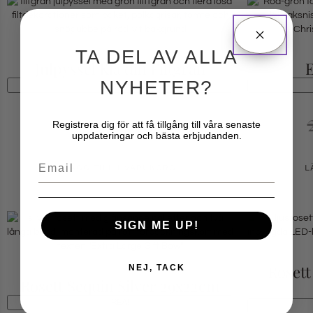
TA DEL AV ALLA
Julpyssel Klä din Filtgran
E
NYHETER?
REA!
299
kr
239.20
kr
Registrera dig för att få tillgång till våra senaste
uppdateringar och bästa erbjudanden.
Email
LÄGG TILL I VARUKORG
L
SIGN ME UP!
Rosett
NEJ, TACK
Rosett Sequin Silver 29x22cm
REA!