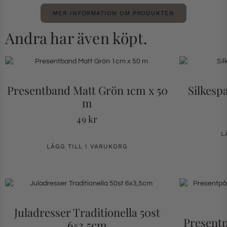
MER INFORMATION OM PRODUKTEN
Andra har även köpt.
Presentband Matt Grön 1cm x 50
Silkesp
m
49
kr
L
LÄGG TILL I VARUKORG
Juladresser Traditionella 50st
Presentp
6×3,5cm