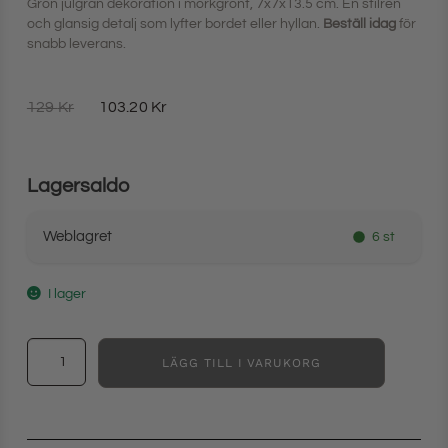
Grön julgran dekoration i mörkgrönt, 7x7x13.5 cm. En stilren
och glansig detalj som lyfter bordet eller hyllan.
Beställ idag
för
snabb leverans.
129
Kr
103.20
Kr
Lagersaldo
Weblagret
6 st
I lager
LÄGG TILL I VARUKORG