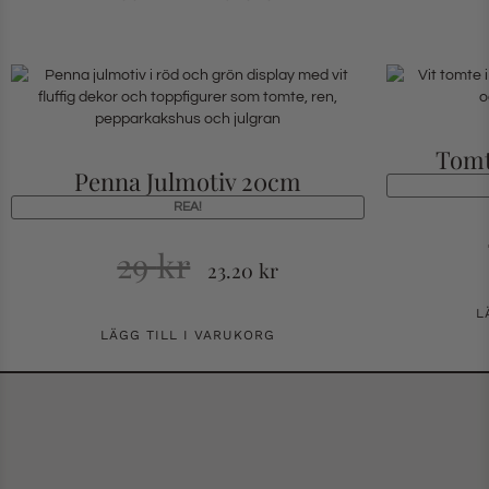
Tomt
Penna Julmotiv 20cm
REA!
29
kr
23.20
kr
L
LÄGG TILL I VARUKORG