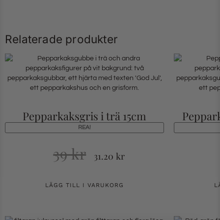
Relaterade produkter
Pepparkaksgris i trä 15cm
Peppar
REA!
39
kr
31.20
kr
LÄGG TILL I VARUKORG
L