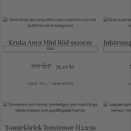
Kruka Anya Mini Röd 9x10cm
Julstrum
REA!
99
kr
79.20
kr
LÄGG TILL I VARUKORG
L
Tomtekärlek Tomtemor H22cm