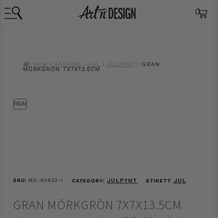
0
HEM
SÄSONG
JUL
JULPYNT
GRAN
MÖRKGRÖN 7X7X13.5CM
REA!
SKU:
MD-60632-1
JULPYNT
JUL
CATEGORY:
ETIKETT
GRAN MÖRKGRÖN 7X7X13.5CM