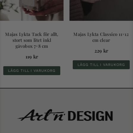
Majas Lykta Tack för allt,
Majas Lykta Classico 11×12
stort som litet inkl
cm clear
gåvobox 7×8 cm
229
kr
119
kr
LÄGG TILL I VARUKORG
LÄGG TILL I VARUKORG