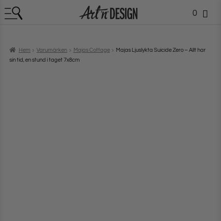
0
Hem
Varumärken
Majas Cottage
Majas Ljuslykta Suicide Zero – Allt har
sin tid, en stund i taget 7x8cm