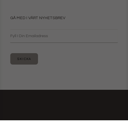
GÅ MED I VÅRT NYHETSBREV
SKICKA