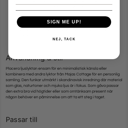
Budskapet inger hopp och stillhet – en fin detalj för den
som uppskattar meningsfull inredning.
Ger ett extra värde – inte bara ett vackert föremål utan
också ett stöd till viktig samhällsinsats.
SIGN ME UP!
Compact storlek gör den enkel att placera – kan stå på
fönsterbräda, sideboard eller använda som gå-bort-
present.
NEJ, TACK
Användning & stil
Placera ljuslyktan ensam för en minimalistisk känsla eller
kombinera med andra lyktor från Majas Cottage för en personlig
samling. Den funkar utmärkt i skandinavisk inredning där material
som glas, naturtoner och mjuka ljus är i fokus. Som gåva passar
den extra bra vid högtider eller som omtänksam present när
någon behöver en påminnelse om att ta ett steg i taget.
Passar till