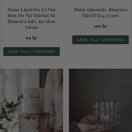
Majas Ljuslykta En Vän
Majas Ljusstake Blomstra
Som Du Får Hjärtat Att
Fjäril Vit14,5x3cm
Blomstra inkl. gåvobox
199
kr
7x8cm
99
kr
LÄGG TILL I VARUKORG
LÄGG TILL I VARUKORG