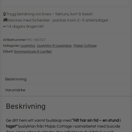
🔒
Trygg betalning via Svea – faktura, kort & Swish
🚚
Skickas med Schenker · packas inom 2–5 arbetsdagar
↩
14 dagars ångerrätt
Artikelnummer
MC-180727
Kategorier
Ljuslyktor
,
Ljuslyktor & Ljusstakar
,
Majas Cottage
Etikett
Sommarstuga & Lantligt
Beskrivning
Varumärke
Beskrivning
Ge ditt hem ett varmt budskap med
“Allt har sin tid – en stund i
taget”
ljuslyktan från Majas Cottage i samarbetet med Suicide