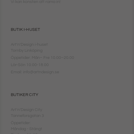
Vi kan konsten att rama in!
BUTIK I-HUSET
Art'n'Design i-huset
Tornby Linköping
Öppetider: Mån– Fre 10.00–20.00
Lör-Sön 10.00-18.00
Email: info@artndesign.se
BUTIKER CITY
Art'n'Design City
Tanneforsgatan 3
Öppetider:
Måndag - Stängt