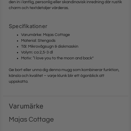
den in i lantlig, personlig eller skandinavisk inredning där rustik
charm och text­detaljer värderas.
Specifikationer
Varumärke: Majas Cottage
Material: Stengods
Tål: Mikrovågsugn & diskmaskin
Volym: ca 2,5-3 dl
Motiv: “I love you to the moon and back”
Ge bort eller unna dig denna mugg som kombinerar funktion,
känsla och kvalitet – varje klunk blir ett ögonblick att
uppskatta.
Varumärke
Majas Cottage