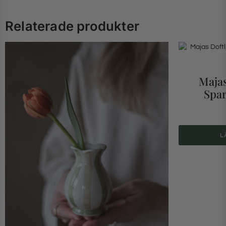
Relaterade produkter
Majas
Spa
L