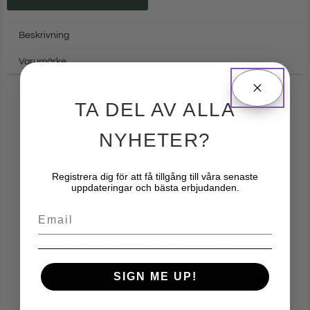
Beskrivning
Varumärke
Beskrivning
TA DEL AV ALLA
Upptäck en charmig mugg från Majas Cottage, med trycket “I
NYHETER?
love you to the moon and back” – en perfekt present full av
värme och känsla för kaffe- eller théstunden.
Registrera dig för att få tillgång till våra senaste
uppdateringar och bästa erbjudanden.
Egenskaper
Email
Material: stengods – tålig och trygg porslinstyp med
genuin känsla.
Tål mikrovågsugn och diskmaskin – praktiskt för
vardagsbruk.
SIGN ME UP!
Volym: cirka 2,5-3 dl (typisk storlek för Majas muggar) –
lagom för kaffe eller thé.
Motiv: Text “I love you to the moon and back” i