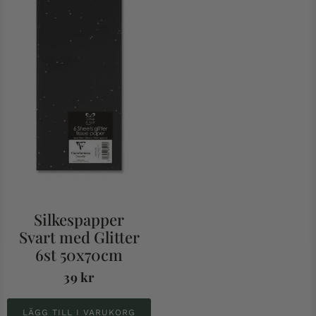
Silkespapper
Svart med Glitter
6st 50x70cm
39
kr
LÄGG TILL I VARUKORG