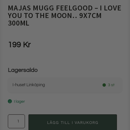
MAJAS MUGG FEELGOOD – I LOVE
YOU TO THE MOON.. 9X7CM
300ML
199
Kr
Lagersaldo
I-huset Linköping
3 st
I lager
LÄGG TILL I VARUKORG