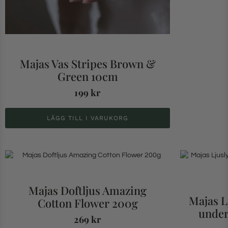
Majas Vas Stripes Brown &
Green 10cm
199
kr
LÄGG TILL I VARUKORG
Majas Doftljus Amazing
Majas L
Cotton Flower 200g
under
269
kr