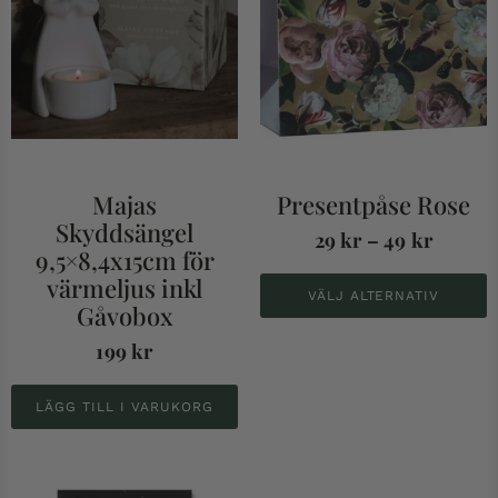
Majas
Presentpåse Rose
Skyddsängel
29
kr
–
49
kr
9,5×8,4x15cm för
värmeljus inkl
VÄLJ ALTERNATIV
Gåvobox
199
kr
LÄGG TILL I VARUKORG