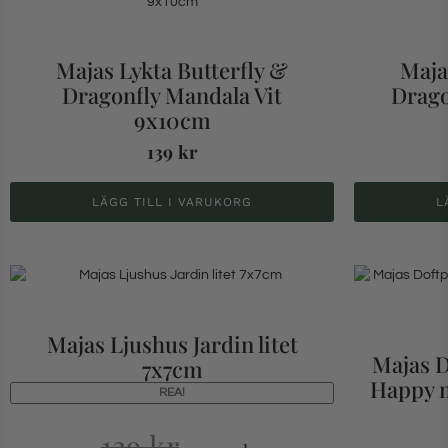
Majas Lykta Butterfly &
Maja
Dragonfly Mandala Vit
Drago
9x10cm
139
kr
LÄGG TILL I VARUKORG
L
Majas Ljushus Jardin litet
Majas D
7x7cm
Happy m
REA!
129
kr