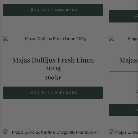
LÄGG TILL I VARUKORG
L
Majas Doftljus Fresh Linen
Majas
200g
269
kr
LÄGG TILL I VARUKORG
L