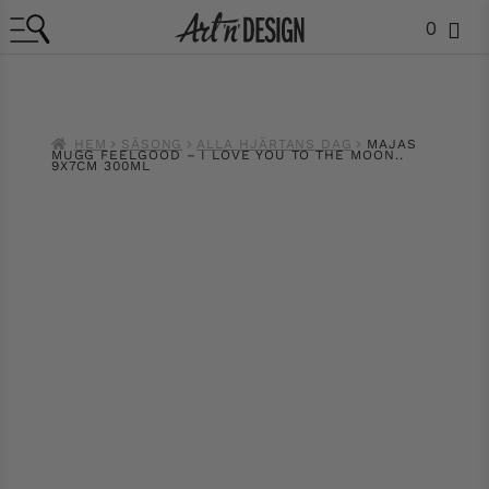
0
HEM
SÄSONG
ALLA HJÄRTANS DAG
MAJAS
MUGG FEELGOOD – I LOVE YOU TO THE MOON..
9X7CM 300ML