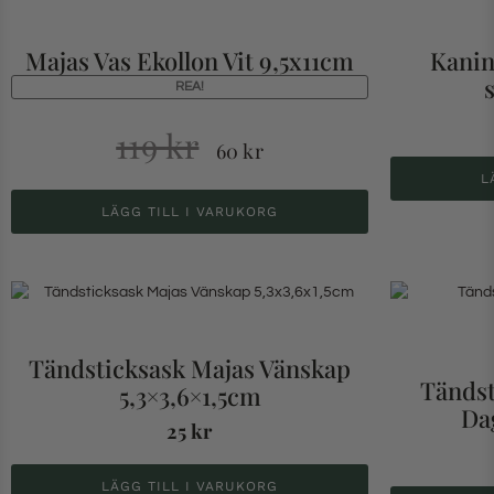
Majas Vas Ekollon Vit 9,5x11cm
Kanin
REA!
119
kr
60
kr
L
LÄGG TILL I VARUKORG
Tändsticksask Majas Vänskap
Tändst
5,3×3,6×1,5cm
Da
25
kr
LÄGG TILL I VARUKORG