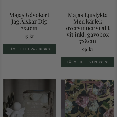
Majas Gåvokort
Majas Ljuslykta
Jag Älskar Dig
Med kärlek
7x9cm
övervinner vi allt
vit inkl. gåvobox
15
kr
7x8cm
99
kr
LÄGG TILL I VARUKORG
LÄGG TILL I VARUKORG