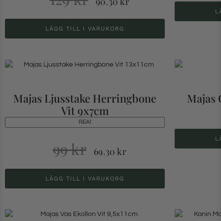
90.30
kr
L
LÄGG TILL I VARUKORG
Majas Ljusstake Herringbone
Majas 
Vit 9x7cm
REA!
L
99
kr
69.30
kr
LÄGG TILL I VARUKORG