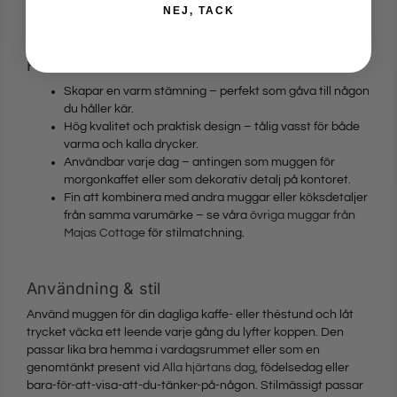
handgjord stil – en omtänksam känsla i varje kopp.
NEJ, TACK
Fördelar
Skapar en varm stämning – perfekt som gåva till någon
du håller kär.
Hög kvalitet och praktisk design – tålig vasst för både
varma och kalla drycker.
Användbar varje dag – antingen som muggen för
morgonkaffet eller som dekorativ detalj på kontoret.
Fin att kombinera med andra muggar eller köksdetaljer
från samma varumärke – se våra
övriga muggar från
Majas Cottage
för stilmatchning.
Användning & stil
Använd muggen för din dagliga kaffe- eller théstund och låt
trycket väcka ett leende varje gång du lyfter koppen. Den
passar lika bra hemma i vardagsrummet eller som en
genomtänkt present vid
Alla hjärtans dag
, födelsedag eller
bara-för-att-visa-att-du-tänker-på-någon. Stilmässigt passar