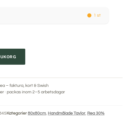
1 st
ARUKORG
ea – faktura, kort & Swish
r · packas inom 2–5 arbetsdagar
845
Kategorier
80x80cm
,
Handmålade Tavlor
,
Rea 30%