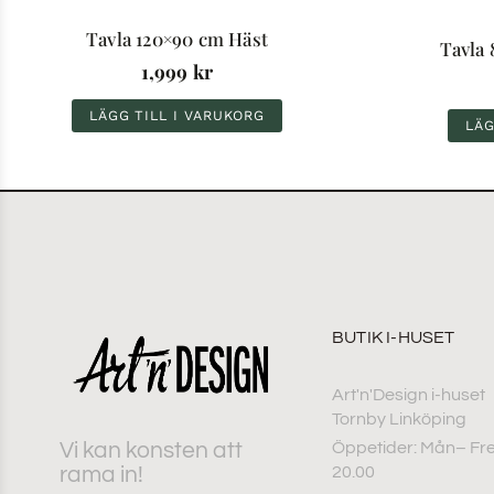
Tavla 120×90 cm Häst
Tavla
1,999
kr
LÄGG TILL I VARUKORG
LÄG
BUTIK I-HUSET
Art'n'Design i-huset
Tornby Linköping
Vi kan konsten att
Öppetider: Mån– Fre
rama in!
20.00