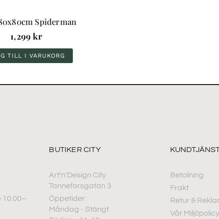
 80x80cm Spiderman
1,299
kr
G TILL I VARUKORG
BUTIKER CITY
KUNDTJÄNS
Art'n'Design City
Betalning
Tanneforsgatan 3
Frakt
 10.00–
Öppetider:
Retur & Rekla
Måndag - Stängt
Vår Miljöpolic