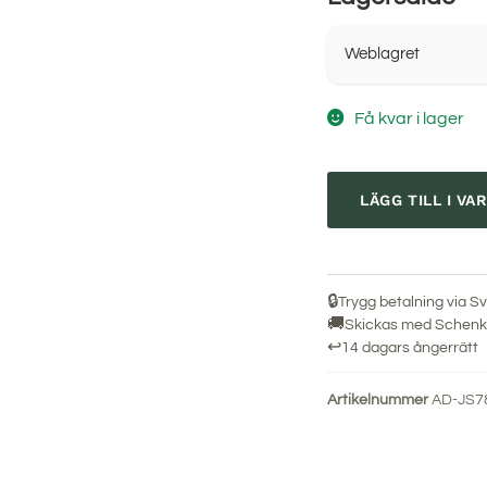
Weblagret
Få kvar i lager
LÄGG TILL I V
🔒
Trygg betalning via Sv
🚚
Skickas med Schenke
↩
14 dagars ångerrätt
Artikelnummer
AD-JS7