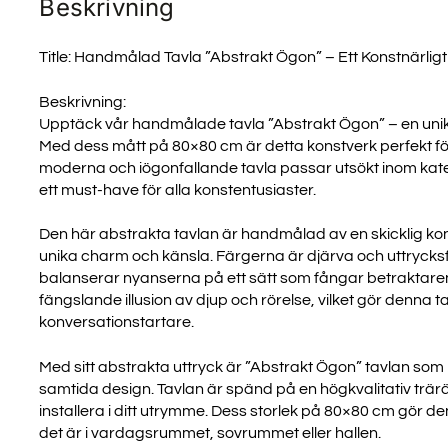
Beskrivning
Title: Handmålad Tavla ”Abstrakt Ögon” – Ett Konstnärlig
Beskrivning:
Upptäck vår handmålade tavla ”Abstrakt Ögon” – en unik oc
Med dess mått på 80×80 cm är detta konstverk perfekt för a
moderna och iögonfallande tavla passar utsökt inom kateg
ett must-have för alla konstentusiaster.
Den här abstrakta tavlan är handmålad av en skicklig konst
unika charm och känsla. Färgerna är djärva och uttrycks
balanserar nyanserna på ett sätt som fångar betraktare
fängslande illusion av djup och rörelse, vilket gör denna ta
konversationstartare.
Med sitt abstrakta uttryck är ”Abstrakt Ögon” tavlan som re
samtida design. Tavlan är spänd på en högkvalitativ träräm
installera i ditt utrymme. Dess storlek på 80×80 cm gör de
det är i vardagsrummet, sovrummet eller hallen.