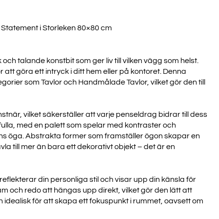
t Statement i Storleken 80×80 cm
h talande konstbit som ger liv till vilken vägg som helst.
tt göra ett intryck i ditt hem eller på kontoret. Denna
orier som Tavlor och Handmålade Tavlor, vilket gör den till
när, vilket säkerställer att varje penseldrag bidrar till dess
fulla, med en palett som spelar med kontraster och
ns öga. Abstrakta former som framställer ögon skapar en
vla till mer än bara ett dekorativt objekt – det är en
flekterar din personliga stil och visar upp din känsla för
 och redo att hängas upp direkt, vilket gör den lätt att
n idealisk för att skapa ett fokuspunkt i rummet, oavsett om