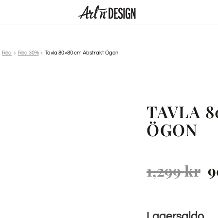
Rea
Rea 30%
Tavla 80×80 cm Abstrakt Ögon
TAVLA 8
ÖGON
1,299
kr
9
Lagersaldo