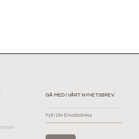
T
GÅ MED I VÅRT NYHETSBREV
mation
y