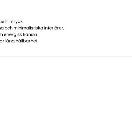
llt intryck.
 och minimalistiska interiörer.
ch energisk känsla.
ar lång hållbarhet.