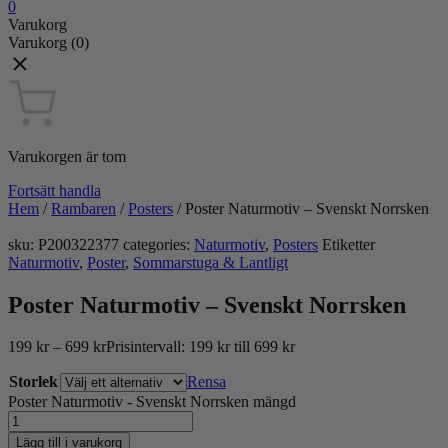
0
Varukorg
Varukorg
(0)
Varukorgen är tom
Fortsätt handla
Hem
/
Rambaren
/
Posters
/
Poster Naturmotiv – Svenskt Norrsken
sku:
P200322377
categories:
Naturmotiv
,
Posters
Etiketter
Naturmotiv
,
Poster
,
Sommarstuga & Lantligt
Poster Naturmotiv – Svenskt Norrsken
199
kr
–
699
kr
Prisintervall: 199 kr till 699 kr
Storlek
Rensa
Poster Naturmotiv - Svenskt Norrsken mängd
Lägg till i varukorg