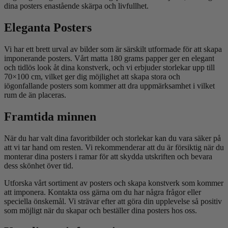
dina posters enastående skärpa och livfullhet.
Eleganta Posters
Vi har ett brett urval av bilder som är särskilt utformade för att skapa
imponerande posters. Vårt matta 180 grams papper ger en elegant
och tidlös look åt dina konstverk, och vi erbjuder storlekar upp till
70×100 cm, vilket ger dig möjlighet att skapa stora och
iögonfallande posters som kommer att dra uppmärksamhet i vilket
rum de än placeras.
Framtida minnen
När du har valt dina favoritbilder och storlekar kan du vara säker på
att vi tar hand om resten. Vi rekommenderar att du är försiktig när du
monterar dina posters i ramar för att skydda utskriften och bevara
dess skönhet över tid.
Utforska vårt sortiment av posters och skapa konstverk som kommer
att imponera. Kontakta oss gärna om du har några frågor eller
speciella önskemål. Vi strävar efter att göra din upplevelse så positiv
som möjligt när du skapar och beställer dina posters hos oss.