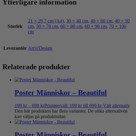
Ytterligare information
21 × 29,7 cm (A4)
,
30 × 40 cm
,
40 × 60 cm
,
40 × 50
Storlek
cm
,
50 × 70 cm
,
60 × 80 cm
,
60 × 90 cm
,
70 × 100
cm
Leverantör
Art'n'Design
Relaterade produkter
Poster Människor – Beautiful
199
kr
–
699
kr
Prisintervall: 199 kr till 699 kr
Välj alternativ
Den här produkten har flera varianter. De olika alternativen
kan väljas på produktsidan
Poster Människor – Beautiful