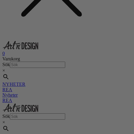
0
Varukorg
Sök
×
NYHETER
REA
Nyheter
REA
Sök
×