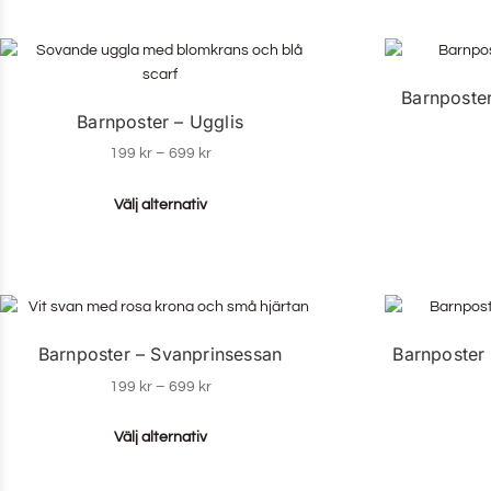
Barnposte
Barnposter – Ugglis
199
kr
–
699
kr
Välj alternativ
Barnposter – Svanprinsessan
Barnposter
199
kr
–
699
kr
Välj alternativ