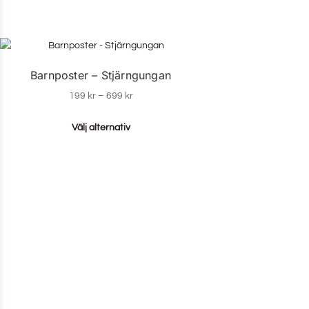
Barnposter – Stjärngungan
199
kr
–
699
kr
Välj alternativ