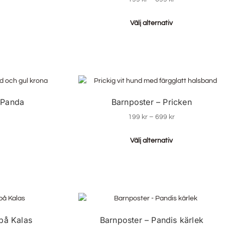
Välj alternativ
 Panda
Barnposter – Pricken
199
kr
–
699
kr
Välj alternativ
på Kalas
Barnposter – Pandis kärlek