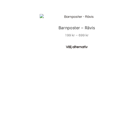
Barnposter – Rävis
199
kr
–
699
kr
Välj alternativ