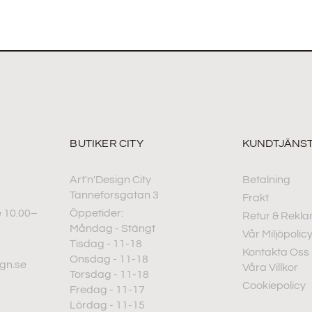
BUTIKER CITY
KUNDTJÄNS
Art'n'Design City
Betalning
Tanneforsgatan 3
Frakt
 10.00–
Öppetider:
Retur & Rekla
Måndag - Stängt
Vår Miljöpolic
Tisdag - 11-18
Kontakta Oss
Onsdag - 11-18
ign.se
Våra Villkor
Torsdag - 11-18
Cookiepolicy
Fredag - 11-17
Lördag - 11-15