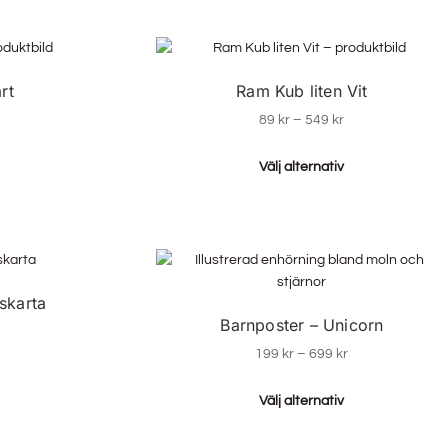
rt
Ram Kub liten Vit
89
kr
–
549
kr
Välj alternativ
skarta
Barnposter – Unicorn
199
kr
–
699
kr
Välj alternativ