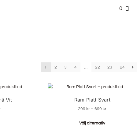
0
1
2
3
4
…
22
23
24
rä Vit
Ram Platt Svart
r
299
kr
–
699
kr
Välj alternativ