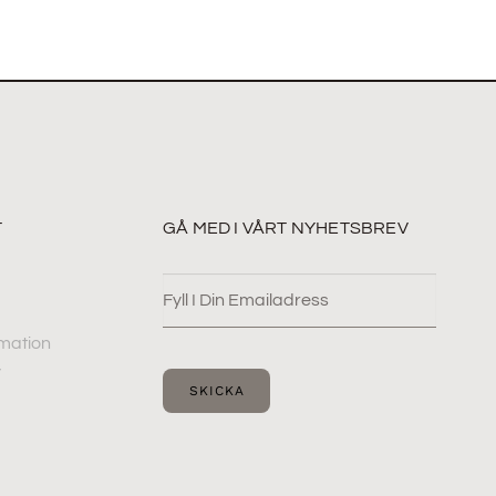
T
GÅ MED I VÅRT NYHETSBREV
mation
y
SKICKA