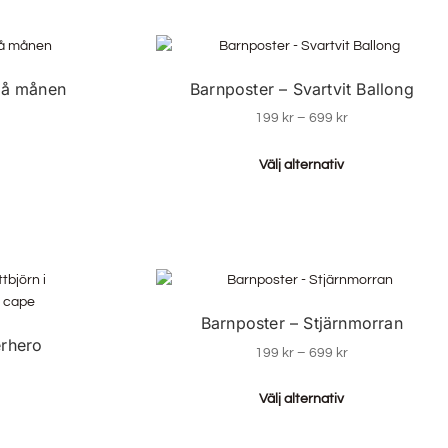
 på månen
Barnposter – Svartvit Ballong
199
kr
–
699
kr
Välj alternativ
Barnposter – Stjärnmorran
erhero
199
kr
–
699
kr
Välj alternativ