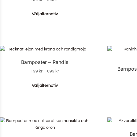
Välj alternativ
Barnposter – Randis
Barnpos
199
kr
–
699
kr
Välj alternativ
Ba