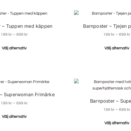
r – Tuppen med käppen
Barnposter – Tjejen
199
kr
–
699
kr
199
kr
–
699
kr
Välj alternativ
Välj alternativ
 – Superwoman Frimärke
Barnposter – Sup
199
kr
–
699
kr
199
kr
–
699
kr
Välj alternativ
Välj alternativ