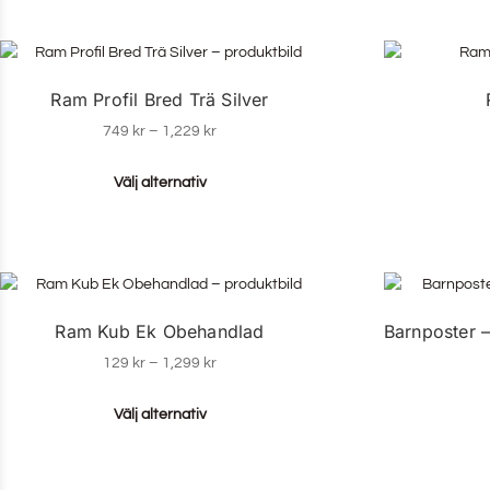
Ram Profil Bred Trä Silver
749
kr
–
1,229
kr
Välj alternativ
Ram Kub Ek Obehandlad
Barnposter
129
kr
–
1,299
kr
Välj alternativ