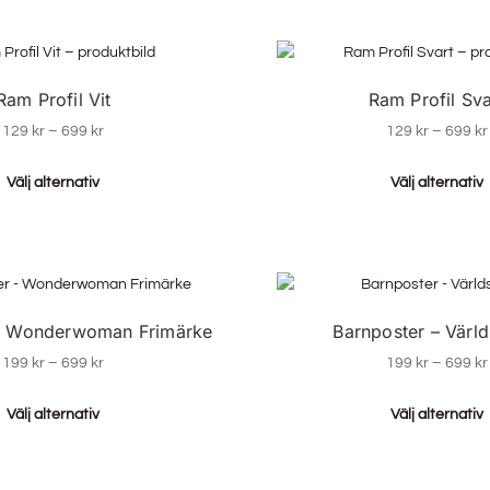
Ram Profil Vit
Ram Profil Sva
129
kr
–
699
kr
129
kr
–
699
kr
Välj alternativ
Välj alternativ
 – Wonderwoman Frimärke
Barnposter – Värld
199
kr
–
699
kr
199
kr
–
699
kr
Välj alternativ
Välj alternativ