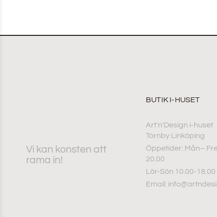
BUTIK I-HUSET
Art'n'Design i-huset
Tornby Linköping
Vi kan konsten att
Öppetider: Mån– Fre
rama in!
20.00
Lör-Sön 10.00-18.00
Email: info@artndes