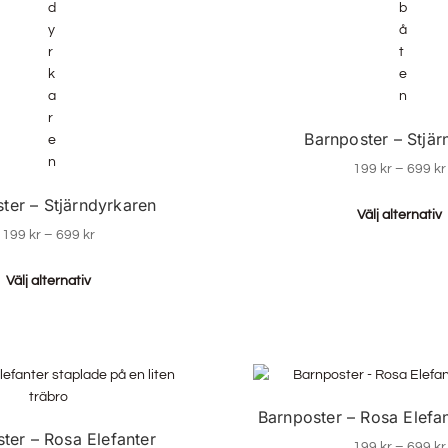
Barnposter – Stjär
199
kr
–
699
kr
ter – Stjärndyrkaren
Välj alternativ
199
kr
–
699
kr
Välj alternativ
Barnposter – Rosa Elefa
ter – Rosa Elefanter
199
kr
–
699
kr