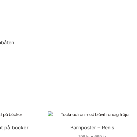
nbåten
nt på böcker
Barnposter – Renis
199
kr
–
699
kr