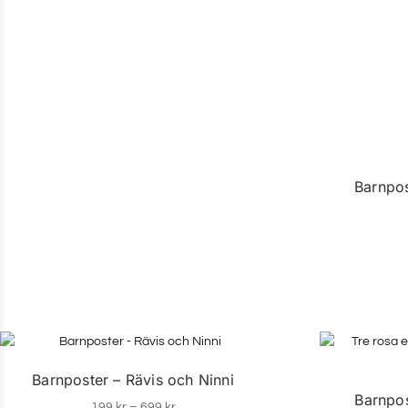
Barnpos
Barnposter – Rävis och Ninni
Barnpos
199
kr
–
699
kr