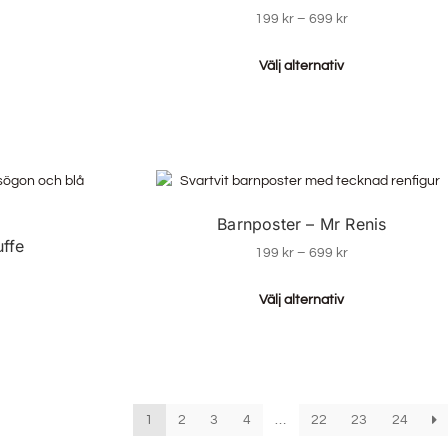
199
kr
–
699
kr
Välj alternativ
Barnposter – Mr Renis
uffe
199
kr
–
699
kr
Välj alternativ
1
2
3
4
…
22
23
24