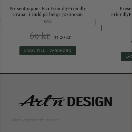
Presentpapper Eco FriendlyFriendly
Prese
Granar i Guld på beige 70x200cm
FriendlyF
REA!
69
kr
55.20
kr
LÄGG TILL I VARUKORG
LÄ
Vi kan konsten att rama in!