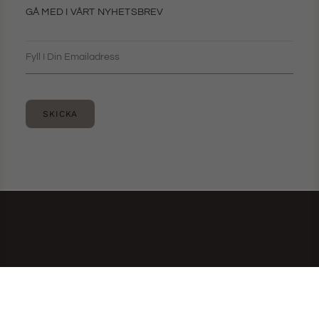
GÅ MED I VÅRT NYHETSBREV
SKICKA