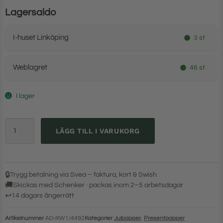
Lagersaldo
I-huset Linköping
3 st
Weblagret
46 st
I lager
LÄGG TILL I VARUKORG
🔒
Trygg betalning via Svea – faktura, kort & Swish
🚚
Skickas med Schenker · packas inom 2–5 arbetsdagar
↩
14 dagars ångerrätt
Artikelnummer
AD-RW1/4492
Kategorier
Julpapper
,
Presentpapper