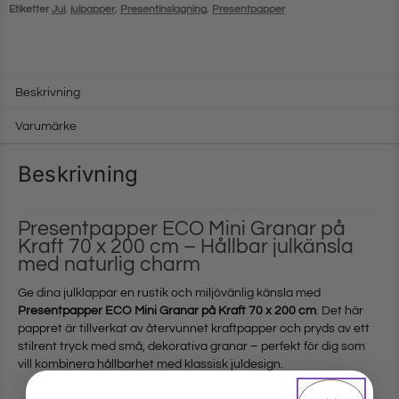
Etiketter
Jul
,
julpapper
,
Presentinslagning
,
Presentpapper
Beskrivning
Varumärke
Beskrivning
Presentpapper ECO Mini Granar på
Kraft 70 x 200 cm – Hållbar julkänsla
med naturlig charm
Ge dina julklappar en rustik och miljövänlig känsla med
Presentpapper ECO Mini Granar på Kraft 70 x 200 cm
. Det här
pappret är tillverkat av återvunnet kraftpapper och pryds av ett
stilrent tryck med små, dekorativa granar – perfekt för dig som
vill kombinera hållbarhet med klassisk juldesign.