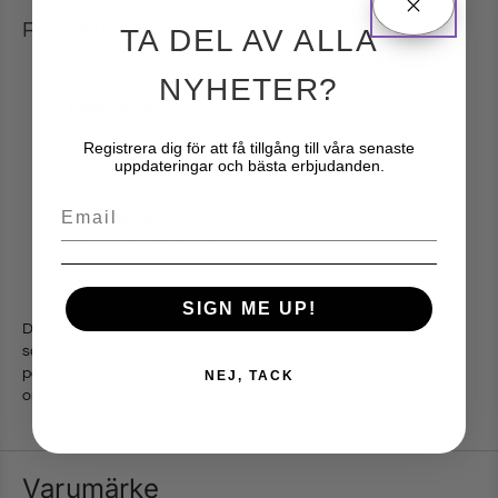
Produktinformation:
TA DEL AV ALLA
Storlek:
70 x 200 cm – generöst mått för flera paket
NYHETER?
Material:
Återvunnet kraftpapper – slitstarkt, miljövänligt
och återvinningsbart
Registrera dig för att få tillgång till våra senaste
uppdateringar och bästa erbjudanden.
Design:
Små granmotiv i stilren, skandinavisk stil
Email
Användning:
Idealisk för julklappar, adventspresenter och
miljövänlig presentinslagning
Miljöprofil:
ECO-märkt – plastfritt och nedbrytbart
SIGN ME UP!
Det naturnära utseendet gör detta presentpapper lika vackert
som det är funktionellt. Kombinera det med hampasnöre,
pappersetiketter eller torkade apelsinskivor för en extra
NEJ, TACK
omtänksam och genomtänkt inslagning.
Varumärke