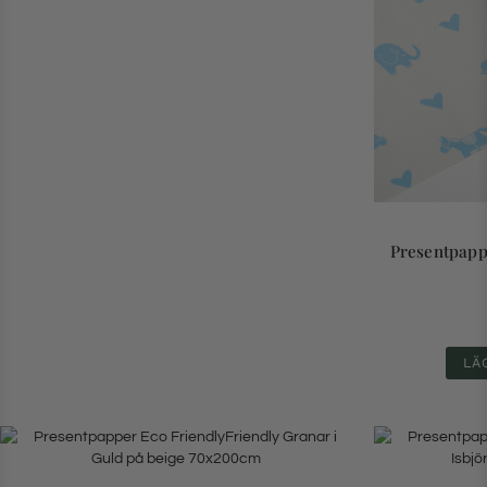
Presentpapp
LÄ