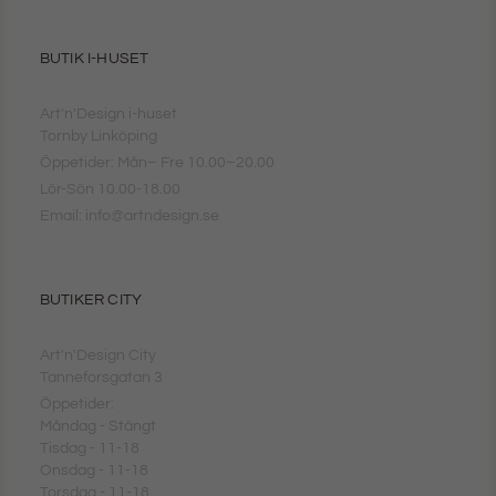
BUTIK I-HUSET
Art'n'Design i-huset
Tornby Linköping
Öppetider: Mån– Fre 10.00–20.00
Lör-Sön 10.00-18.00
Email: info@artndesign.se
BUTIKER CITY
Art'n'Design City
Tanneforsgatan 3
Öppetider:
Måndag - Stängt
Tisdag - 11-18
Onsdag - 11-18
Torsdag - 11-18