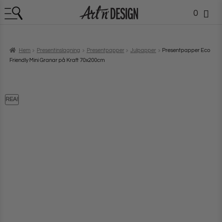
0
Hem
Presentinslagning
Presentpapper
Julpapper
Presentpapper Eco
Friendly Mini Granar på Kraft 70x200cm
REA!