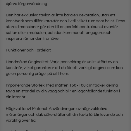
djärva färganvändning.
Den här exklusiva tavlan är inte bara en dekoration, utan ett
konstverk som tillför karaktär och liv till vilket rum som helst. Dess
stora dimensioner gör den till en perfekt centralpunkt ovanför
soffan eller i matsalen, och den kommer att engagera och
inspirera i årtionden framöver.
Funktioner och Fördelar:
Handmålad Originalitet: Varje penseldrag är unikt utfört av en
konstnär, vilket garanterar att du får ett verkligt original som kan
ge en personlig prägel på ditt hem.
Imponerande Storlek: Med måtten 150×100 cm täcker denna
tavla en stor del av din vägg och blir en iögonfallande funktion i
din interiör.
Högkvalitativt Material: Användningen av högkvalitativa
målarfärger och duk säkerställer att din tavla förblir levande och
varaktig över tid.