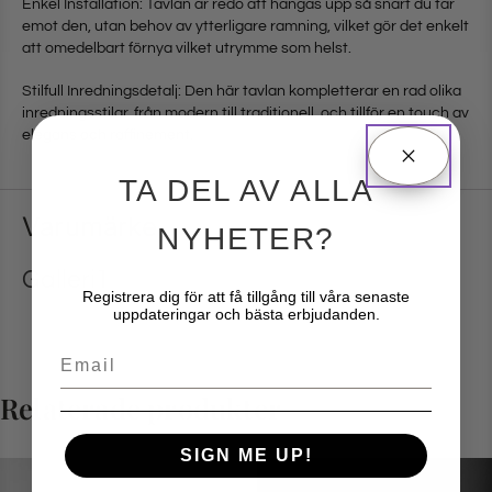
Enkel Installation: Tavlan är redo att hängas upp så snart du tar
emot den, utan behov av ytterligare ramning, vilket gör det enkelt
att omedelbart förnya vilket utrymme som helst.
Stilfull Inredningsdetalj: Den här tavlan kompletterar en rad olika
inredningsstilar, från modern till traditionell, och tillför en touch av
elegans och raffinement.
TA DEL AV ALLA
Varumärke
NYHETER?
Galleri1
Registrera dig för att få tillgång till våra senaste
uppdateringar och bästa erbjudanden.
Email
Relaterade produkter
SIGN ME UP!