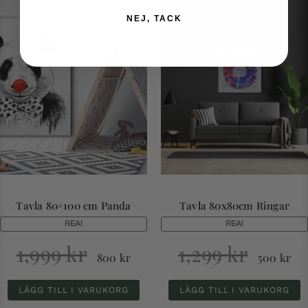
NEJ, TACK
Tavla 80×100 cm Panda
Tavla 80x80cm Ringar
REA!
REA!
1,999
kr
1,299
kr
800
kr
500
kr
LÄGG TILL I VARUKORG
LÄGG TILL I VARUKORG