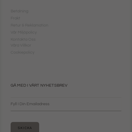
Betalning
Frakt
Retur & Reklamation
Vår Miljöpolicy
Kontakta Oss
Våra Villkor
Cookiepolicy
GÅ MED I VÅRT NYHETSBREV
SKICKA