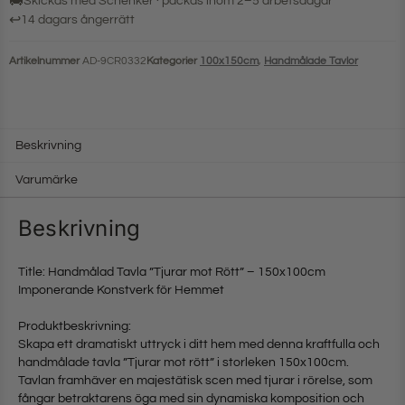
🚚
Skickas med Schenker · packas inom 2–5 arbetsdagar
↩
14 dagars ångerrätt
Artikelnummer
AD-9CR0332
Kategorier
100x150cm
,
Handmålade Tavlor
Beskrivning
Varumärke
Beskrivning
Title: Handmålad Tavla ”Tjurar mot Rött” – 150x100cm
Imponerande Konstverk för Hemmet
Produktbeskrivning:
Skapa ett dramatiskt uttryck i ditt hem med denna kraftfulla och
handmålade tavla ”Tjurar mot rött” i storleken 150x100cm.
Tavlan framhäver en majestätisk scen med tjurar i rörelse, som
fångar betraktarens öga med sin dynamiska komposition och