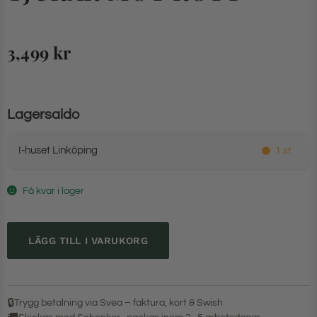
3,499
kr
Lagersaldo
I-huset Linköping
1 st
Få kvar i lager
LÄGG TILL I VARUKORG
🔒
Trygg betalning via Svea – faktura, kort & Swish