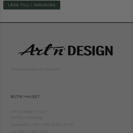
LÄGG TILL I VARUKORG
Vi kan konsten att rama in!
BUTIK I-HUSET
Art'n'Design i-huset
Tornby Linköping
Öppetider: Mån– Fre 10.00–20.00
Lör-Sön 10.00-18.00