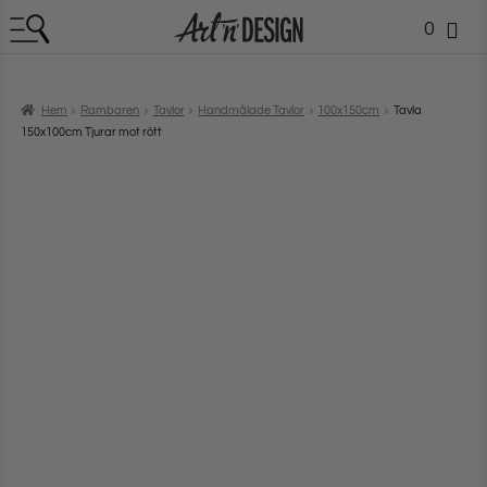
0
Hem
Rambaren
Tavlor
Handmålade Tavlor
100x150cm
Tavla
150x100cm Tjurar mot rött