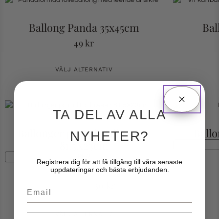
Ballong Panda 35x45cm
Bal
49
kr
VÄLJ ALTERNATIV
TA DEL AV ALLA
Ballonger på rad Halloween
Ball
NYHETER?
81.5X23cm
REA!
Registrera dig för att få tillgång till våra senaste
uppdateringar och bästa erbjudanden.
69
kr
30
kr
Email
VÄLJ ALTERNATIV