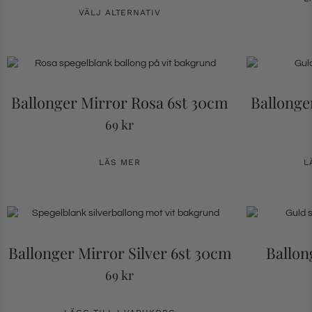
VÄLJ ALTERNATIV
Ballonger Mirror Rosa 6st 30cm
Ballonge
69
kr
LÄS MER
L
Ballonger Mirror Silver 6st 30cm
Ballon
69
kr