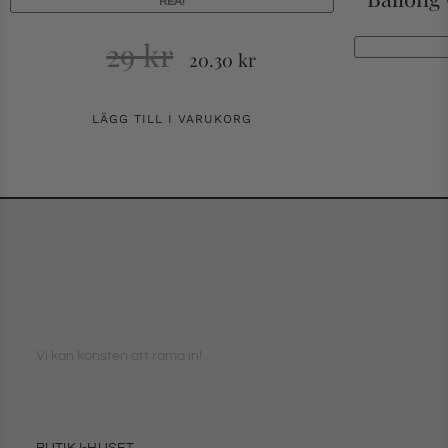
REA!
29
kr
20.30
kr
LÄGG TILL I VARUKORG
Vi kan konsten att rama in!