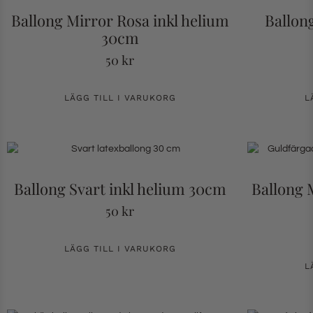
Ballong Mirror Rosa inkl helium
Ballong
30cm
50
kr
LÄGG TILL I VARUKORG
L
Ballong Svart inkl helium 30cm
Ballong 
50
kr
LÄGG TILL I VARUKORG
L