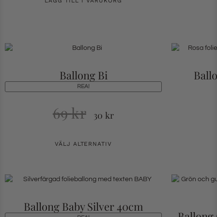
LÄGG TILL I VARUKORG
Ballong Bi
Ball
REA!
69
kr
30
kr
VÄLJ ALTERNATIV
Ballong Baby Silver 40cm
Ballong