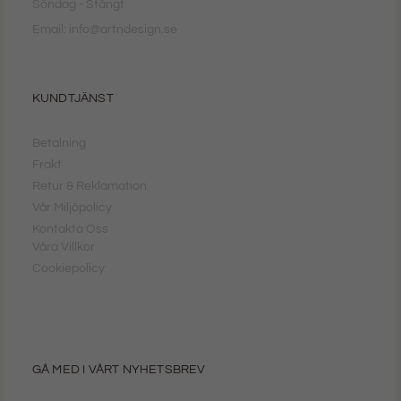
Söndag - Stängt
Email: info@artndesign.se
KUNDTJÄNST
Betalning
Frakt
Retur & Reklamation
Vår Miljöpolicy
Kontakta Oss
Våra Villkor
Cookiepolicy
GÅ MED I VÅRT NYHETSBREV