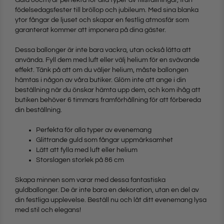
Guld 86cm) är perfekta för alla typer av tillställningar, från
födelsedagsfester till bröllop och jubileum. Med sina blanka
ytor fångar de ljuset och skapar en festlig atmosfär som
garanterat kommer att imponera på dina gäster.
Dessa ballonger är inte bara vackra, utan också lätta att
använda. Fyll dem med luft eller välj helium för en svävande
effekt. Tänk på att om du väljer helium, måste ballongen
hämtas i någon av våra butiker. Glöm inte att ange i din
beställning när du önskar hämta upp dem, och kom ihåg att
butiken behöver 6 timmars framförhållning för att förbereda
din beställning.
Perfekta för alla typer av evenemang
Glittrande guld som fångar uppmärksamhet
Lätt att fylla med luft eller helium
Storslagen storlek på 86 cm
Skapa minnen som varar med dessa fantastiska
guldballonger. De är inte bara en dekoration, utan en del av
din festliga upplevelse. Beställ nu och låt ditt evenemang lysa
med stil och elegans!