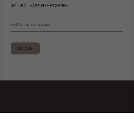
GÅ MED I VÅRT NYHETSBREV
SKICKA