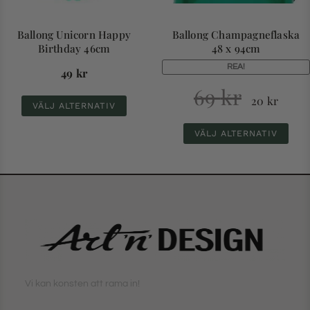
Ballong Unicorn Happy
Ballong Champagneflaska
Birthday 46cm
48 x 94cm
REA!
49
kr
69
kr
20
kr
VÄLJ ALTERNATIV
VÄLJ ALTERNATIV
Vi kan konsten att rama in!