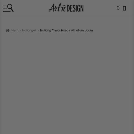
0
Hem
Ballonger
Ballong Mirror Rosa inkl helium 30cm