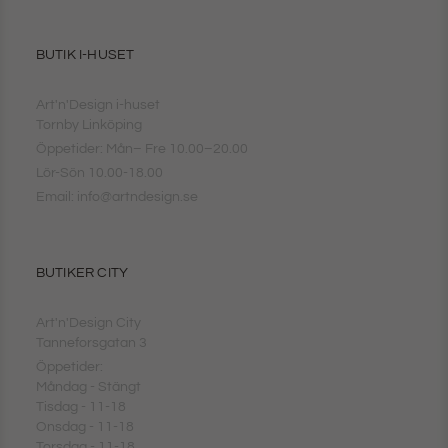
BUTIK I-HUSET
Art'n'Design i-huset
Tornby Linköping
Öppetider: Mån– Fre 10.00–20.00
Lör-Sön 10.00-18.00
Email: info@artndesign.se
BUTIKER CITY
Art'n'Design City
Tanneforsgatan 3
Öppetider:
Måndag - Stängt
Tisdag - 11-18
Onsdag - 11-18
Torsdag - 11-18