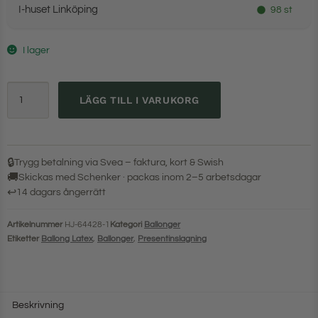
I-huset Linköping
98 st
I lager
LÄGG TILL I VARUKORG
🔒
Trygg betalning via Svea – faktura, kort & Swish
🚚
Skickas med Schenker · packas inom 2–5 arbetsdagar
↩
14 dagars ångerrätt
Artikelnummer
HJ-64428-1
Kategori
Ballonger
Etiketter
Ballong Latex
,
Ballonger
,
Presentinslagning
Beskrivning