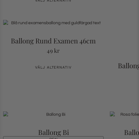
VÄLJ ALTERNATIV
Ballong Rund Examen 46cm
49
kr
Ballon
VÄLJ ALTERNATIV
Ballong Bi
Ball