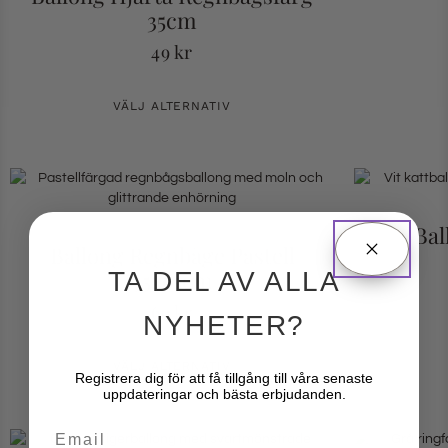
35cm
49
kr
VÄLJ ALTERNATIV
Bal
Ballong Regnbåge Pastell
35x65cm
TA DEL AV ALLA
69
kr
NYHETER?
VÄLJ ALTERNATIV
Registrera dig för att få tillgång till våra senaste
uppdateringar och bästa erbjudanden.
Email