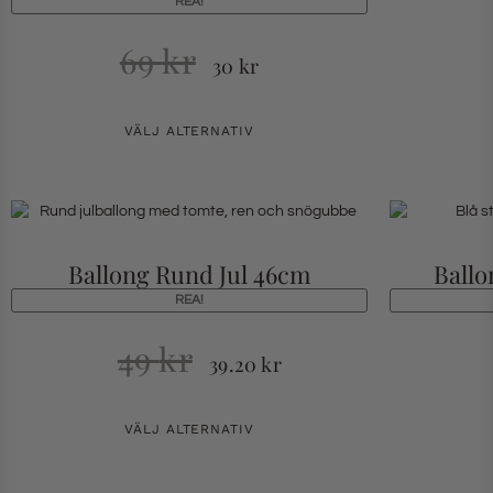
REA!
69
kr
30
kr
VÄLJ ALTERNATIV
Ballong Rund Jul 46cm
Ballo
REA!
49
kr
39.20
kr
VÄLJ ALTERNATIV