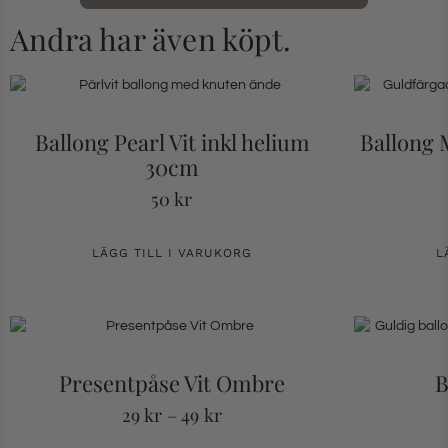
Andra har även köpt.
Ballong Pearl Vit inkl helium
Ballong 
30cm
50
kr
LÄGG TILL I VARUKORG
L
Presentpåse Vit Ombre
B
29
kr
–
49
kr