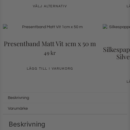
VÄLJ ALTERNATIV
L
Presentband Matt Vit 1cm x 50 m
Silkespap
49
kr
Silv
LÄGG TILL I VARUKORG
L
Beskrivning
Varumärke
Beskrivning