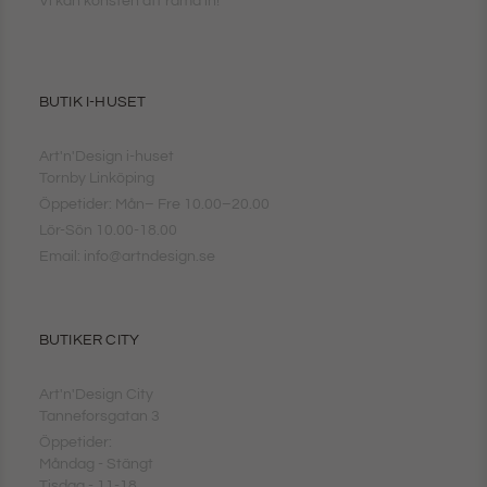
Vi kan konsten att rama in!
BUTIK I-HUSET
Art'n'Design i-huset
Tornby Linköping
Öppetider: Mån– Fre 10.00–20.00
Lör-Sön 10.00-18.00
Email: info@artndesign.se
BUTIKER CITY
Art'n'Design City
Tanneforsgatan 3
Öppetider:
Måndag - Stängt
Tisdag - 11-18