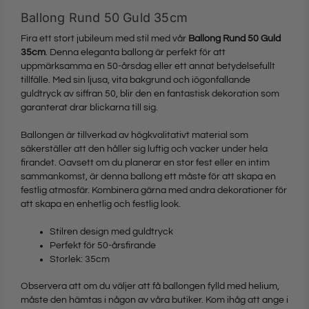
Ballong Rund 50 Guld 35cm
Fira ett stort jubileum med stil med vår
Ballong Rund 50 Guld
35cm
. Denna eleganta ballong är perfekt för att
uppmärksamma en 50-årsdag eller ett annat betydelsefullt
tillfälle. Med sin ljusa, vita bakgrund och iögonfallande
guldtryck av siffran 50, blir den en fantastisk dekoration som
garanterat drar blickarna till sig.
Ballongen är tillverkad av högkvalitativt material som
säkerställer att den håller sig luftig och vacker under hela
firandet. Oavsett om du planerar en stor fest eller en intim
sammankomst, är denna ballong ett måste för att skapa en
festlig atmosfär. Kombinera gärna med andra dekorationer för
att skapa en enhetlig och festlig look.
Stilren design med guldtryck
Perfekt för 50-årsfirande
Storlek: 35cm
Observera att om du väljer att få ballongen fylld med helium,
måste den hämtas i någon av våra butiker. Kom ihåg att ange i