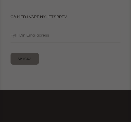
GÅ MED I VÅRT NYHETSBREV
SKICKA