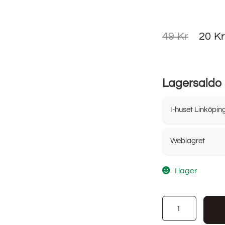
49
Kr
20
K
Lagersaldo
I-huset Linköpin
Weblagret
I lager