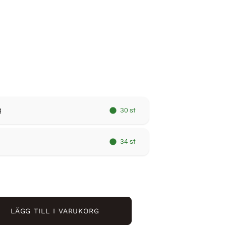
r
g
30 st
34 st
LÄGG TILL I VARUKORG