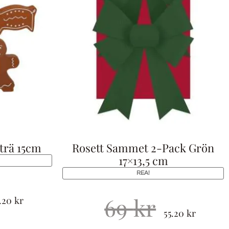
trä 15cm
Rosett Sammet 2-Pack Grön
17×13,5 cm
REA!
69
kr
1.20
kr
55.20
kr