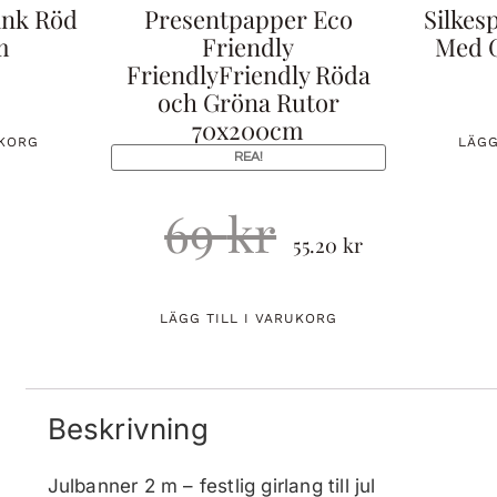
ank Röd
Presentpapper Eco
Silkes
m
Friendly
Med G
FriendlyFriendly Röda
och Gröna Rutor
70x200cm
UKORG
LÄGG
REA!
69
kr
55.20
kr
LÄGG TILL I VARUKORG
Beskrivning
Julbanner 2 m – festlig girlang till jul