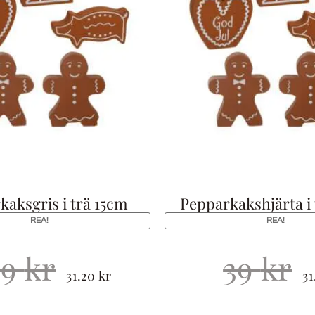
kaksgris i trä 15cm
Pepparkakshjärta i 
REA!
REA!
39
kr
39
kr
31.20
kr
3