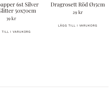
papper 6st Silver
Dragrosett Röd Ø15cm
litter 50x70cm
29
kr
39
kr
LÄGG TILL I VARUKORG
 TILL I VARUKORG