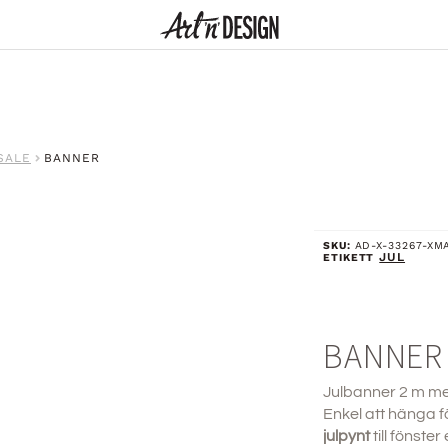
SALE
BANNER
SKU:
AD-X-33267-XM
JUL
ETIKETT
BANNER
Julbanner 2 m med
Enkel att hänga 
julpynt
till fönster