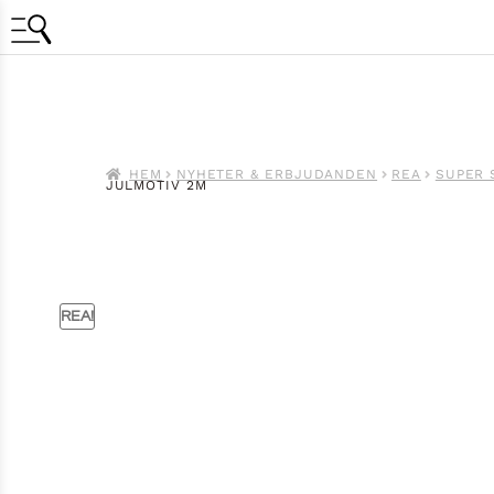
HEM
NYHETER & ERBJUDANDEN
REA
SUPER 
JULMOTIV 2M
REA!