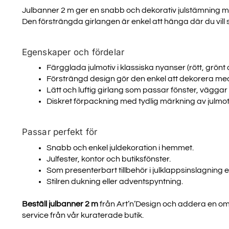
Julbanner 2 m ger en snabb och dekorativ julstämning m
Den försträngda girlangen är enkel att hänga där du vill s
Egenskaper och fördelar
Färgglada julmotiv i klassiska nyanser (rött, grönt 
Försträngd design gör den enkel att dekorera med
Lätt och luftig girlang som passar fönster, vägga
Diskret förpackning med tydlig märkning av julmot
Passar perfekt för
Snabb och enkel juldekoration i hemmet.
Julfester, kontor och butiksfönster.
Som presenterbart tillbehör i julklappsinslagning e
Stilren dukning eller adventspyntning.
Beställ julbanner 2 m
från Art’n’Design och addera en omed
service från vår kuraterade butik.