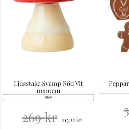
Ljusstake Svamp Röd Vit
Peppar
10x10cm
REA!
269
kr
215.20
kr