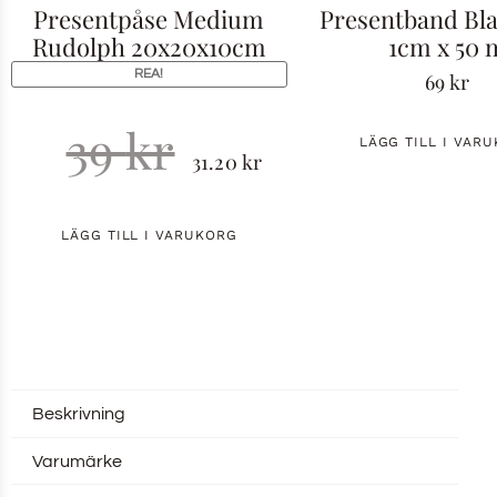
Presentpåse Medium
Presentband Bl
Rudolph 20x20x10cm
1cm x 50 
REA!
69
kr
39
kr
LÄGG TILL I VAR
31.20
kr
LÄGG TILL I VARUKORG
Beskrivning
Varumärke