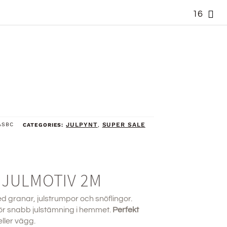
16
ASBC
JULPYNT
SUPER SALE
CATEGORIES:
,
 JULMOTIV 2M
 granar, julstrumpor och snöflingor.
för snabb julstämning i hemmet.
Perfekt
 eller vägg.