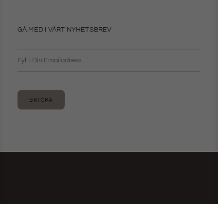
GÅ MED I VÅRT NYHETSBREV
SKICKA