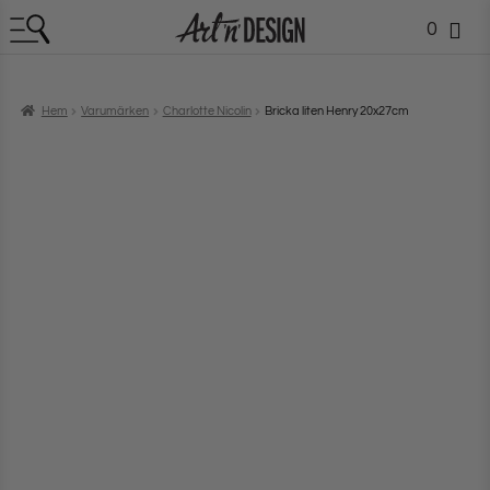
0
Hem
Varumärken
Charlotte Nicolin
Bricka liten Henry 20x27cm