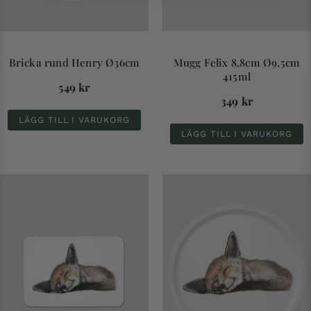
Bricka rund Henry Ø36cm
Mugg Felix 8,8cm Ø9,5cm
415ml
549
kr
349
kr
LÄGG TILL I VARUKORG
LÄGG TILL I VARUKORG