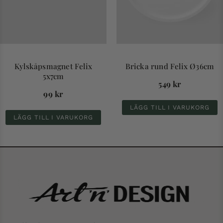
Kylskåpsmagnet Felix
Bricka rund Felix Ø36cm
5x7cm
549
kr
99
kr
LÄGG TILL I VARUKORG
LÄGG TILL I VARUKORG