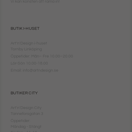
Vi kan konsten att rama in!
BUTIK I-HUSET
Art'n'Design i-huset
Tornby Linköping
Öppetider: Mån– Fre 10.00–20.00
Lör-Sön 10.00-18.00
Email: info@artndesign.se
BUTIKER CITY
Art'n'Design City
Tanneforsgatan 3
Öppetider:
Måndag - Stängt