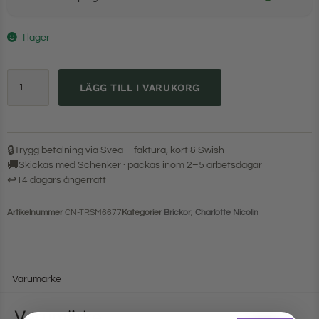
I lager
LÄGG TILL I VARUKORG
🔒
Trygg betalning via Svea – faktura, kort & Swish
🚚
Skickas med Schenker · packas inom 2–5 arbetsdagar
↩
14 dagars ångerrätt
Artikelnummer
CN-TRSM6677
Kategorier
Brickor
,
Charlotte Nicolin
Varumärke
Varumärke