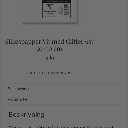
Silkespapper Vit med Glitter 6st
50×70 cm
39
kr
LÄGG TILL I VARUKORG
Beskrivning
Varumärke
Beskrivning
Dörrskylt katt i plåt med tydlig text «Varning för katten» och