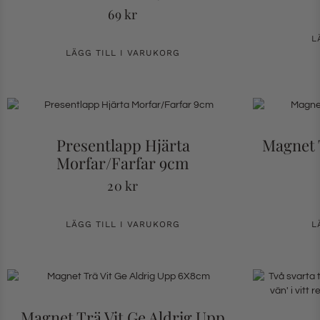
69
kr
L
LÄGG TILL I VARUKORG
Presentlapp Hjärta
Magnet T
Morfar/Farfar 9cm
20
kr
LÄGG TILL I VARUKORG
L
Magnet Trä Vit Ge Aldrig Upp