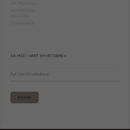
Vår Miljöpolicy
Kontakta Oss
Våra Villkor
Cookiepolicy
GÅ MED I VÅRT NYHETSBREV
SKICKA