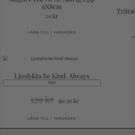
6X8cm
Träta
20
kr
LÄGG TILL I VARUKORG
L
Ljuslykta Be Kind. Always
REA!
129
kr
90.30
kr
LÄGG TILL I VARUKORG