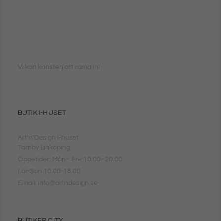
Vi kan konsten att rama in!
BUTIK I-HUSET
Art'n'Design i-huset
Tornby Linköping
Öppetider: Mån– Fre 10.00–20.00
Lör-Sön 10.00-18.00
Email: info@artndesign.se
BUTIKER CITY