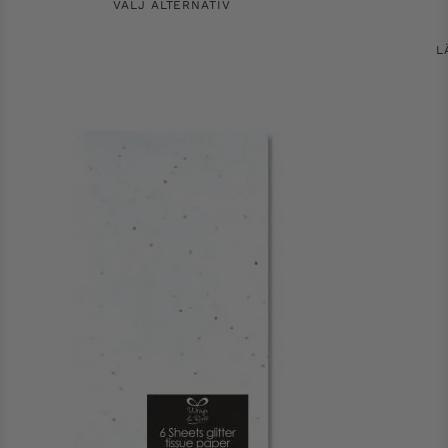
VÄLJ ALTERNATIV
L