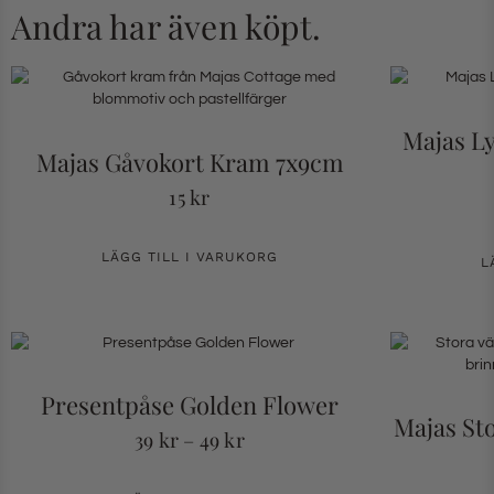
Andra har även köpt.
Majas L
Majas Gåvokort Kram 7x9cm
15
kr
LÄGG TILL I VARUKORG
L
Presentpåse Golden Flower
Majas St
39
kr
–
49
kr