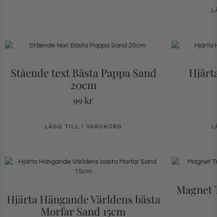
L
Stående text Bästa Pappa Sand
Hjärt
20cm
99
kr
LÄGG TILL I VARUKORG
L
Magnet T
Hjärta Hängande Världens bästa
Morfar Sand 15cm