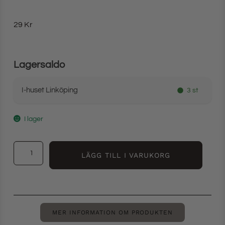
29
Kr
Lagersaldo
I-huset Linköping
3 st
I lager
LÄGG TILL I VARUKORG
MER INFORMATION OM PRODUKTEN