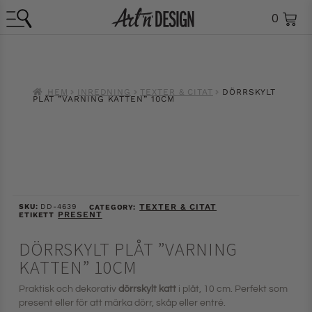
0
HEM
INREDNING
TEXTER & CITAT
DÖRRSKYLT
PLÅT ”VARNING KATTEN” 10CM
SKU:
DD-4639
TEXTER & CITAT
CATEGORY:
PRESENT
ETIKETT
DÖRRSKYLT PLÅT ”VARNING
KATTEN” 10CM
Praktisk och dekorativ
dörrskylt katt
i plåt, 10 cm. Perfekt som
present eller för att märka dörr, skåp eller entré.