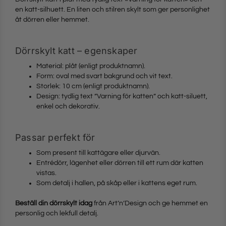
en katt-silhuett. En liten och stilren skylt som ger personlighet
åt dörren eller hemmet.
Dörrskylt katt – egenskaper
Material: plåt (enligt produktnamn).
Form: oval med svart bakgrund och vit text.
Storlek: 10 cm (enligt produktnamn).
Design: tydlig text ”Varning för katten” och katt-siluett,
enkel och dekorativ.
Passar perfekt för
Som present till kattägare eller djurvän.
Entrédörr, lägenhet eller dörren till ett rum där katten
vistas.
Som detalj i hallen, på skåp eller i kattens eget rum.
Beställ din dörrskylt idag
från Art’n’Design och ge hemmet en
personlig och lekfull detalj.