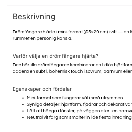
Beskrivning
Drömfångare hjärta i mini-format (Ø5×20 cm) i vitt — en l
rummet en personlig känsla.
Varför välja en drömfångare hjärta?
Den här lilla drömfångaren kombinerar en tidlös hjärtform
addera en subtil, bohemisk touch i sovrum, barnrum eller 
Egenskaper och fördelar
Mini-format som fungerar väl i små utrymmen.
Synliga detaljer: hjärtform, fjädrar och dekorativa 
Lätt att hänga i fönster, på väggen eller i en barn
Neutral vit färg som smälter in i de flesta inrednings