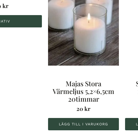
9
kr
NATIV
Majas Stora
Värmeljus 5,2×6,5cm
20timmar
20
kr
LÄGG TILL I VARUKORG