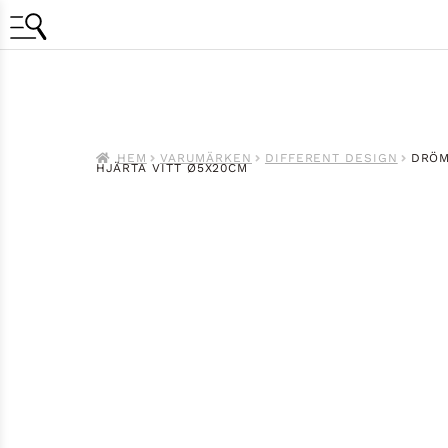
HEM
VARUMÄRKEN
DIFFERENT DESIGN
DRÖM
HJÄRTA VITT Ø5X20CM