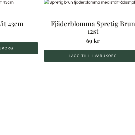
Vit 43cm
Fjäderblomma Spretig Brun
12st
69
kr
RUKORG
LÄGG TILL I VARUKORG