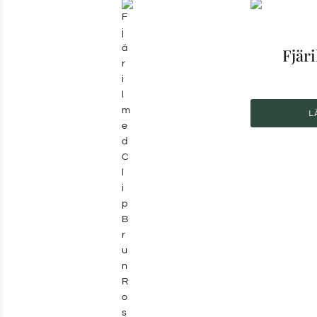
Fjäri
L