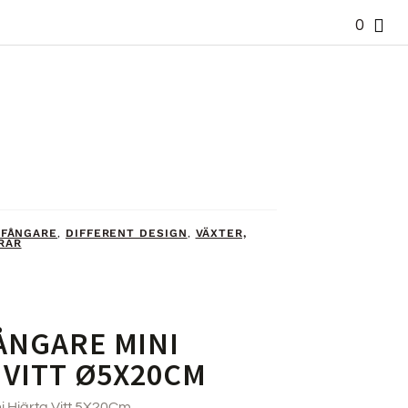
0
FÅNGARE
DIFFERENT DESIGN
VÄXTER,
,
,
RAR
NGARE MINI
 VITT Ø5X20CM
 Hjärta Vitt 5X20Cm