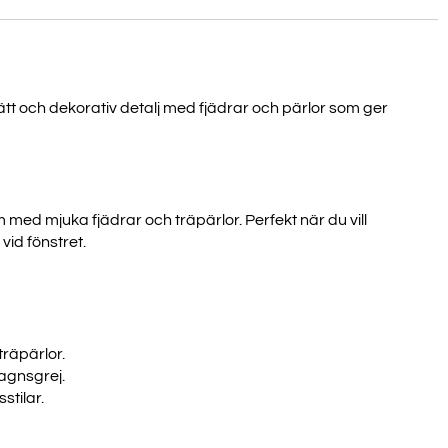
ätt och dekorativ detalj med fjädrar och pärlor som ger
 med mjuka fjädrar och träpärlor. Perfekt när du vill
vid fönstret.
träpärlor.
vagnsgrej.
stilar.