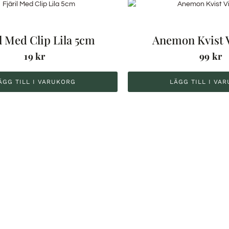
l Med Clip Lila 5cm
Anemon Kvist 
19
kr
99
kr
ÄGG TILL I VARUKORG
LÄGG TILL I VA