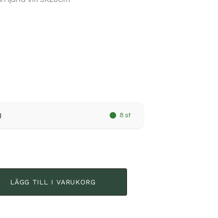
g
8 st
LÄGG TILL I VARUKORG