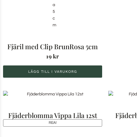
Fjäril med Clip BrunRosa 5cm
19
kr
LÄGG TILL I VARUKORG
Fjäderblomma Vippa Lila 12st
Fjäde
REA!