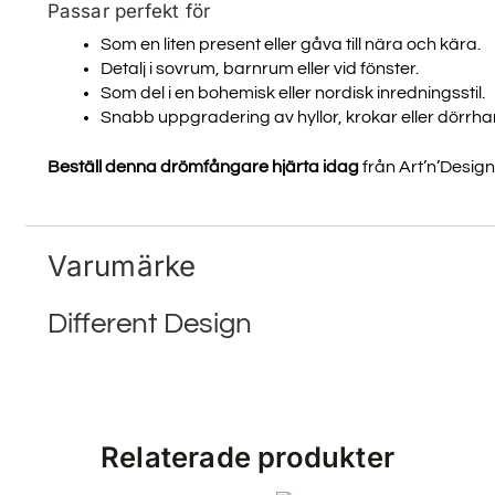
Passar perfekt för
Som en liten present eller gåva till nära och kära.
Detalj i sovrum, barnrum eller vid fönster.
Som del i en bohemisk eller nordisk inredningsstil.
Snabb uppgradering av hyllor, krokar eller dörrh
Beställ denna drömfångare hjärta idag
från Art’n’Design 
Varumärke
Different Design
Relaterade produkter