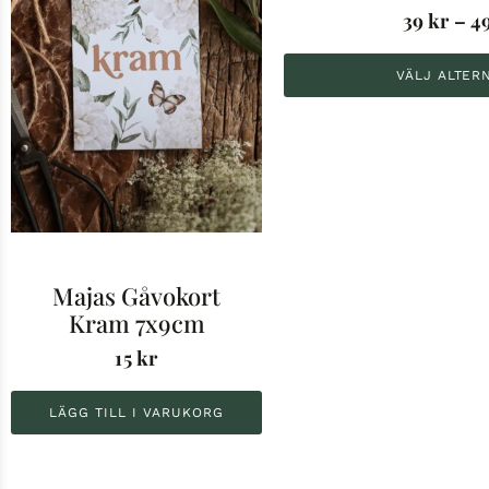
39
kr
–
4
VÄLJ ALTER
Majas Gåvokort
Kram 7x9cm
15
kr
LÄGG TILL I VARUKORG