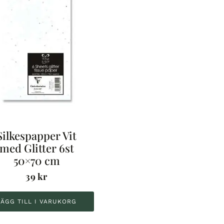
Silkespapper Vit
med Glitter 6st
50×70 cm
39
kr
LÄGG TILL I VARUKORG