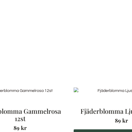
rblomma Gammelrosa
Fjäderblomma Lju
12st
89
kr
89
kr