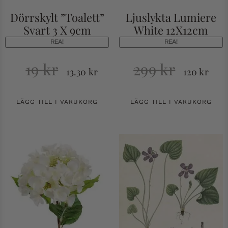
Dörrskylt ”Toalett”
Ljuslykta Lumiere
Svart 3 X 9cm
White 12X12cm
REA!
REA!
19
kr
299
kr
13.30
kr
120
kr
LÄGG TILL I VARUKORG
LÄGG TILL I VARUKORG