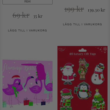
REA!
199
kr
139.30
kr
69
kr
35
kr
LÄGG TILL I VARUKORG
LÄGG TILL I VARUKORG