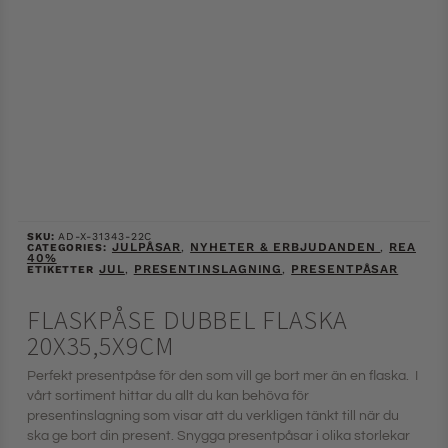
SKU:
AD-X-31343-22C
JULPÅSAR
NYHETER & ERBJUDANDEN
REA
CATEGORIES:
,
,
40%
JUL
PRESENTINSLAGNING
PRESENTPÅSAR
ETIKETTER
,
,
FLASKPÅSE DUBBEL FLASKA
20X35,5X9CM
Perfekt presentpåse för den som vill ge bort mer än en flaska. I
vårt sortiment hittar du allt du kan behöva för
presentinslagning som visar att du verkligen tänkt till när du
ska ge bort din present. Snygga presentpåsar i olika storlekar