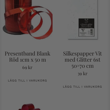
Presentband Blank
Silkespapper Vit
Röd 1cm x 50 m
med Glitter 6st
50×70 cm
69
kr
39
kr
LÄGG TILL I VARUKORG
LÄGG TILL I VARUKORG