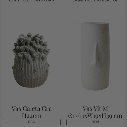
LÄGG TILL I VARUKORG
LÄGG TILL I VARUKORG
Vas Caleta Grå
Vas Vit M
H22cm
Ø17/11xW19xH39 cm
REA!
REA!