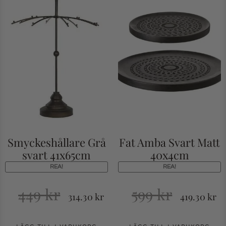
Smyckeshållare Grå
Fat Amba Svart Matt
svart 41x65cm
40x4cm
REA!
REA!
449
kr
599
kr
314.30
kr
419.30
kr