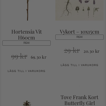
Hortensia Vit
Vykort – 10x15cm
H60cm
REA!
REA!
29
kr
20.30
kr
99
kr
69.30
kr
LÄGG TILL I VARUKORG
LÄGG TILL I VARUKORG
Tove Frank Kort
Butterfly Girl