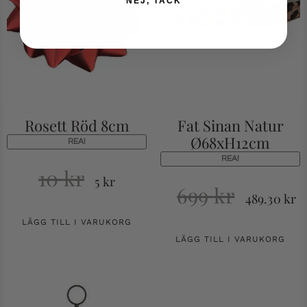
NEJ, TACK
Rosett Röd 8cm
Fat Sinan Natur
Ø68xH12cm
REA!
REA!
10
kr
5
kr
699
kr
489.30
kr
LÄGG TILL I VARUKORG
LÄGG TILL I VARUKORG