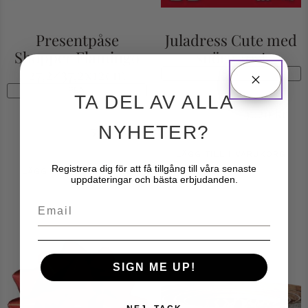
Presentpåse
Juladress Cute med
Shopper Flamingo
snöre 40st
27,2×37,2x12cm
REA!
REA!
TA DEL AV ALLA
39
kr
31.20
kr
69
kr
NYHETER?
55.20
kr
LÄGG TILL I VARUKORG
Registrera dig för att få tillgång till våra senaste
LÄGG TILL I VARUKORG
uppdateringar och bästa erbjudanden.
Email
SIGN ME UP!