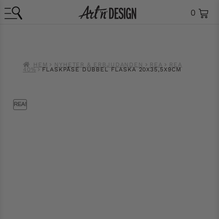
0
HEM
NYHETER & ERBJUDANDEN
REA
REA
40%
FLASKPÅSE DUBBEL FLASKA 20X35,5X9CM
REA!