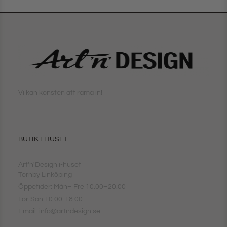
Vi kan konsten att rama in!
BUTIK I-HUSET
Art'n'Design i-huset
Tornby Linköping
Öppetider: Mån– Fre 10.00–20.00
Lör-Sön 10.00-18.00
Email: info@artndesign.se