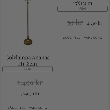
15X15cm
REA!
59
kr
41.30
kr
LÄGG TILL I VARUKORG
Golvlampa Ananas
H138cm
REA!
2,499
kr
1,749.30
kr
LÄGG TILL I VARUKORG