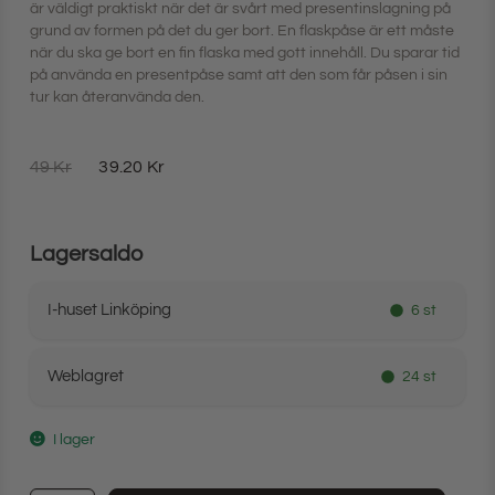
är väldigt praktiskt när det är svårt med presentinslagning på
grund av formen på det du ger bort. En flaskpåse är ett måste
när du ska ge bort en fin flaska med gott innehåll. Du sparar tid
på använda en presentpåse samt att den som får påsen i sin
tur kan återanvända den.
49
Kr
39.20
Kr
Lagersaldo
I-huset Linköping
6 st
Weblagret
24 st
I lager