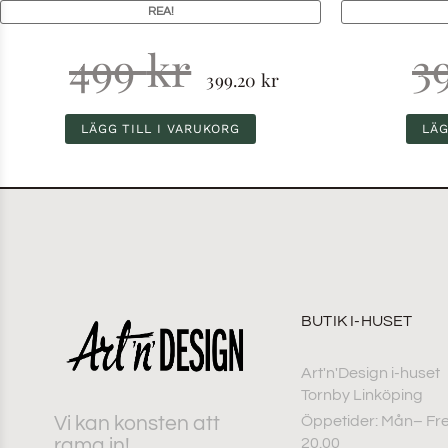
REA!
499
kr
3
399.20
kr
LÄGG TILL I VARUKORG
LÄG
BUTIK I-HUSET
Art'n'Design i-huset
Tornby Linköping
Vi kan konsten att
Öppetider: Mån– Fre
rama in!
20.00