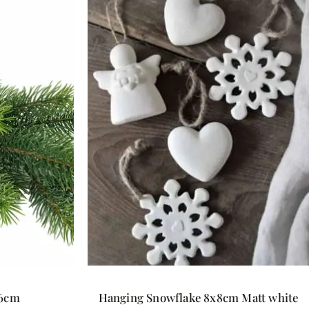
46cm
Hanging Snowflake 8x8cm Matt white