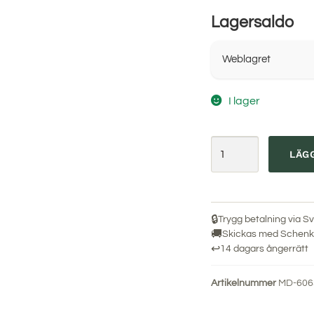
Lagersaldo
Weblagret
I lager
LÄGG
🔒
Trygg betalning via Sv
🚚
Skickas med Schenke
↩
14 dagars ångerrätt
Artikelnummer
MD-606