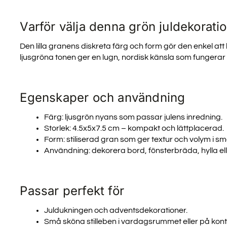
Varför välja denna grön juldekorati
TA DEL A
Den lilla granens diskreta färg och form gör den enkel a
NYHET
ljusgröna tonen ger en lugn, nordisk känsla som fungerar 
Registrera dig för att få tillg
Egenskaper och användning
uppdateringar och bäst
Färg: ljusgrön nyans som passar julens inredning.
Email
Storlek: 4.5x5x7.5 cm – kompakt och lättplacerad.
Form: stiliserad gran som ger textur och volym i
Användning: dekorera bord, fönsterbräda, hylla e
SIGN ME 
Passar perfekt för
NEJ, TA
Juldukningen och adventsdekorationer.
Små sköna stilleben i vardagsrummet eller på kont