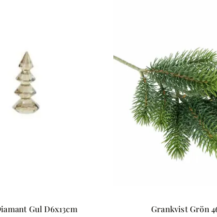
Diamant Gul D6x13cm
Grankvist Grön 