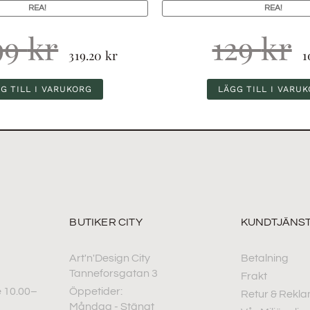
REA!
REA!
99
kr
129
kr
319.20
kr
1
G TILL I VARUKORG
LÄGG TILL I VARU
BUTIKER CITY
KUNDTJÄNS
Art'n'Design City
Betalning
Tanneforsgatan 3
Frakt
 10.00–
Öppetider:
Retur & Rekla
Måndag - Stängt