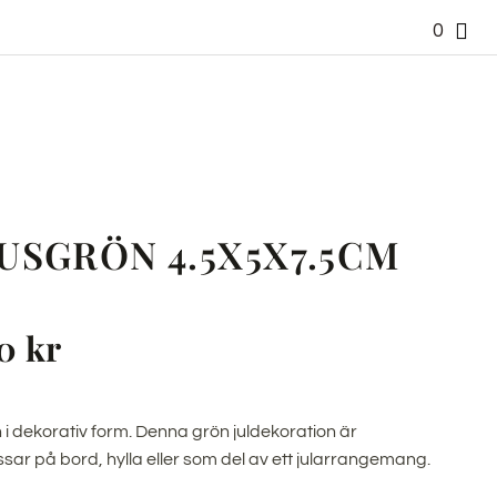
0
USGRÖN 4.5X5X7.5CM
20
kr
n i dekorativ form. Denna grön juldekoration är
sar på bord, hylla eller som del av ett jularrangemang.