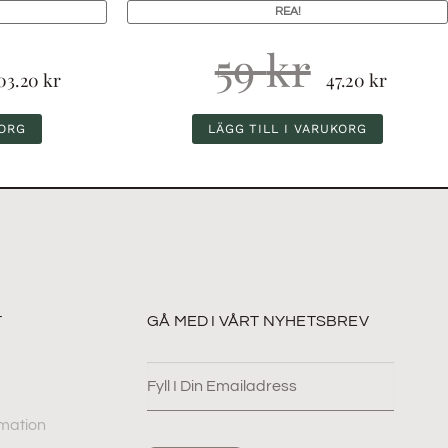
REA!
59
kr
03.20
kr
47.20
kr
KORG
LÄGG TILL I VARUKORG
T
GÅ MED I VÅRT NYHETSBREV
mation