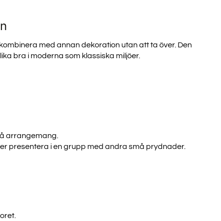
on
V ALLA
tt kombinera med annan dekoration utan att ta över. Den
ER?
lika bra i moderna som klassiska miljöer.
ång till våra senaste
a erbjudanden.
 små arrangemang.
ller presentera i en grupp med andra små prydnader.
UP!
CK
oret.