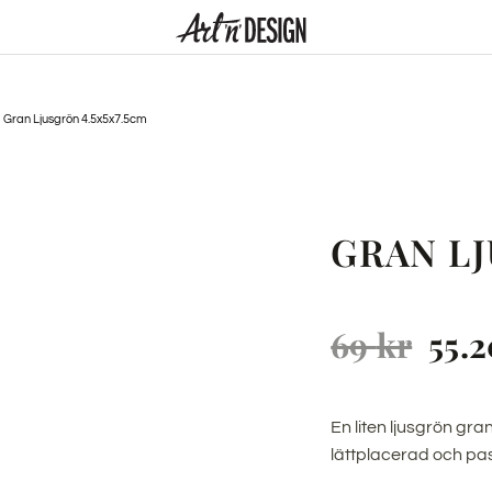
Gran Ljusgrön 4.5x5x7.5cm
GRAN LJ
69
kr
55.
En liten ljusgrön gra
lättplacerad och pas