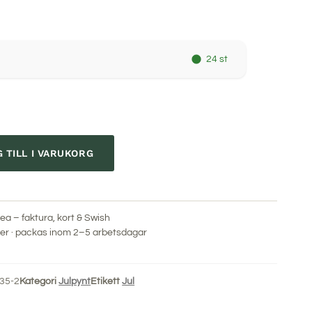
24 st
 TILL I VARUKORG
ea – faktura, kort & Swish
r · packas inom 2–5 arbetsdagar
35-2
Kategori
Julpynt
Etikett
Jul