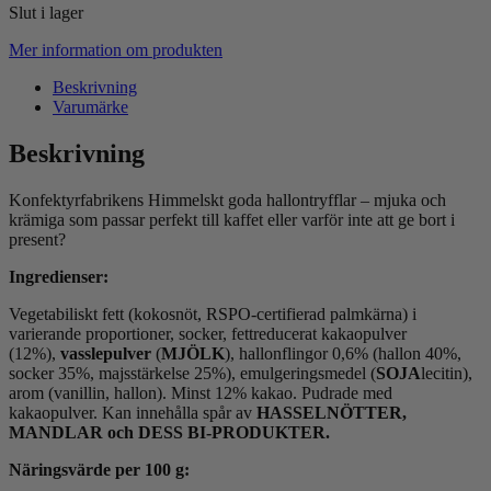
Slut i lager
Mer information om produkten
Beskrivning
Varumärke
Beskrivning
Konfektyrfabrikens Himmelskt goda hallontryfflar – mjuka och
krämiga som passar perfekt till kaffet eller varför inte att ge bort i
present?
Ingredienser:
Vegetabiliskt fett (kokosnöt, RSPO-certifierad palmkärna) i
varierande proportioner, socker, fettreducerat kakaopulver
(12%),
vasslepulver
(
MJÖLK
), hallonflingor 0,6% (hallon 40%,
socker 35%, majsstärkelse 25%), emulgeringsmedel (
SOJA
lecitin),
arom (vanillin, hallon). Minst 12% kakao. Pudrade med
kakaopulver. Kan innehålla spår av
HASSELNÖTTER,
MANDLAR och DESS BI-PRODUKTER.
Näringsvärde
per 100 g: