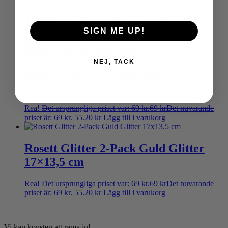
Trätavla Vän Svart 8X14cm
SIGN ME UP!
49
kr
Lägg till i varukorg
NEJ, TACK
Rosett Glitter 2-Pack Rose
Glitter17x13,5cm
Rea!
Det ursprungliga priset var: 69 kr.
69
kr
Det nuvarande
priset är: 69 kr.
55.20
kr
Lägg till i varukorg
Rosett Glitter 2-Pack Guld Glitter
17×13,5 cm
Rea!
Det ursprungliga priset var: 69 kr.
69
kr
Det nuvarande
priset är: 69 kr.
55.20
kr
Lägg till i varukorg
Vi kan konsten att rama in!