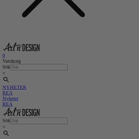
0
Varukorg
Sök
×
NYHETER
REA
Nyheter
REA
Sök
×