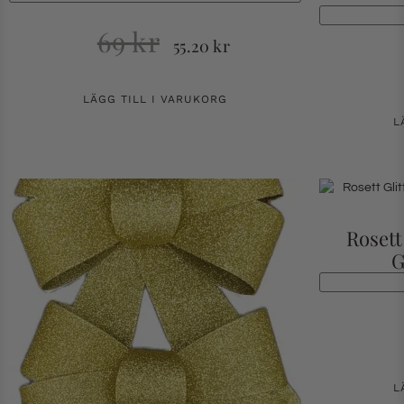
69
kr
55.20
kr
LÄGG TILL I VARUKORG
L
Rosett
G
L