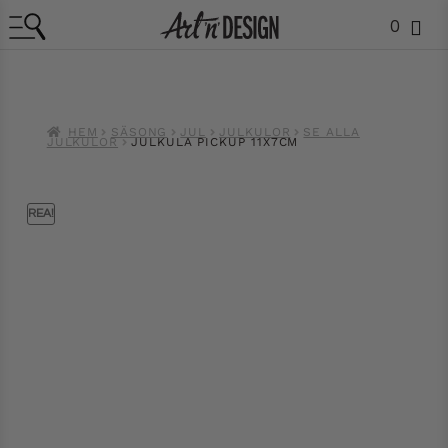
0
HEM
SÄSONG
JUL
JULKULOR
SE ALLA
JULKULOR
JULKULA PICKUP 11X7CM
REA!