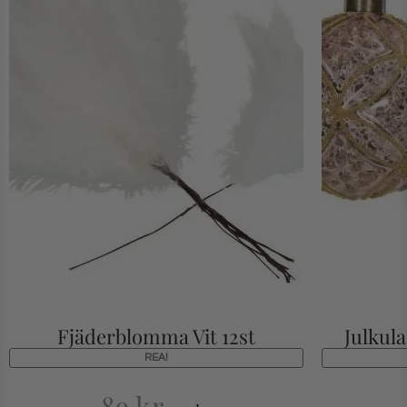
Fjäderblomma Vit 12st
Julkul
REA!
89
kr