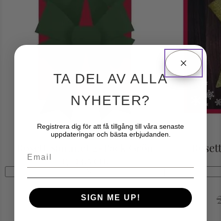
TA DEL AV ALLA
NYHETER?
Registrera dig för att få tillgång till våra senaste
uppdateringar och bästa erbjudanden.
Rosett Sammet 2-Pack Grön
Rosett
Email
17×13,5 cm
REA!
69
kr
SIGN ME UP!
55.20
kr