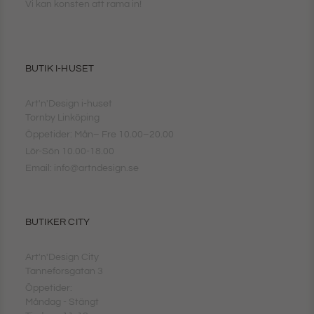
Vi kan konsten att rama in!
BUTIK I-HUSET
Art'n'Design i-huset
Tornby Linköping
Öppetider: Mån– Fre 10.00–20.00
Lör-Sön 10.00-18.00
Email: info@artndesign.se
BUTIKER CITY
Art'n'Design City
Tanneforsgatan 3
Öppetider:
Måndag - Stängt