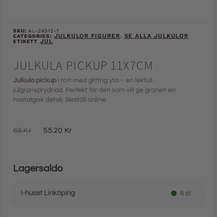
SKU:
AL-24512-1
JULKULOR FIGURER
SE ALLA JULKULOR
CATEGORIES:
,
JUL
ETIKETT
JULKULA PICKUP 11X7CM
Julkula pickup
i rött med glittrig yta – en lekfull
julgransprydnad. Perfekt för den som vill ge granen en
nostalgisk detalj. Beställ online.
69
Kr
55.20
Kr
Lagersaldo
I-huset Linköping
6 st