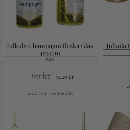
Julkula Champagneflaska Glas
Julkula 
4x14cm
REA!
69
kr
55.20
kr
L
LÄGG TILL I VARUKORG