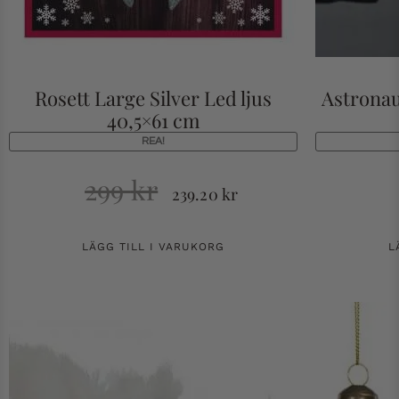
Rosett Large Silver Led ljus
Astrona
40,5×61 cm
REA!
299
kr
239.20
kr
LÄGG TILL I VARUKORG
L