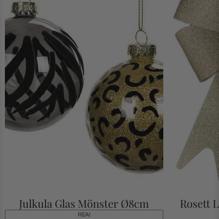
Julkula Glas Mönster Ø8cm
Rosett L
REA!