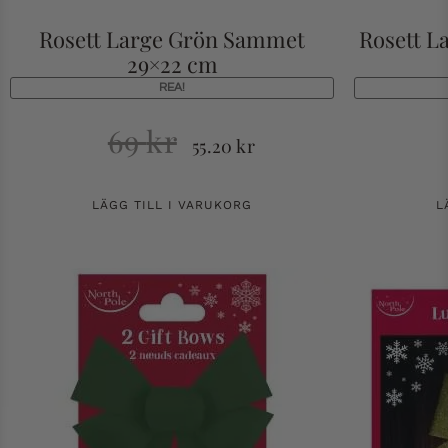
Rosett Large Grön Sammet
Rosett L
29×22 cm
REA!
69
kr
55.20
kr
LÄGG TILL I VARUKORG
L