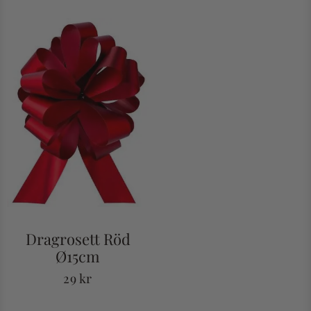
Dragrosett Röd
Ø15cm
29
kr