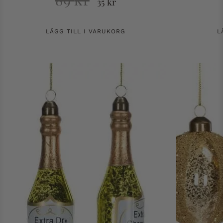
35
kr
LÄGG TILL I VARUKORG
L