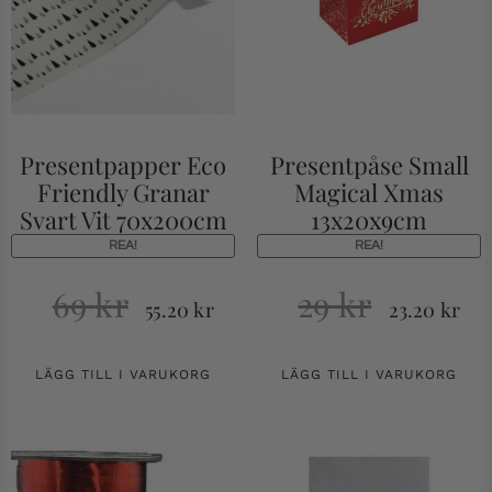
Presentpapper Eco
Presentpåse Small
Friendly Granar
Magical Xmas
Svart Vit 70x200cm
13x20x9cm
REA!
REA!
69
kr
29
kr
55.20
kr
23.20
kr
LÄGG TILL I VARUKORG
LÄGG TILL I VARUKORG