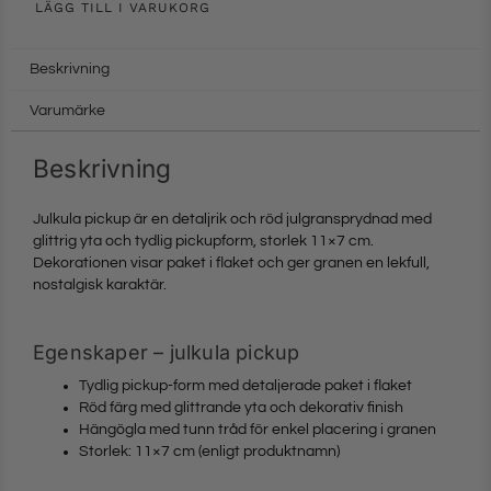
LÄGG TILL I VARUKORG
Beskrivning
Varumärke
Beskrivning
Julkula pickup är en detaljrik och röd julgransprydnad med
glittrig yta och tydlig pickupform, storlek 11×7 cm.
Dekorationen visar paket i flaket och ger granen en lekfull,
nostalgisk karaktär.
Egenskaper – julkula pickup
Tydlig pickup-form med detaljerade paket i flaket
Röd färg med glittrande yta och dekorativ finish
Hängögla med tunn tråd för enkel placering i granen
Storlek: 11×7 cm (enligt produktnamn)