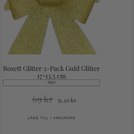
Rosett Glitter 2-Pack Guld Glitter
17×13,5 cm
REA!
69
kr
55.20
kr
LÄGG TILL I VARUKORG