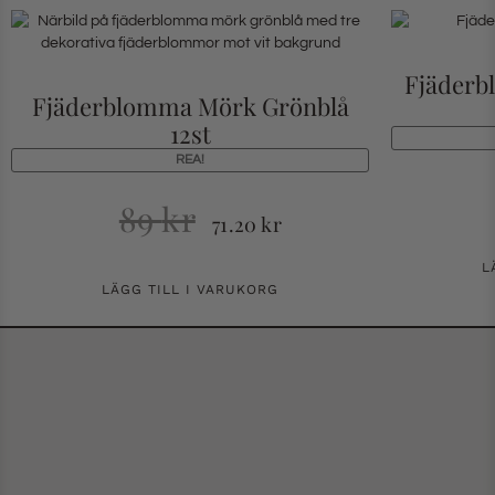
Fjäderb
Fjäderblomma Mörk Grönblå
12st
REA!
89
kr
71.20
kr
L
LÄGG TILL I VARUKORG