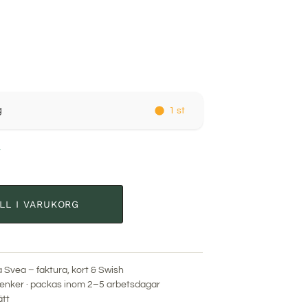
g
1 st
r
ILL I VARUKORG
a Svea – faktura, kort & Swish
enker · packas inom 2–5 arbetsdagar
ätt