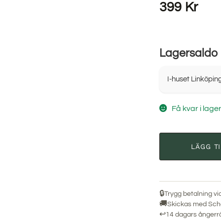
399
Kr
Lagersaldo
I-huset Linköpin
Få kvar i lage
LÄGG T
🔒
Trygg betalning vi
🚚
Skickas med Sch
↩
14 dagars ångerr