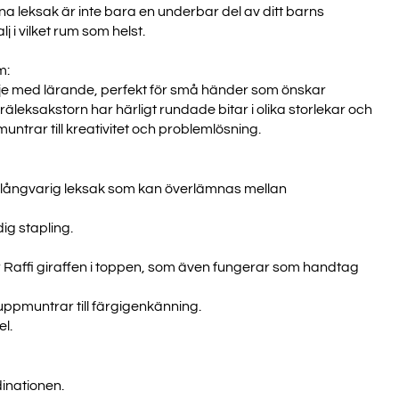
nna leksak är inte bara en underbar del av ditt barns
 i vilket rum som helst.
m:
nöje med lärande, perfekt för små händer som önskar
räleksakstorn har härligt rundade bitar i olika storlekar och
muntrar till kreativitet och problemlösning.
 en långvarig leksak som kan överlämnas mellan
ig stapling.
r Raffi giraffen i toppen, som även fungerar som handtag
uppmuntrar till färgigenkänning.
el.
inationen.