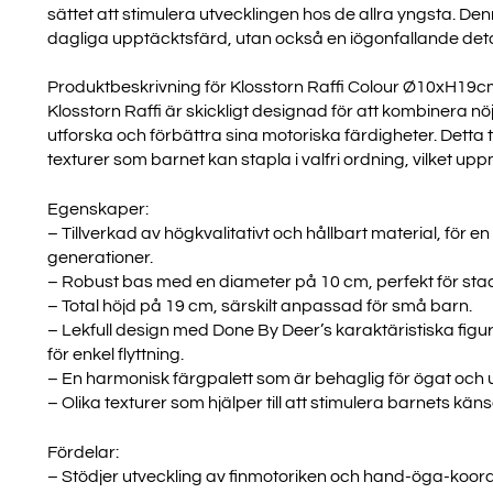
sättet att stimulera utvecklingen hos de allra yngsta. De
dagliga upptäcktsfärd, utan också en iögonfallande detalj
Produktbeskrivning för Klosstorn Raffi Colour Ø10xH19c
Klosstorn Raffi är skickligt designad för att kombinera 
utforska och förbättra sina motoriska färdigheter. Detta t
texturer som barnet kan stapla i valfri ordning, vilket upp
Egenskaper:
– Tillverkad av högkvalitativt och hållbart material, för
generationer.
– Robust bas med en diameter på 10 cm, perfekt för stad
– Total höjd på 19 cm, särskilt anpassad för små barn.
– Lekfull design med Done By Deer’s karaktäristiska figu
för enkel flyttning.
– En harmonisk färgpalett som är behaglig för ögat och 
– Olika texturer som hjälper till att stimulera barnets käns
Fördelar:
– Stödjer utveckling av finmotoriken och hand-öga-koord