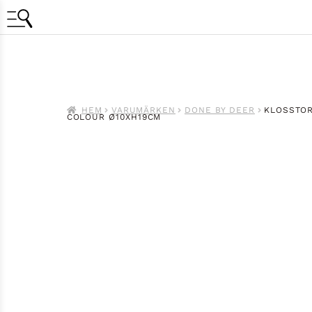
HEM
VARUMÄRKEN
DONE BY DEER
KLOSSTOR
COLOUR Ø10XH19CM