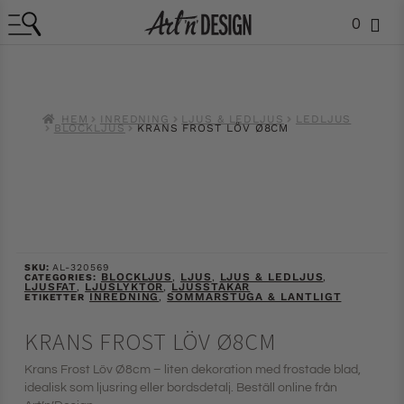
0
HEM
INREDNING
LJUS & LEDLJUS
LEDLJUS
BLOCKLJUS
KRANS FROST LÖV Ø8CM
SKU:
AL-320569
BLOCKLJUS
LJUS
LJUS & LEDLJUS
CATEGORIES:
,
,
,
LJUSFAT
LJUSLYKTOR
LJUSSTAKAR
,
,
INREDNING
SOMMARSTUGA & LANTLIGT
ETIKETTER
,
KRANS FROST LÖV Ø8CM
Krans Frost Löv Ø8cm – liten dekoration med frostade blad,
idealisk som ljusring eller bordsdetalj. Beställ online från