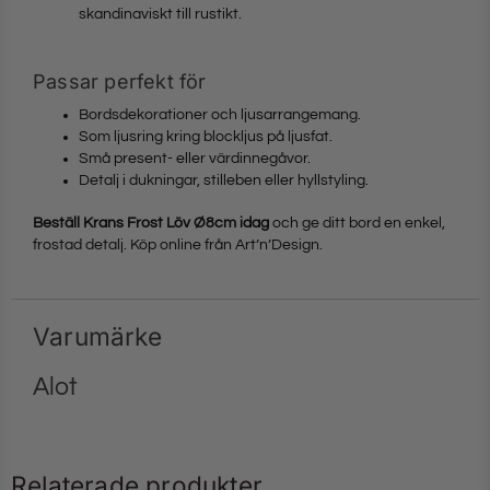
skandinaviskt till rustikt.
Passar perfekt för
Bordsdekorationer och ljusarrangemang.
Som ljusring kring blockljus på ljusfat.
Små present- eller värdinnegåvor.
Detalj i dukningar, stilleben eller hyllstyling.
Beställ Krans Frost Löv Ø8cm idag
och ge ditt bord en enkel,
frostad detalj. Köp online från Art’n’Design.
Varumärke
Alot
Relaterade produkter