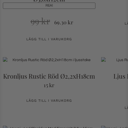
REA!
99
kr
69.30
kr
L
LÄGG TILL I VARUKORG
Kronljus Rustic Röd Ø2,2xH18cm
Ljus
15
kr
LÄGG TILL I VARUKORG
L