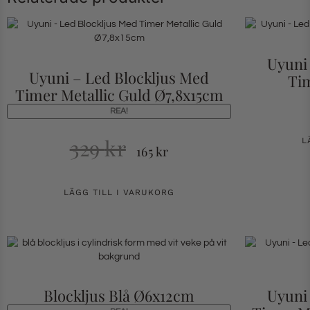
Uyuni
Uyuni – Led Blockljus Med
Tim
Timer Metallic Guld Ø7,8x15cm
REA!
329
kr
L
165
kr
LÄGG TILL I VARUKORG
Blockljus Blå Ø6x12cm
Uyuni