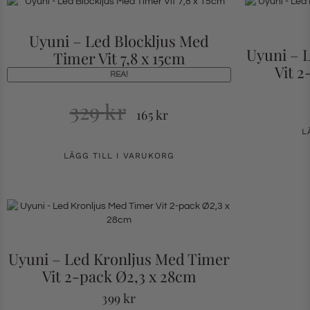
Uyuni – Led Blockljus Med
Uyuni – 
Timer Vit 7,8 x 15cm
Vit 2
REA!
329
kr
165
kr
L
LÄGG TILL I VARUKORG
Uyuni – Led Kronljus Med Timer
Vit 2-pack Ø2,3 x 28cm
399
kr