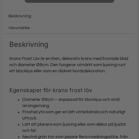
Beskrivning
Varumärke
Beskrivning
Krans Frost Löv är en liten, dekorativ krans med frostade blad
och diameter Ø8cm. Den fungerar utmärkt som ljusring runt
ett blockljus eller som en diskret bordsdekoration.
Egenskaper för krans frost löv
Diameter Ø8cm – anpassad för blockljus och små
arrangemang.
Frostad yta som ger en lätt vinterkänsla och naturligt
uttryck.
Lätt att placera som ljusring eller som dekor på ljusfat
och fat.
Neutral grön ton som passar flera inredningsstilar, från