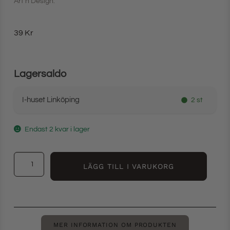
Art’n’Design.
39
Kr
Lagersaldo
I-huset Linköping
2 st
Endast 2 kvar i lager
LÄGG TILL I VARUKORG
MER INFORMATION OM PRODUKTEN