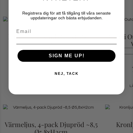
Registrera dig för att få tillgång till våra senaste
uppdateringar och bästa erbjudanden.
Email
Ljus Rustic Sand Ø2,2xH18cm
Uyuni O
15
kr
SIGN ME UP!
LÄGG TILL I VARUKORG
NEJ, TACK
L
Värmeljus, 4-pack Djupröd ~8,5
Kronl
Ø5,8xH2cm