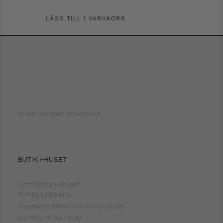
LÄGG TILL I VARUKORG
Vi kan konsten att rama in!
BUTIK I-HUSET
Art'n'Design i-huset
Tornby Linköping
Öppetider: Mån– Fre 10.00–20.00
Lör-Sön 10.00-18.00