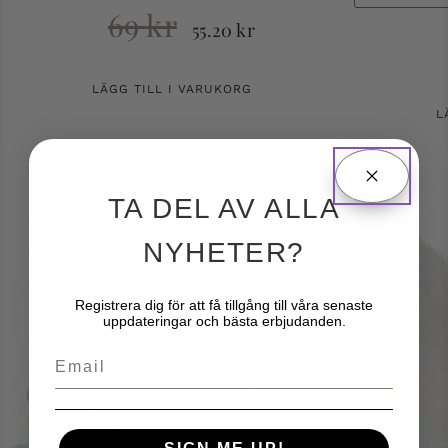
69
kr
55.20
kr
LÄGG TILL I VARUKORG
L
TA DEL AV ALLA
NYHETER?
Registrera dig för att få tillgång till våra senaste
uppdateringar och bästa erbjudanden.
Email