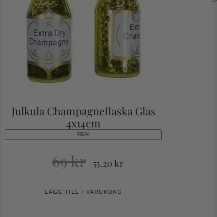
Julkula Champagneflaska Glas
4x14cm
REA!
69
kr
55.20
kr
LÄGG TILL I VARUKORG