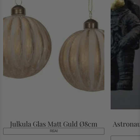
Julkula Glas Matt Guld Ø8cm
Astrona
REA!