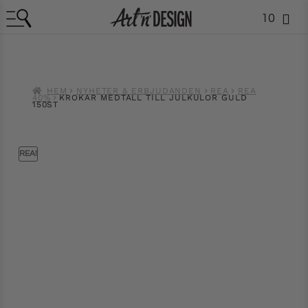
10
HEM
NYHETER & ERBJUDANDEN
REA
REA
40%
KROKAR MEDTALL TILL JULKULOR GULD
150ST
REA!