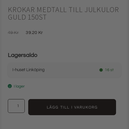
KROKAR MEDTALL TILL JULKULOR
GULD 150ST
49
Kr
39.20
Kr
Lagersaldo
I-huset Linköping
16 st
I lager
LÄGG TILL I VARUKORG