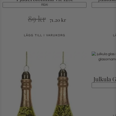
REA!
89
kr
71.20
kr
LÄGG TILL I VARUKORG
L
Julkula 
L