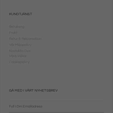
KUNDTJÄNST
Betalning
Frakt
Retur & Reklamation
Vår Miljöpolicy
Kontakta Oss
Våra Villkor
Cookiepolicy
GÅ MED I VÅRT NYHETSBREV