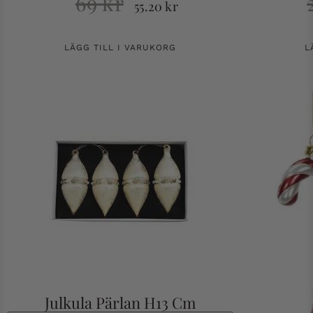
69
kr
55.20
kr
LÄGG TILL I VARUKORG
L
Julkula Pärlan H13 Cm