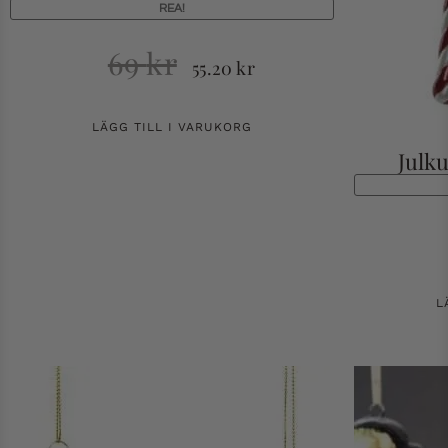
REA!
69
kr
55.20
kr
LÄGG TILL I VARUKORG
Julku
L