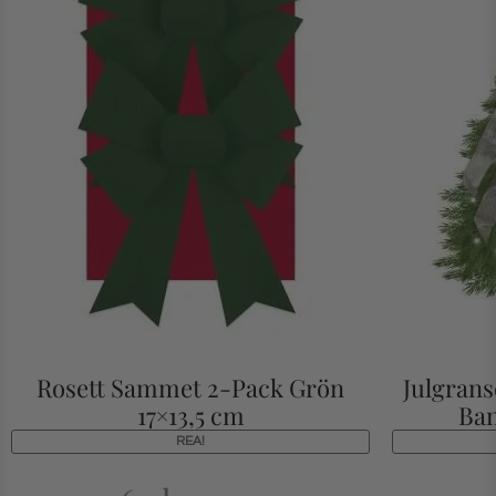
Rosett Sammet 2-Pack Grön
Julgrans
17×13,5 cm
Ban
REA!