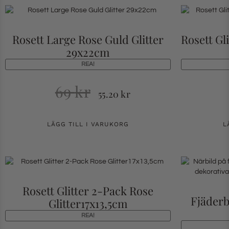
Rosett Large Rose Guld Glitter
Rosett Gl
29x22cm
REA!
69
kr
55.20
kr
LÄGG TILL I VARUKORG
L
Rosett Glitter 2-Pack Rose
Fjäder
Glitter17x13,5cm
REA!