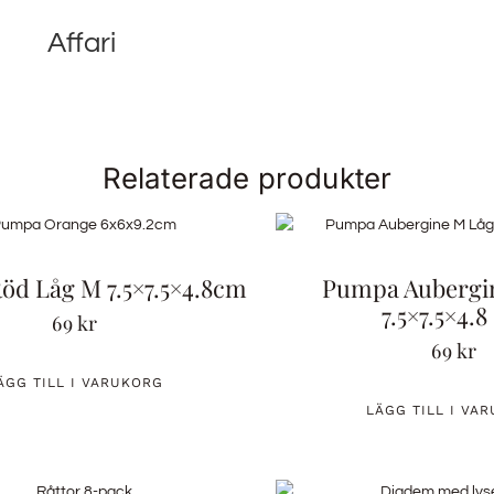
Affari
Relaterade produkter
d Låg M 7.5×7.5×4.8cm
Pumpa Aubergi
7.5×7.5×4.
69
kr
69
kr
ÄGG TILL I VARUKORG
LÄGG TILL I VA