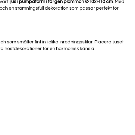
vårt
ljus i pumpaform i färgen plommon Ø10xH10 cm
. Med
j och en stämningsfull dekoration som passar perfekt för
om smälter fint in i olika inredningsstilar. Placera ljuset
ra höstdekorationer för en harmonisk känsla.
V ALLA
ER?
ång till våra senaste
a erbjudanden.