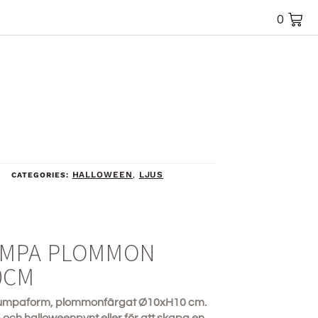
0
HALLOWEEN
LJUS
CATEGORIES:
,
UMPA PLOMMON
0CM
i pumpaform, plommonfärgat Ø10xH10 cm.