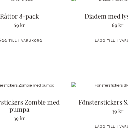
Råttor 8-pack
Diadem med ly
69
kr
69
kr
ÄGG TILL I VARUKORG
LÄGG TILL I VA
rstickers Zombie med
Fönsterstickers S
pumpa
39
kr
39
kr
LÄGG TILL I VA