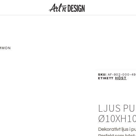
OMMON
SKU:
AF-902-000-49
HÖST
ETIKETT
LJUS P
Ø10XH1
Dekorativt ljus 