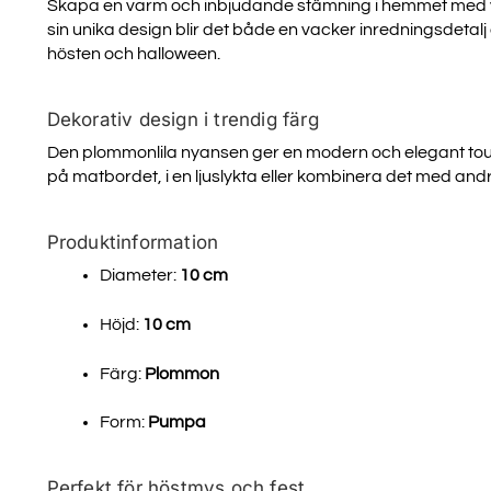
Skapa en varm och inbjudande stämning i hemmet med 
sin unika design blir det både en vacker inredningsdetal
hösten och halloween.
Dekorativ design i trendig färg
Den plommonlila nyansen ger en modern och elegant touch s
på matbordet, i en ljuslykta eller kombinera det med and
Produktinformation
Diameter:
10 cm
TA DEL A
Höjd:
10 cm
Färg:
Plommon
NYHET
Form:
Pumpa
Registrera dig för att få tillg
uppdateringar och bäst
Perfekt för höstmys och fest