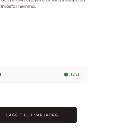
 och halloweenpynt eller för att skapa en
atmosfär hemma.
g
12 st
LÄGG TILL I VARUKORG