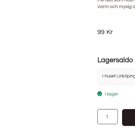
Perfekt som höst-
varm och mysig 
99
Kr
Lagersaldo
I-huset Linköpin
I lager