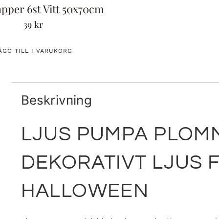
apper 6st Vitt 50x70cm
39
kr
ÄGG TILL I VARUKORG
Beskrivning
LJUS PUMPA PLOM
DEKORATIVT LJUS 
HALLOWEEN