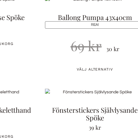
se Spöke
Ballong Pumpa 43x40cm
REA!
69
kr
RUKORG
30
kr
VÄLJ ALTERNATIV
keletthand
Fönsterstickers Självlysande
Spöke
39
kr
RUKORG