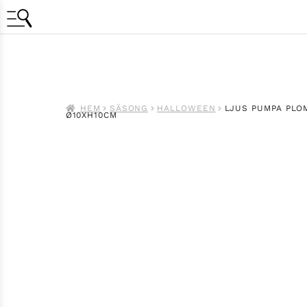
HEM
SÄSONG
HALLOWEEN
LJUS PUMPA PL
Ø10XH10CM