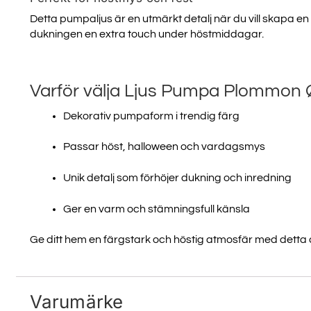
Email
Detta pumpaljus är en utmärkt detalj när du vill skapa e
dukningen en extra touch under höstmiddagar.
SIGN ME 
Varför välja Ljus Pumpa Plommon
Dekorativ pumpaform i trendig färg
NEJ, TA
Passar höst, halloween och vardagsmys
Unik detalj som förhöjer dukning och inredning
Ger en varm och stämningsfull känsla
Ge ditt hem en färgstark och höstig atmosfär med dett
Varumärke