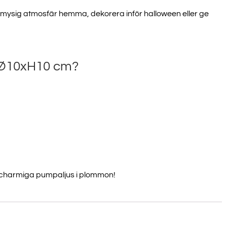
n mysig atmosfär hemma, dekorera inför halloween eller ge
UP!
 Ø10xH10 cm?
CK
a charmiga pumpaljus i plommon!