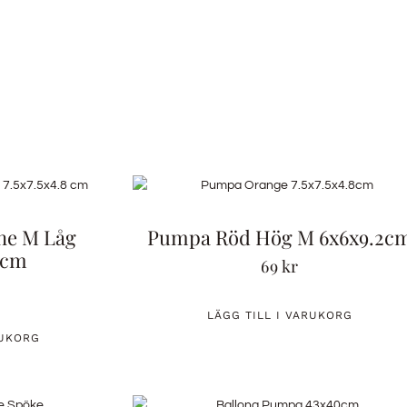
ne M Låg
Pumpa Röd Hög M 6x6x9.2c
8 cm
69
kr
LÄGG TILL I VARUKORG
RUKORG