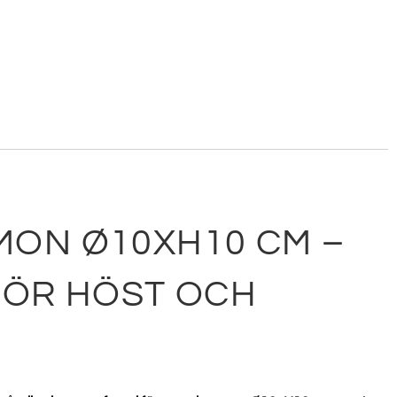
MON Ø10XH10 CM –
FÖR HÖST OCH