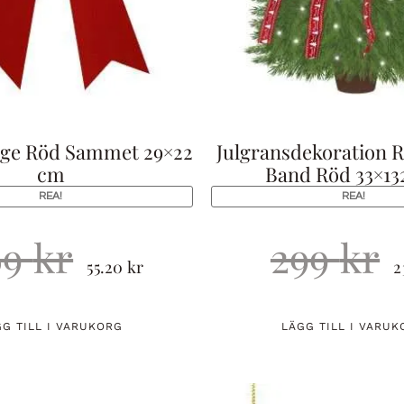
rge Röd Sammet 29×22
Julgransdekoration 
cm
Band Röd 33×13
REA!
REA!
69
kr
299
kr
55.20
kr
2
GG TILL I VARUKORG
LÄGG TILL I VARUK