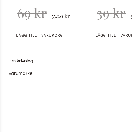
69
kr
39
kr
55.20
kr
LÄGG TILL I VARUKORG
LÄGG TILL I VAR
Beskrivning
Varumärke