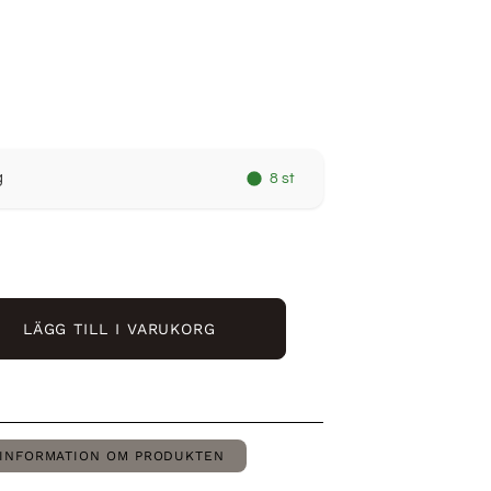
g
8 st
LÄGG TILL I VARUKORG
INFORMATION OM PRODUKTEN