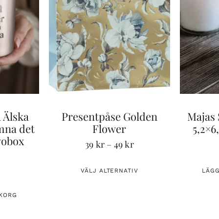
 Älska
Presentpåse Golden
Majas 
mna det
Flower
5,2×
vobox
39
kr
–
49
kr
VÄLJ ALTERNATIV
LÄGG
UKORG