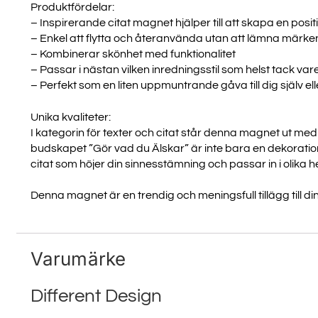
Produktfördelar:
– Inspirerande citat magnet hjälper till att skapa en pos
– Enkel att flytta och återanvända utan att lämna märke
– Kombinerar skönhet med funktionalitet
– Passar i nästan vilken inredningsstil som helst tack var
– Perfekt som en liten uppmuntrande gåva till dig själv e
Unika kvaliteter:
I kategorin för texter och citat står denna magnet ut med s
budskapet ”Gör vad du Älskar” är inte bara en dekoration,
citat som höjer din sinnesstämning och passar in i olika h
Denna magnet är en trendig och meningsfull tillägg till di
Varumärke
Different Design