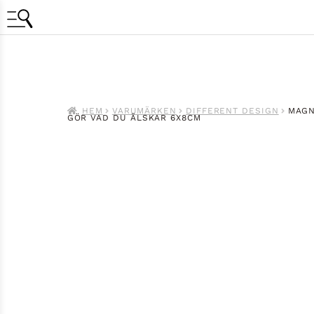
HEM
VARUMÄRKEN
DIFFERENT DESIGN
MAGN
GÖR VAD DU ÄLSKAR 6X8CM