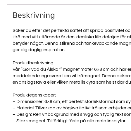
Beskrivning
Söker du efter det perfekta sättet att sprida positivitet 
i trä med vitt utförande är den idealiska lilla detaljen f
betyder något. Denna stilrena och tankeväckande magnet ä
ger dig daglig inspiration.
Produktbeskrivning:
Vår ”Gör vad du Älskar” magnet mäter 6×8 cm och har en 
meddelande ingraverat i en vit trämagnet. Denna dekorati
en anslagstavla eller vilken metallisk yta som helst där du
Produktegenskaper:
– Dimensioner: 6×8 cm, ett perfekt storleksformat som sy
– Material: Tillverkad av högkvalitativt trä som erbjuder 
– Design: Ren vit bakgrund med snygg och tydlig text som
– Stark magnet: Tillförlitligt fäste på alla metalliska ytor