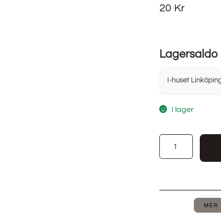
20
Kr
Lagersaldo
I-huset Linköpin
I lager
MER 