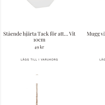
Stående hjärta Tack för att… Vit
Mugg vä
10cm
49
kr
LÄGG TILL I VARUKORG
LÄ