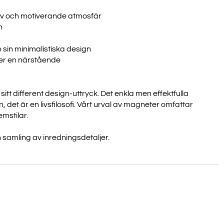
itiv och motiverande atmosfär
n
e sin minimalistiska design
ller en närstående
itt different design-uttryck. Det enkla men effektfulla
 det är en livsfilosofi. Vårt urval av magneter omfattar
emstilar.
n samling av inredningsdetaljer.