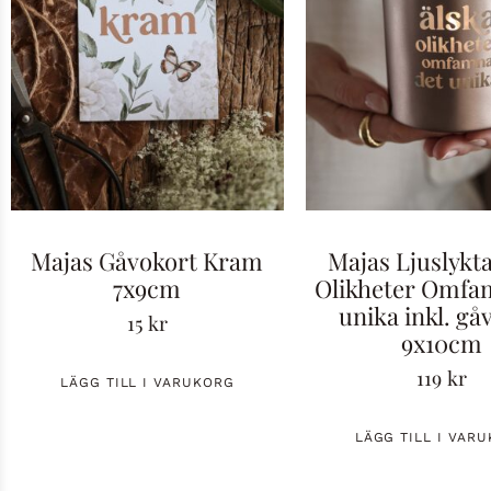
Majas Gåvokort Kram
Majas Ljuslykta
7x9cm
Olikheter Omfa
unika inkl. gå
15
kr
9x10cm
119
kr
LÄGG TILL I VARUKORG
LÄGG TILL I VAR