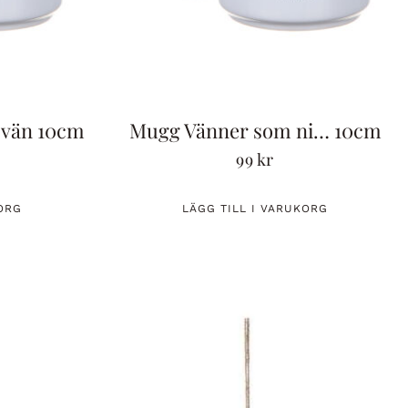
 vän 10cm
Mugg Vänner som ni… 10cm
99
kr
ORG
LÄGG TILL I VARUKORG