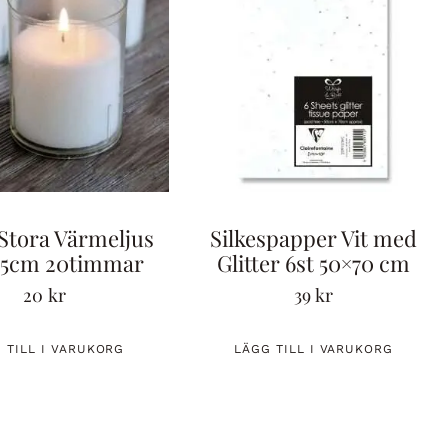
Stora Värmeljus
Silkespapper Vit med
6,5cm 20timmar
Glitter 6st 50×70 cm
20
kr
39
kr
 TILL I VARUKORG
LÄGG TILL I VARUKORG