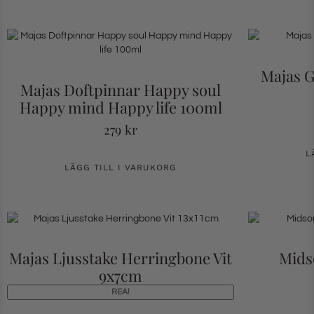
Majas G
Majas Doftpinnar Happy soul
Happy mind Happy life 100ml
279
kr
L
LÄGG TILL I VARUKORG
Majas Ljusstake Herringbone Vit
Mids
9x7cm
REA!