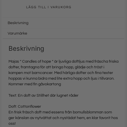
LÄGG TILL I VARUKORG
Beskrivning
Varumärke
Beskrivning
Majas ” Candles of hope ” är ljuvliga doftljus med fräscha friska
dofter, framtagna för att bringa hopp, glädje och tröst i
kampen mot barncancer. Med härliga dofter och fina texter
hoppas vi kunna bidra med lite extra hopp och ljus i tillvaron.
Kommer med fin gåvokartong
Text: En doft av Stillhet där lugnet råder
Doft: Cottonflower
En frisk fräsch doft med essens från bomullsblomman som
ger känslan av nytvättat och nystädat hem, en klar favorit hos
oss!