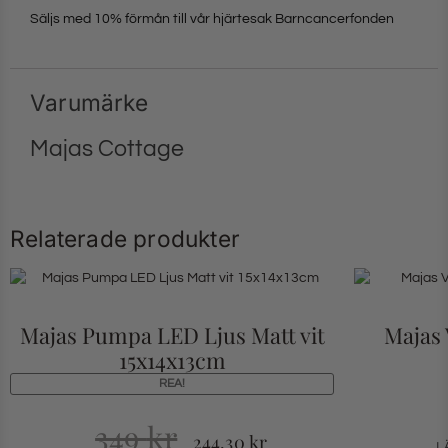
Säljs med 10% förmån till vår hjärtesak Barncancerfonden
Varumärke
Majas Cottage
Relaterade produkter
Majas Pumpa LED Ljus Matt vit
Majas 
15x14x13cm
REA!
349
kr
244.30
kr
L