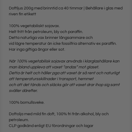
Doftljus 200g med brinntid ca 40 timmar | Behållare i glas med
riven fin etikett
100% vegetabiliskt sojavax.
Helt fritt från petroleum, bly och paraffin.
Detta naturliga vax brinner långsammare och
vid lägre temperatur än icke fossilfria alternativ ex paraffin.
Har inga giftiga ångor eller sot.
När 100% vegetabilisk sojavax används i klarglashållare kan
man ibland uppleva att vaxet ”andas” mot glaset.
Detta är helt och håller pga att vaxet är så rent och naturligt
att temperatursskillnader i transport, hemmet
och att det tänds och släcks gör att vaxet drar ihop sig samt
sväller därefter.
100% bomullsveke.
Doftolja med mild fin doft, 100% fri från alkohol, bly och
petroleum.
CLP godkänd enligt EU förordningar och lagar