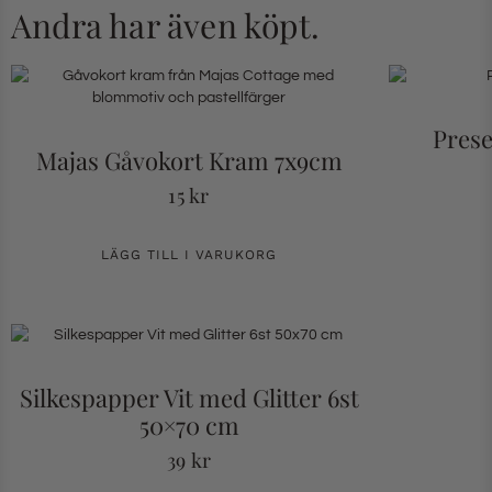
Andra har även köpt.
Prese
Majas Gåvokort Kram 7x9cm
15
kr
LÄGG TILL I VARUKORG
Silkespapper Vit med Glitter 6st
50×70 cm
39
kr