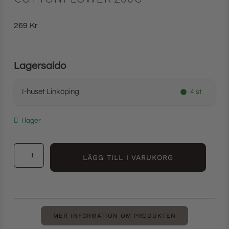
269
Kr
Lagersaldo
I-huset Linköping
4 st
I lager
LÄGG TILL I VARUKORG
MER INFORMATION OM PRODUKTEN