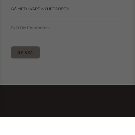
GÅ MED I VÅRT NYHETSBREV
SKICKA