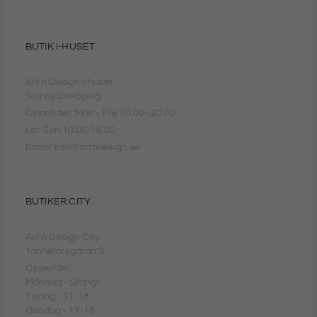
BUTIK I-HUSET
Art'n'Design i-huset
Tornby Linköping
Öppetider: Mån– Fre 10.00–20.00
Lör-Sön 10.00-18.00
Email: info@artndesign.se
BUTIKER CITY
Art'n'Design City
Tanneforsgatan 3
Öppetider:
Måndag - Stängt
Tisdag - 11-18
Onsdag - 11-18