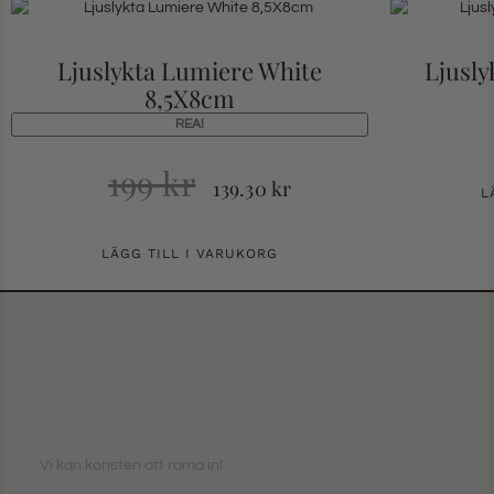
Ljuslykta Lumiere White
Ljusly
8,5X8cm
REA!
199
kr
139.30
kr
L
LÄGG TILL I VARUKORG
Vi kan konsten att rama in!