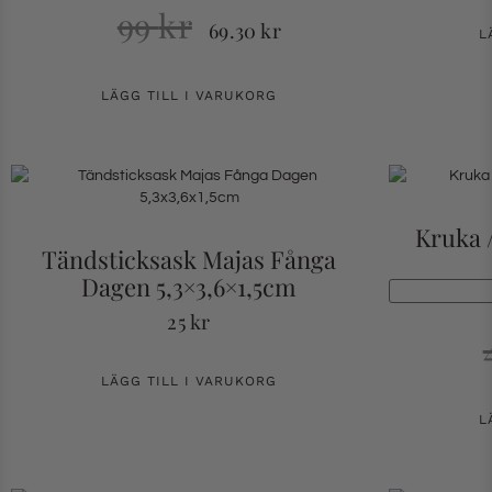
99
kr
69.30
kr
L
LÄGG TILL I VARUKORG
Kruka /
Tändsticksask Majas Fånga
Dagen 5,3×3,6×1,5cm
25
kr
LÄGG TILL I VARUKORG
L