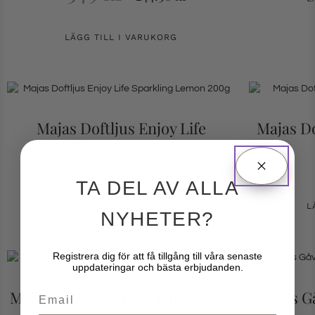
LÄGG TILL I VARUKORG
Majas Doftljus Enjoy Life
Majas D
Sparkling Lemon 200g
269
kr
TA DEL AV ALLA
LÄGG TILL I VARUKORG
L
NYHETER?
Registrera dig för att få tillgång till våra senaste
uppdateringar och bästa erbjudanden.
Majas Doftljus Fresh Linen 200g
Majas G
Email