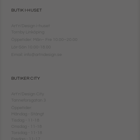
BUTIK I-HUSET
Art'n'Design i-huset
Tornby Linköping
Öppetider: Mån– Fre 10.00–20.00
Lör-Sön 10.00-18.00
Email: info@artndesign.se
BUTIKER CITY
Art'n'Design City
Tanneforsgatan 3
Öppetider:
Måndag - Stängt
Tisdag - 11-18
Onsdag - 11-18
Torsdag - 11-18
Fredag - 11-17