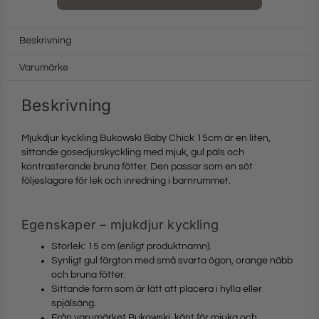
Beskrivning
Varumärke
Beskrivning
Mjukdjur kyckling Bukowski Baby Chick 15cm är en liten,
sittande gosedjurskyckling med mjuk, gul päls och
kontrasterande bruna fötter. Den passar som en söt
följeslagare för lek och inredning i barnrummet.
Egenskaper – mjukdjur kyckling
Storlek: 15 cm (enligt produktnamn).
Synligt gul färgton med små svarta ögon, orange näbb
och bruna fötter.
Sittande form som är lätt att placera i hylla eller
spjälsäng.
Från varumärket Bukowski, känt för mjuka och