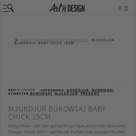
0
HEM
VARUMÄRKEN
BUKOWSKI
MJUKDJUR
BUKOWSKI BABY CHICK 15CM
SKU:
B-24032B
GOSEDJUR
BUKOWSKI
CATEGORIES:
,
BUKOWSKI
MJUKDJUR
PRESENT
ETIKETTER
,
,
MJUKDJUR BUKOWSKI BABY
CHICK 15CM
Baby Chick – söt liten gul kyckling i mjuk plysch från Bukowski
Design. 15 cm, EN71-certifierad. Perfekt liten present till påsk