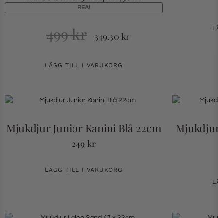
REA!
499
kr
L
349.30
kr
LÄGG TILL I VARUKORG
Mjukdjur Junior Kanini Blå 22cm
Mjukdjur
249
kr
LÄGG TILL I VARUKORG
L