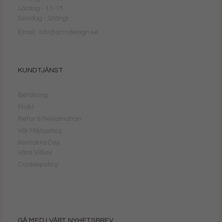
Lördag - 11-15
Söndag - Stängt
Email: info@artndesign.se
KUNDTJÄNST
Betalning
Frakt
Retur & Reklamation
Vår Miljöpolicy
Kontakta Oss
Våra Villkor
Cookiepolicy
GÅ MED I VÅRT NYHETSBREV