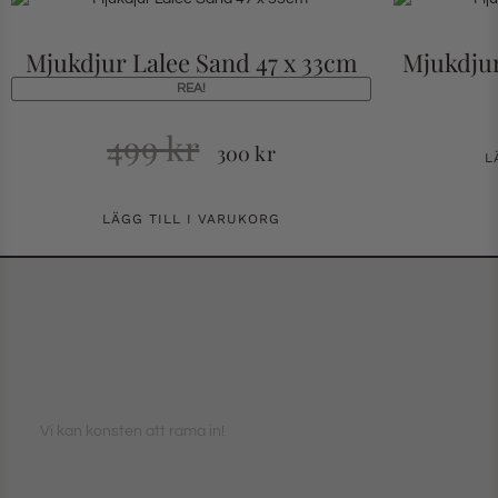
Mjukdjur Lalee Sand 47 x 33cm
Mjukdjur
REA!
499
kr
300
kr
L
LÄGG TILL I VARUKORG
Vi kan konsten att rama in!