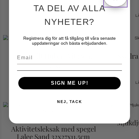
TA DEL AV ALLA
L
NYHETER?
Registrera dig för att få tillgång till våra senaste
uppdateringar och bästa erbjudanden.
Snuttefilt Hubert Vit 15cm
Skallra
Email
199
kr
LÄGG TILL I VARUKORG
L
SIGN ME UP!
NEJ, TACK
Mjukdj
Aktivitetsleksak med spegel
Lalee Sand 32x27x11,5cm