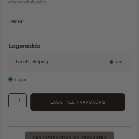
eller som babygåva.
199
Kr
Lagersaldo
I-huset Linköping
4 st
I lager
LÄGG TILL I VARUKORG
MER INFORMATION OM PRODUKTEN