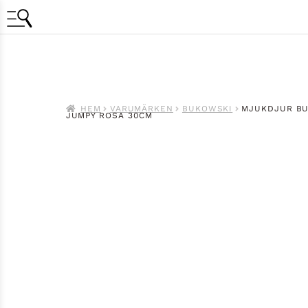
HEM
VARUMÄRKEN
BUKOWSKI
MJUKDJUR BU
JUMPY ROSA 30CM