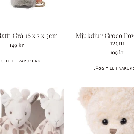
Raffi Grå 16 x 7 x 3cm
Mjukdjur Croco Pow
12cm
149
kr
199
kr
GG TILL I VARUKORG
LÄGG TILL I VARUK