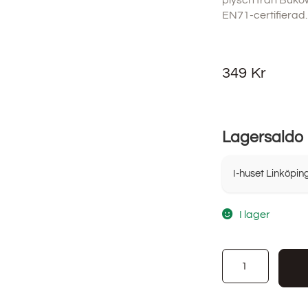
plysch från Bukow
EN71-certifierad.
349
Kr
Lagersaldo
I-huset Linköpin
I lager