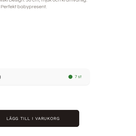
ski Design. 30 cm, mjuk och kramvänlig.
 Perfekt babypresent.
g
7 st
LÄGG TILL I VARUKORG