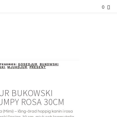
0
GOSEDJUR
BUKOWSKI
TEGORIES:
,
SKI
MJUKDJUR
PRESENT
,
,
UR BUKOWSKI
UMPY ROSA 30CM
(Mimi) – lång-örad hoppig kanin i rosa