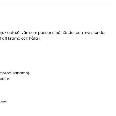
mjuk och söt vän som passar små händer och mysstunder.
 att krama och hålla i.
igt produktnamn).
djur.
ent.