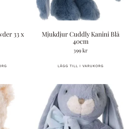
der 33 x
Mjukdjur Cuddly Kanini Blå
40cm
399
kr
ORG
LÄGG TILL I VARUKORG