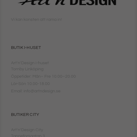
Vi kan konsten att rama in!
BUTIK I-HUSET
Art'n'Design i-huset
Tornby Linköping
Öppetider: Mån– Fre 10.00–20.00
Lör-Sön 10.00-18.00
Email: info@artndesign.se
BUTIKER CITY
Art'n'Design City
Tanneforsgatan 3