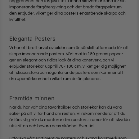
noggrannhet och färgkvalitet. Denna skrivare är känd för sin
imponerande färgåtergivning och det breda färgspektrum
den erbjuder, vilket ger dina posters enastående skärpa och
livfullhet.
Eleganta Posters
Vi har ett brett urval av bilder som är särskilt utformade för att
skapa imponerande posters. Vårt matta 180 grams papper
ger en elegant och tidlös look åt dina konstverk, och vi
erbjuder storlekar upp till 70×100 cm, vilket ger dig möjlighet
att skapa stora och iögonfallande posters som kommer att
dra uppmärksamhet i vilket rum de än placeras.
Framtida minnen
När du har valt dina favoritbilder och storlekar kan du vara
säker på att vi tar hand om resten. Vi rekommenderar att du
är försiktig när du monterar dina posters i ramar för att skydda
utskriften och bevara dess skönhet över tid.
Utforska vårt sortiment av posters och skapa konstverk som