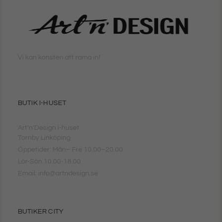
Vi kan konsten att rama in!
BUTIK I-HUSET
Art'n'Design i-huset
Tornby Linköping
Öppetider: Mån– Fre 10.00–20.00
Lör-Sön 10.00-18.00
Email: info@artndesign.se
BUTIKER CITY