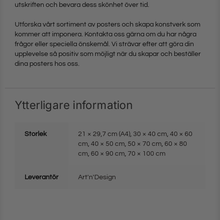
utskriften och bevara dess skönhet över tid.
Utforska vårt sortiment av posters och skapa konstverk som
kommer att imponera. Kontakta oss gärna om du har några
frågor eller speciella önskemål. Vi strävar efter att göra din
upplevelse så positiv som möjligt när du skapar och beställer
dina posters hos oss.
Ytterligare information
Storlek
21 × 29,7 cm (A4)
,
30 × 40 cm
,
40 × 60
cm
,
40 × 50 cm
,
50 × 70 cm
,
60 × 80
cm
,
60 × 90 cm
,
70 × 100 cm
Leverantör
Art'n'Design