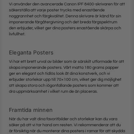
Vi använder den avancerade Canon IPF 8400-skrivaren för att
säkerställa att varje poster trycks med enastående
noggrannhet och färgkvalitet. Denna skrivare är känd för sin
imponerande färgåtergivning och det breda färgspektrum
den erbjuder, vilket ger dina posters enastående skärpa och
livfullhet.
Eleganta Posters
Vi har ett brett urval av bilder som är särskilt utformade för att
skapa imponerande posters. Vårt matta 180 grams papper
ger en elegant och tidlös look åt dina konstverk, och vi
erbjuder storlekar upp till 70×100 cm, vilket ger dig möjlighet
att skapa stora och iögonfallande posters som kommer att
dra uppmärksamhet i vilket rum de än placeras.
Framtida minnen
När du har valt dina favoritbilder och storlekar kan du vara
säker på att vi tar hand om resten. Vi rekommenderar att du
är försiktig när du monterar dina posters i ramar för att skydda