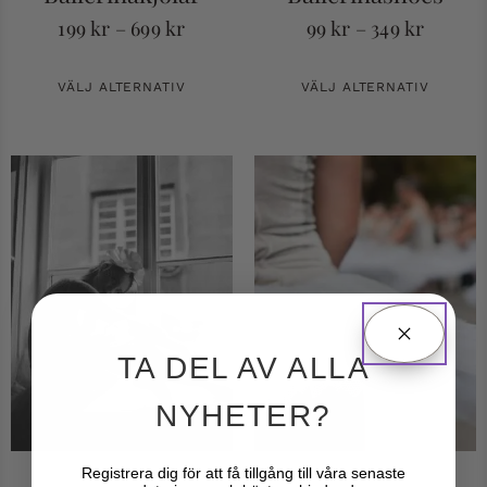
199
kr
–
699
kr
99
kr
–
349
kr
VÄLJ ALTERNATIV
VÄLJ ALTERNATIV
TA DEL AV ALLA
NYHETER?
Registrera dig för att få tillgång till våra senaste