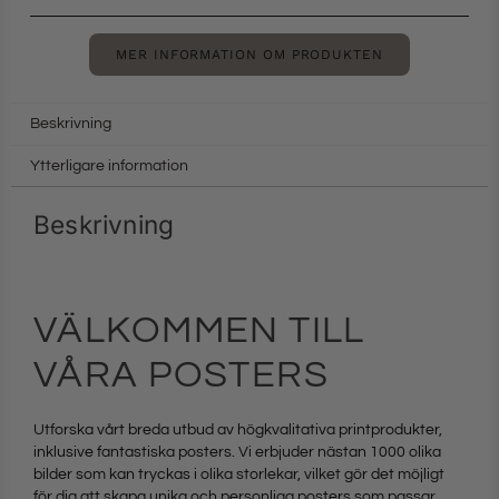
MER INFORMATION OM PRODUKTEN
Beskrivning
Ytterligare information
Beskrivning
VÄLKOMMEN TILL
VÅRA POSTERS
Utforska vårt breda utbud av högkvalitativa printprodukter,
inklusive fantastiska posters. Vi erbjuder nästan 1000 olika
bilder som kan tryckas i olika storlekar, vilket gör det möjligt
för dig att skapa unika och personliga posters som passar