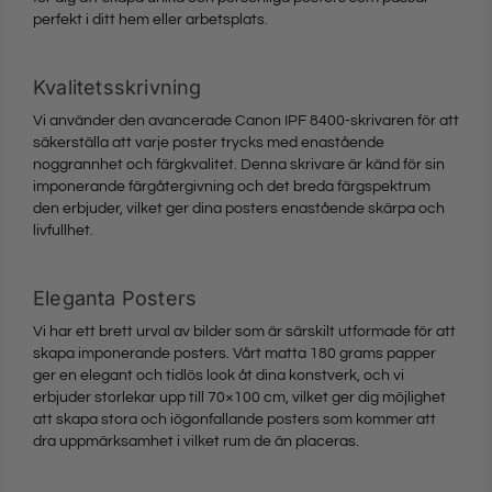
perfekt i ditt hem eller arbetsplats.
Kvalitetsskrivning
Vi använder den avancerade Canon IPF 8400-skrivaren för att
säkerställa att varje poster trycks med enastående
noggrannhet och färgkvalitet. Denna skrivare är känd för sin
imponerande färgåtergivning och det breda färgspektrum
den erbjuder, vilket ger dina posters enastående skärpa och
livfullhet.
Eleganta Posters
Vi har ett brett urval av bilder som är särskilt utformade för att
skapa imponerande posters. Vårt matta 180 grams papper
ger en elegant och tidlös look åt dina konstverk, och vi
erbjuder storlekar upp till 70×100 cm, vilket ger dig möjlighet
att skapa stora och iögonfallande posters som kommer att
dra uppmärksamhet i vilket rum de än placeras.