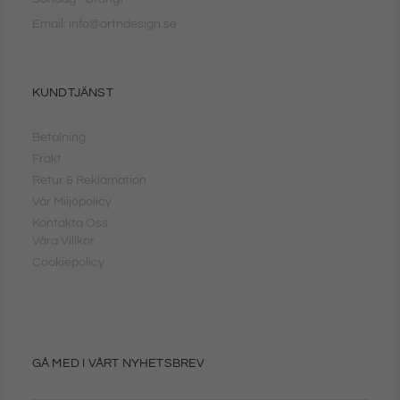
Email: info@artndesign.se
KUNDTJÄNST
Betalning
Frakt
Retur & Reklamation
Vår Miljöpolicy
Kontakta Oss
Våra Villkor
Cookiepolicy
GÅ MED I VÅRT NYHETSBREV