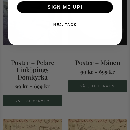
SIGN ME UP!
NEJ, TACK
Poster – Pelare
Poster – Månen
Linköpings
99
kr
–
699
kr
Domkyrka
99
kr
–
699
kr
VÄLJ ALTERNATIV
VÄLJ ALTERNATIV