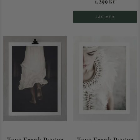
1,299
kr
LÄS MER
Tove Frank Poster
Tove Frank Poster