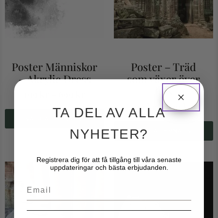
Poster Människor
Poster – Träd
– Akrylic Dress
som växer över
hus
199
kr
–
699
kr
99
kr
–
699
kr
TA DEL AV ALLA
VÄLJ ALTERNATIV
NYHETER?
VÄLJ ALTERNATIV
Registrera dig för att få tillgång till våra senaste
uppdateringar och bästa erbjudanden.
Email