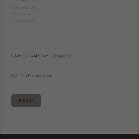
Vår Miljöpolicy
Kontakta Oss
Våra Villkor
Cookiepolicy
GÅ MED I VÅRT NYHETSBREV
SKICKA