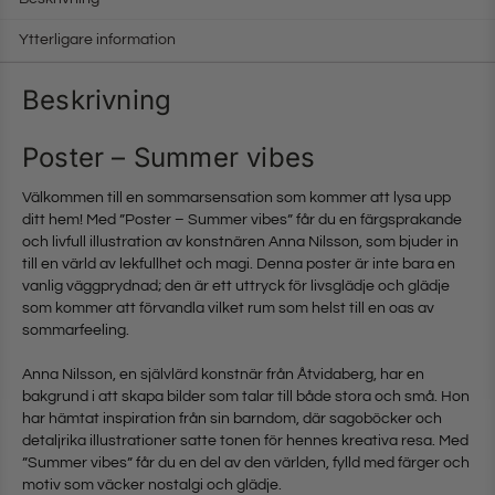
Ytterligare information
Beskrivning
Poster – Summer vibes
Välkommen till en sommarsensation som kommer att lysa upp
ditt hem! Med ”Poster – Summer vibes” får du en färgsprakande
och livfull illustration av konstnären Anna Nilsson, som bjuder in
till en värld av lekfullhet och magi. Denna poster är inte bara en
vanlig väggprydnad; den är ett uttryck för livsglädje och glädje
som kommer att förvandla vilket rum som helst till en oas av
sommarfeeling.
Anna Nilsson, en självlärd konstnär från Åtvidaberg, har en
bakgrund i att skapa bilder som talar till både stora och små. Hon
har hämtat inspiration från sin barndom, där sagoböcker och
detaljrika illustrationer satte tonen för hennes kreativa resa. Med
”Summer vibes” får du en del av den världen, fylld med färger och
motiv som väcker nostalgi och glädje.