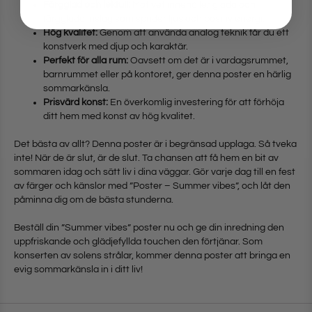
Färgglad och lekfull:
Motivet innehåller glada och
färgglada inslag som sprider ljus och positiv energi.
Hög kvalitet:
Genom att använda analog teknik får du ett
konstverk med djup och karaktär.
Perfekt för alla rum:
Oavsett om det är i vardagsrummet,
barnrummet eller på kontoret, ger denna poster en härlig
sommarkänsla.
Prisvärd konst:
En överkomlig investering för att förhöja
ditt hem med konst av hög kvalitet.
Det bästa av allt? Denna poster är i begränsad upplaga. Så tveka
inte! När de är slut, är de slut. Ta chansen att få hem en bit av
sommaren idag och sätt liv i dina väggar. Gör varje dag till en fest
av färger och känslor med ”Poster – Summer vibes”, och låt den
påminna dig om de bästa stunderna.
Beställ din ”Summer vibes” poster nu och ge din inredning den
uppfriskande och glädjefyllda touchen den förtjänar. Som
konserten av solens strålar, kommer denna poster att bringa en
evig sommarkänsla in i ditt liv!