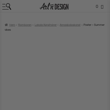
0
Hem
Rambaren
Lokala Konstnärer
Annaskalaskonst
Poster – Summer
vibes