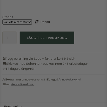
Storlek
Rensa
LÄGG TILL I VARUKORG
🔒
Trygg betalning via Svea – faktura, kort & Swish
🚚
Skickas med Schenker · packas inom 2–5 arbetsdagar
↩
14 dagars ångerrätt
Artikelnummer
annaskalaskonst11
Kategori
Annaskalaskonst
Etikett
Annas Kalaskonst
Beskrivning