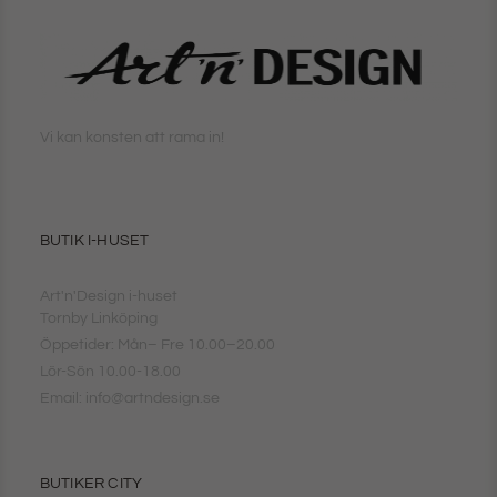
Vi kan konsten att rama in!
BUTIK I-HUSET
Art'n'Design i-huset
Tornby Linköping
Öppetider: Mån– Fre 10.00–20.00
Lör-Sön 10.00-18.00
Email: info@artndesign.se
BUTIKER CITY