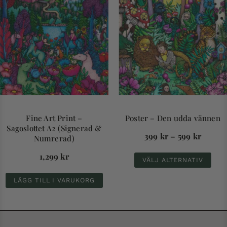
Fine Art Print –
Poster – Den udda vännen
Sagoslottet A2 (Signerad &
399
kr
–
599
kr
Numrerad)
1,299
kr
VÄLJ ALTERNATIV
LÄGG TILL I VARUKORG