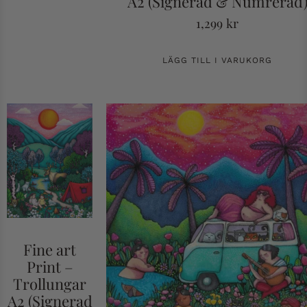
A2 (Signerad & Numrerad
1,299
kr
LÄGG TILL I VARUKORG
Fine art
Print –
Trollungar
A2 (Signerad