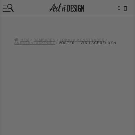
0
HEM
RAMBAREN
LOKALA KONSTNÄRER
ANNASKALASKONST
POSTER – VID LÄGERELDEN