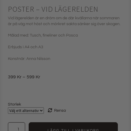
POSTER – VID LÄGERELDEN
Vid lägerelden är en dröm om de där kvällarna när sommaren
är på väg mot höst och mörkret sakta sänker sig över skogen.
Målad med: Tusch, fineliner och Posca
Erbjuds i A4 och A3
Konstnär: Anna Nilsson
399
Kr
–
599
Kr
Storlek
Rensa
LÄGG TILL I VARUKORG