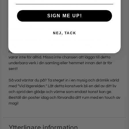
Oavsett om du letar efter en present till någon speciell eller
vill försköna ditt eget hem, är detta konstverk ett utmärkt val
SIGN ME UP!
som förenar skönhet och prisvärdhet.
Begränsad Tillgång – Skynda Dig!
NEJ, TACK
Vänligen notera att ”Vid lägerelden” är tillgänglig i ett
begränsat antal. Vi vill ge så många som möjligt chansen att
njuta av Anna Nilssons fantastiska konst, men dessa posters
varar inte för alltid. Missa inte chansen att lägga till detta
underbara verk i din samling eller hemmet innan det är för
sent!
Så vad väntar du på? Ta steget in i en mysig och drömlik värld
med ”Vid lägerelden.” Låt detta konstverk bli en del av ditt liv
och sprid den glädje och värme som endast konst kan ge.
Beställ din poster idag och förvandla ditt rum med en touch av
magi!
Ytterligare information