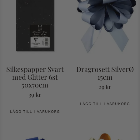
Silkespapper Svart
Dragrosett SilverØ
med Glitter 6st
15cm
50x70cm
29
kr
39
kr
LÄGG TILL I VARUKORG
LÄGG TILL I VARUKORG