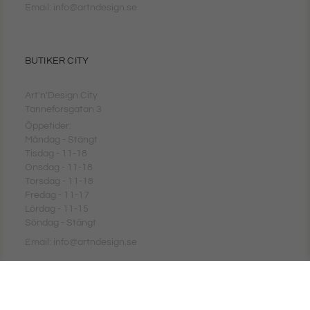
Email: info@artndesign.se
BUTIKER CITY
Art'n'Design City
Tanneforsgatan 3
Öppetider:
Måndag - Stängt
Tisdag - 11-18
Onsdag - 11-18
Torsdag - 11-18
Fredag - 11-17
Lördag - 11-15
Söndag - Stängt
Email: info@artndesign.se
KUNDTJÄNST