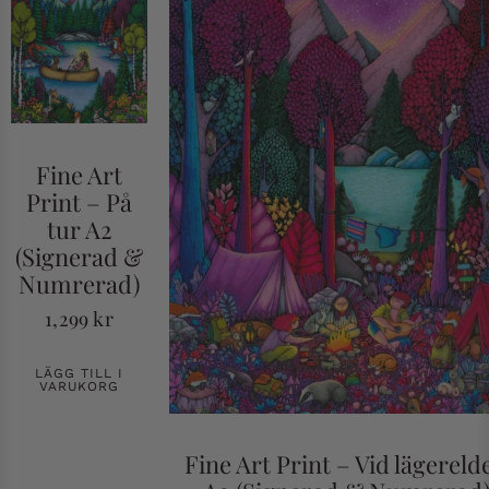
Fine Art
Print – På
tur A2
(Signerad &
Numrerad)
1,299
kr
LÄGG TILL I
VARUKORG
Fine Art Print – Vid lägereld