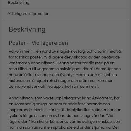
Beskrivning
Ytterligare information
Beskrivning
Poster – Vid lägerelden
Välkommen till en värld av magisk nostalgi och charm med vår
fantastiska poster, ”Vid lägerelden,” skapad av den begåvade
konstnären Anna Nilsson. Denna poster tar dig med på en
resa tillbaka till ungdomens oskyldighet, där allt är möjligt och
naturen är full av under och äventyr. Med en unik stil och en
historia som är djupt rotad i sagor och drömmar, kommer
denna konstverk att liva upp vilket rum som helst.
Anna Nilsson, som växte upp i skogarna kring Åtvidaberg, har
en konstnärlig bakgrund som är både fascinerande och
inspirerande. Med sin kärlek till detaljrika illustrationer har hon
lyckats fånga essensen av barndomens sagovärldar. ”Vid
lägerelden” framkallar känslor av värme och gemenskap, som
när man samlas runt en sprakande eld under stjärnorna. Det