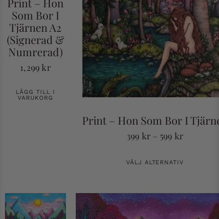
Print – Hon
Som Bor I
Tjärnen A2
(Signerad &
Numrerad)
1,299
kr
LÄGG TILL I
VARUKORG
Print – Hon Som Bor I Tjärn
399
kr
–
599
kr
VÄLJ ALTERNATIV