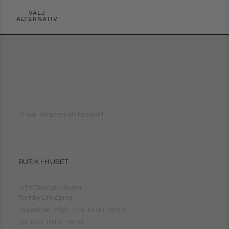
VÄLJ
ALTERNATIV
Vi kan konsten att rama in!
BUTIK I-HUSET
Art'n'Design i-huset
Tornby Linköping
Öppetider: Mån– Fre 10.00–20.00
Lör-Sön 10.00-18.00