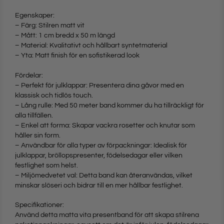
Egenskaper:
– Färg: Stilren matt vit
– Mått: 1 cm bredd x 50 m längd
– Material: Kvalitativt och hållbart syntetmaterial
– Yta: Matt finish för en sofistikerad look
Fördelar:
– Perfekt för julklappar: Presentera dina gåvor med en
klassisk och tidlös touch.
– Lång rulle: Med 50 meter band kommer du ha tillräckligt för
alla tillfällen.
– Enkel att forma: Skapar vackra rosetter och knutar som
håller sin form.
– Användbar för alla typer av förpackningar: Idealisk för
julklappar, bröllopspresenter, födelsedagar eller vilken
festlighet som helst.
– Miljömedvetet val: Detta band kan återanvändas, vilket
minskar slöseri och bidrar till en mer hållbar festlighet.
Specifikationer:
Använd detta matta vita presentband för att skapa stilrena