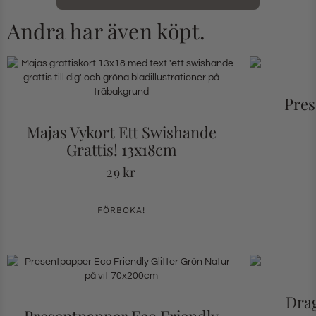
Andra har även köpt.
Pres
Majas Vykort Ett Swishande
Grattis! 13x18cm
29
kr
FÖRBOKA!
Drag
Presentpapper Eco Friendly