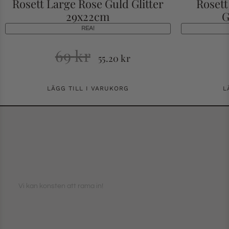
Rosett Large Rose Guld Glitter
Rosett
29x22cm
G
REA!
69
kr
55.20
kr
LÄGG TILL I VARUKORG
L
Vi kan konsten att rama in!