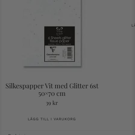
L
Silkespapper Vit med Glitter 6st
50×70 cm
39
kr
LÄGG TILL I VARUKORG