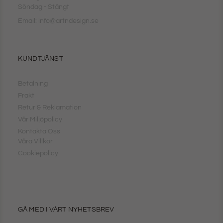
Söndag - Stängt
Email: info@artndesign.se
KUNDTJÄNST
Betalning
Frakt
Retur & Reklamation
Vår Miljöpolicy
Kontakta Oss
Våra Villkor
Cookiepolicy
GÅ MED I VÅRT NYHETSBREV