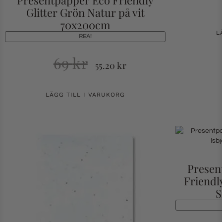
Glitter Grön Natur på vit
70x200cm
L
REA!
69
kr
55.20
kr
LÄGG TILL I VARUKORG
Presen
Friendl
S