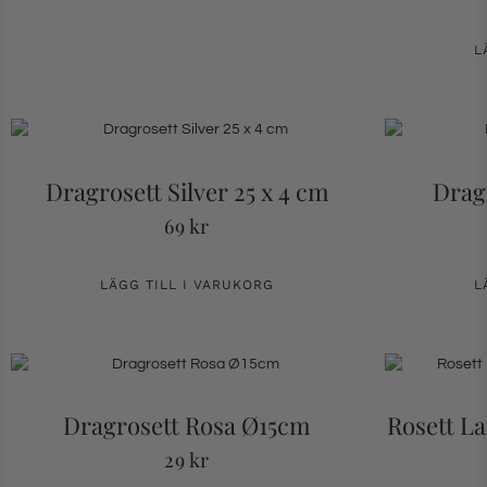
L
Dragrosett Silver 25 x 4 cm
Drag
69
kr
LÄGG TILL I VARUKORG
L
Dragrosett Rosa Ø15cm
Rosett Lar
29
kr