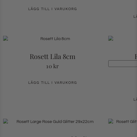
LÄGG TILL I VARUKORG
L
Rosett Lila 8cm
10
kr
LÄGG TILL I VARUKORG
L