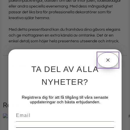
paketinpackningar, oavsett om det är inför julen, födelsedagar
eller andra speciella evenemang. Med dess mångsidighet
passar det lika bra för professionella dekoratörer som för
kreativa själar hemma.
Med detta presentband kan du framhäva dina gåvors elegans
och ge mottagaren en extra känsla av omtanke. Det är en
enkel detalj som höjer hela presentens utseende och intryck.
Varumärke
TA DEL AV ALLA
Brizzolari
NYHETER?
Registrera dig för att få tillgång till våra senaste
uppdateringar och bästa erbjudanden.
Relaterade produkter
Email