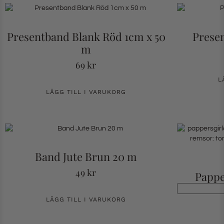
Presentband Blank Röd 1cm x 50
Presen
m
69
kr
L
LÄGG TILL I VARUKORG
Band Jute Brun 20 m
49
kr
Pappe
LÄGG TILL I VARUKORG