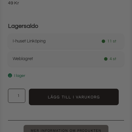
49
Kr
Lagersaldo
I-huset Linköping
11 st
Weblagret
4 st
I lager
LÄGG TILL I VARUKORG
MER INFORMATION OM PRODUKTEN