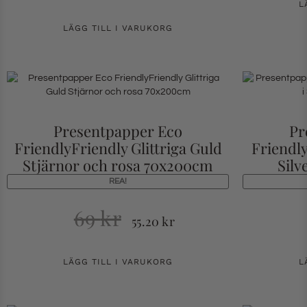
L
LÄGG TILL I VARUKORG
Presentpapper Eco
Pr
FriendlyFriendly Glittriga Guld
Friendly
Stjärnor och rosa 70x200cm
Silv
REA!
69
kr
55.20
kr
LÄGG TILL I VARUKORG
L