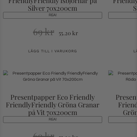
FriendlyFriendly Isbjörnar på
Friendl
Silver 70x200cm
S
REA!
69
kr
55.20
kr
LÄGG TILL I VARUKORG
L
Presentpapper Eco Friendly
Presen
FriendlyFriendly Gröna Granar
Frien
på Vit 70x200cm
Grön
REA!
69
kr