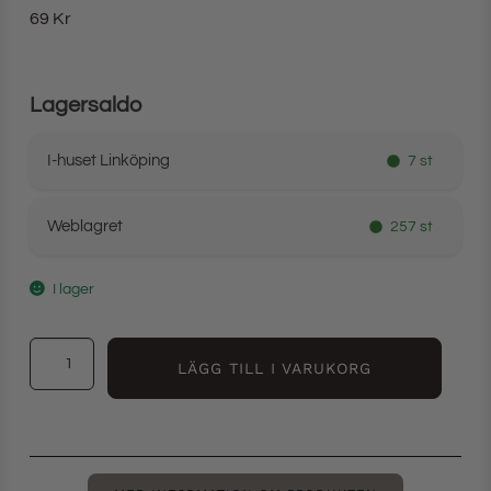
69
Kr
Lagersaldo
I-huset Linköping
7 st
Weblagret
257 st
I lager
LÄGG TILL I VARUKORG