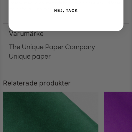
matcha med kontrasterande band i svart, vitt eller guld för en
extra effektfull inramning.
NEJ, TACK
Varumärke
The Unique Paper Company
Unique paper
Relaterade produkter