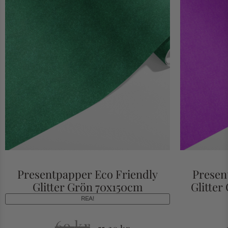
Presentpapper Eco Friendly
Presen
Glitter Grön 70x150cm
Glitter
REA!
69
kr