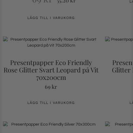
55.20
kr
L
LÄGG TILL I VARUKORG
Presentpapper Eco Friendly
Presen
Rose Glitter Svart Leopard på Vit
Glitter
70x200cm
69
kr
LÄGG TILL I VARUKORG
L