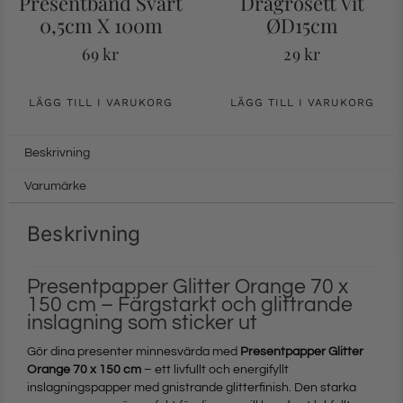
Presentband Svart
Dragrosett Vit
0,5cm X 100m
ØD15cm
69
kr
29
kr
LÄGG TILL I VARUKORG
LÄGG TILL I VARUKORG
Beskrivning
Varumärke
Beskrivning
Presentpapper Glitter Orange 70 x
150 cm – Färgstarkt och glittrande
inslagning som sticker ut
Gör dina presenter minnesvärda med
Presentpapper Glitter
Orange 70 x 150 cm
– ett livfullt och energifyllt
inslagningspapper med gnistrande glitterfinish. Den starka