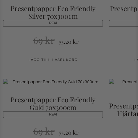
Presentpapper Eco Friendly
Presentp
Silver 70x300cm
REA!
69
kr
55.20
kr
LÄGG TILL I VARUKORG
L
Presentpapper Eco Friendly
Presentp
Guld 70x300cm
Hjärta
REA!
69
kr
55.20
kr