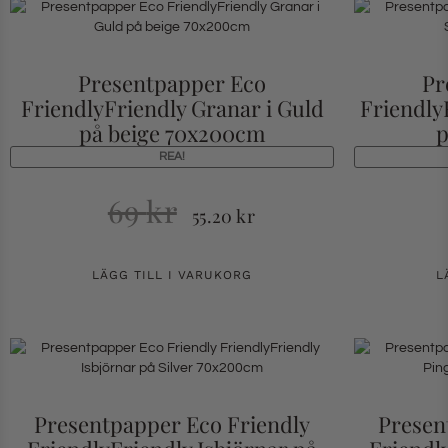
Presentpapper Eco
Pr
FriendlyFriendly Granar i Guld
FriendlyF
på beige 70x200cm
p
REA!
69
kr
55.20
kr
LÄGG TILL I VARUKORG
L
Presentpapper Eco Friendly
Presen