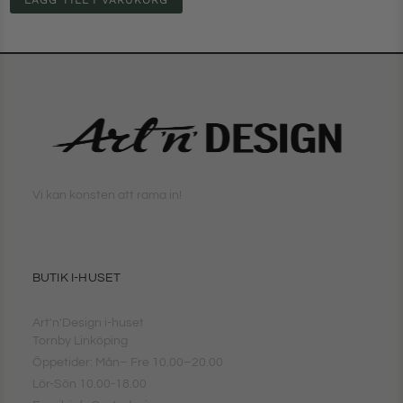
Vi kan konsten att rama in!
BUTIK I-HUSET
Art'n'Design i-huset
Tornby Linköping
Öppetider: Mån– Fre 10.00–20.00
Lör-Sön 10.00-18.00