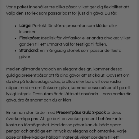
Varje paket innehåller tre olika påsar, vilket ger dig flexibilitet att
välja den storlek som passar bäst för just din gåva. Du får:
Large:
Perfekt för större presenter som kläder eller
leksaker.
Flaskpåse:
Idealisk för vinflaskor eller andra drycker, vilket
gör den till ett utmärkt val för festliga tillfällen.
Standard:
En mångsidig storlek som passar de flesta
gåvor.
Med en glittrande yta och en elegant design, kommer dessa
guldiga presentpåsar att få dina gåvor att sticka ut. Oavsett om
du ska på födelsedagskalas, bröllop eller bara vill överraska
någon med en omtänksam gåva, kommer dessa påsar att ge ett
lyxigt intryck. Dessutom är de lätta att använda – bara packa din
gåva, dra åt snöret och du är klar!
En annan stor fördel med
Presentpåse Guld 3-pack
är dess
överkomliga pris. Att ge bort en vacker present behöver inte
kosta en förmögenhet. Med dessa påsar kan du både spara
pengar och ändå ge ett intryck av elegans och omtanke. Varje
påse är tillverkad av hållbart material, vilket gör dem till ett