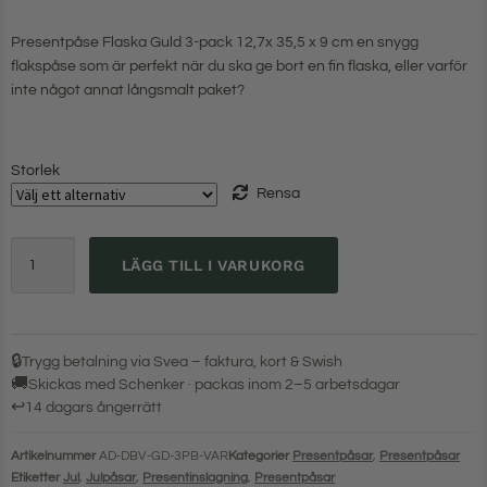
Presentpåse Flaska Guld 3-pack 12,7x 35,5 x 9 cm en snygg
flakspåse som är perfekt när du ska ge bort en fin flaska, eller varför
inte något annat långsmalt paket?
Storlek
Rensa
LÄGG TILL I VARUKORG
🔒
Trygg betalning via Svea – faktura, kort & Swish
🚚
Skickas med Schenker · packas inom 2–5 arbetsdagar
↩
14 dagars ångerrätt
Artikelnummer
AD-DBV-GD-3PB-VAR
Kategorier
Presentpåsar
,
Presentpåsar
Etiketter
Jul
,
Julpåsar
,
Presentinslagning
,
Presentpåsar