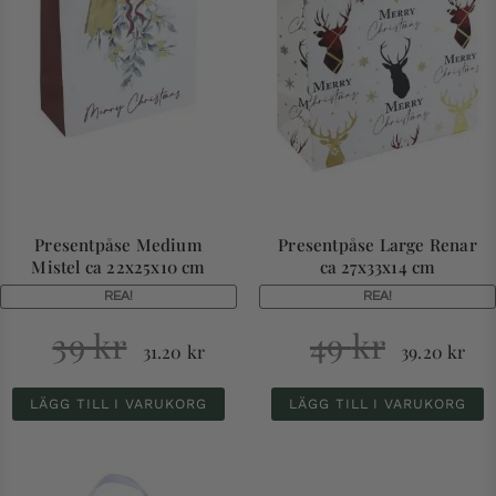
Presentpåse Medium
Presentpåse Large Renar
Mistel ca 22x25x10 cm
ca 27x33x14 cm
REA!
REA!
39
kr
49
kr
31.20
kr
39.20
kr
LÄGG TILL I VARUKORG
LÄGG TILL I VARUKORG