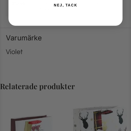
Storlek
Large ca 27x33x14cm
,
Flaskpåse ca
NEJ, TACK
12,2×35,5x9cm
Varumärke
Violet
Relaterade produkter