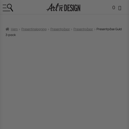
0
Hem
Presentinslagning
Presentpåsar
Presentpåsar
Presentpåse Guld
3-pack