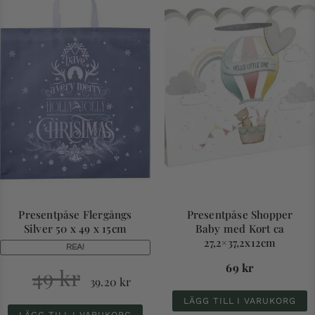
Presentpåse Flergångs
Presentpåse Shopper
Silver 50 x 49 x 15cm
Baby med Kort ca
27,2×37,2x12cm
REA!
69
kr
49
kr
39.20
kr
LÄGG TILL I VARUKORG
LÄGG TILL I VARUKORG