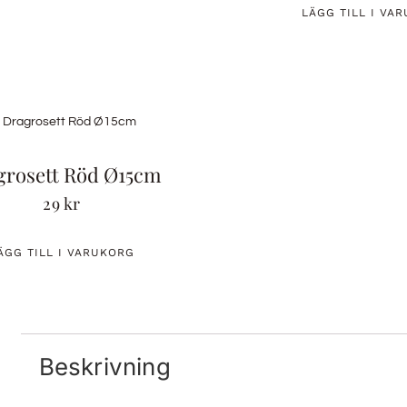
LÄGG TILL I VA
grosett Röd Ø15cm
29
kr
ÄGG TILL I VARUKORG
Beskrivning