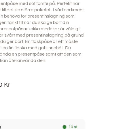
sentpåse med söt tomte på. Perfekt när
ill det lite större paketet. I vårt sortiment
 kan behöva för presentinslagning som
gen tänkt till när du ska ge bort din
resentpåsar i olika storlekar är väldigt
 är svårt med presentinslagning på grund
du ger bort. En flaskpåse är ett måste
 en fin flaska med gott innehåll. Du
vända en presentpåse samt att den som
ur kan återanvända den.
20
Kr
g
10 st