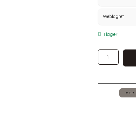
Weblagret
I lager
MER 