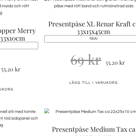
Presentpåse XL Renar Kraft c
opper Merry
33x15x45cm
x33x10cm
REA!
69
kr
55.20
kr
55.20
kr
LÄGG TILL I VARUKORG
RUKORG
Presentpåse Medium Tax ca