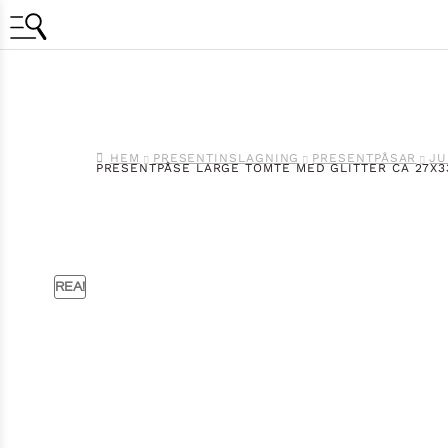
HEM
PRESENTINSLAGNING
PRESENTPÅSAR
JU
PRESENTPÅSE LARGE TOMTE MED GLITTER CA 27X3
REA!