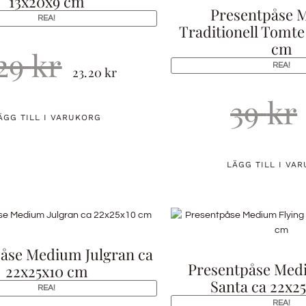
13x20x9 cm
Presentpåse 
REA!
Traditionell Tomte
cm
29
kr
REA!
23.20
kr
39
kr
ÄGG TILL I VARUKORG
LÄGG TILL I VA
åse Medium Julgran ca
Presentpåse Med
22x25x10 cm
Santa ca 22x2
REA!
REA!