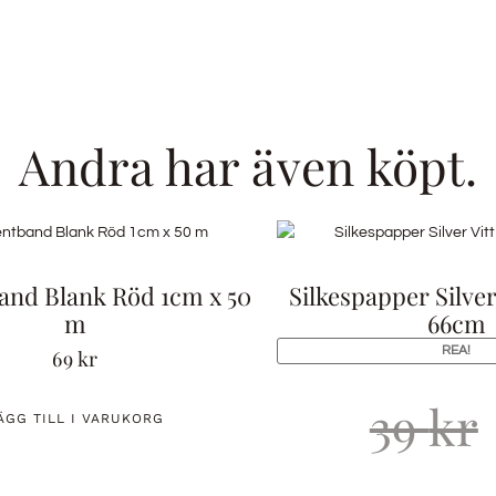
Andra har även köpt.
and Blank Röd 1cm x 50
Silkespapper Silver 
m
66cm
REA!
69
kr
39
kr
ÄGG TILL I VARUKORG