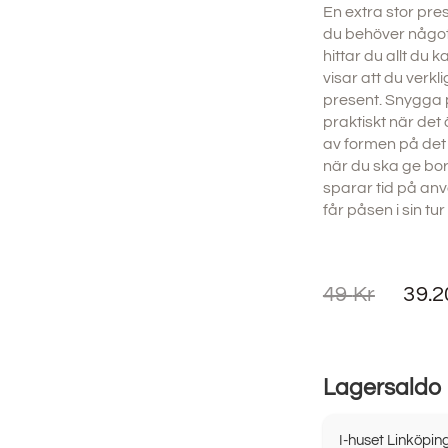
En extra stor pre
du behöver något t
hittar du allt du
visar att du verkli
present. Snygga p
praktiskt när det
av formen på det 
när du ska ge bort
sparar tid på an
får påsen i sin t
49
Kr
39.
Lagersaldo
I-huset Linköpin