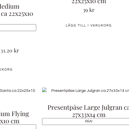
22x25x10 cm
Medium
39
kr
 ca 22x25x10
LÄGG TILL I VARUKORG
31.20
kr
RUKORG
Presentpåse Large Julgran c
ium Flying
27x33x14 cm
5x10 cm
REA!