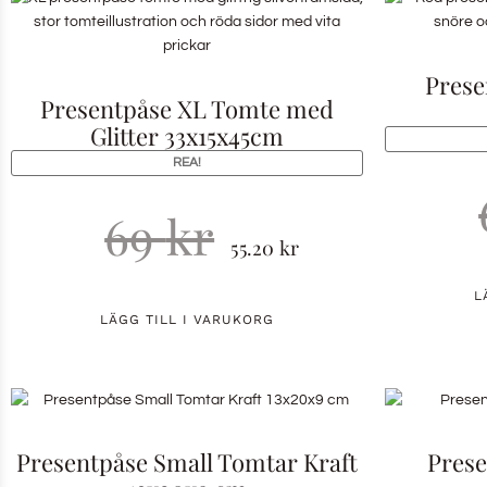
Prese
Presentpåse XL Tomte med
Glitter 33x15x45cm
REA!
69
kr
55.20
kr
L
LÄGG TILL I VARUKORG
Presentpåse Small Tomtar Kraft
Prese