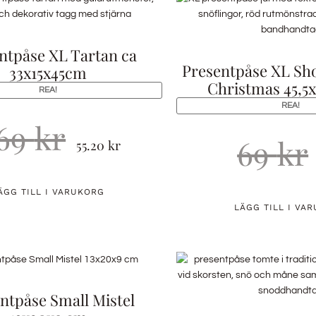
ntpåse XL Tartan ca
Presentpåse XL Sh
33x15x45cm
Christmas 45,5
REA!
REA!
69
kr
69
kr
55.20
kr
ÄGG TILL I VARUKORG
LÄGG TILL I VA
ntpåse Small Mistel