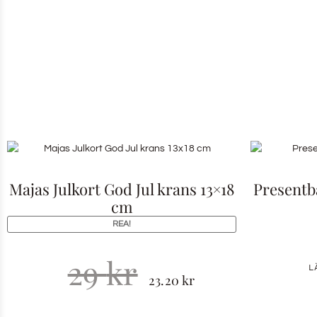
Majas Julkort God Jul krans 13×18
Presentb
cm
REA!
29
kr
L
23.20
kr