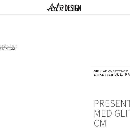
LPÅSAR
3X14 CM
SKU:
AD-X-31223-2C
JUL
PR
ETIKETTER
,
PRESEN
MED GLI
CM